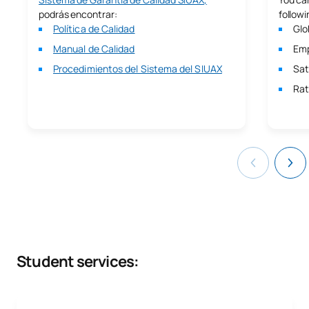
Proyectos
podrás encontrar:
followi
Máster Universitario en Gestión Administrativa
Política de Calidad
Glo
Máster Universitario en Marketing Digital
Manual de Calidad
Emp
Máster Universitario en Ciberseguridad
Procedimientos del Sistema del SIUAX
Sat
Máster Universitario en Marketing y Comunicación
Rat
Deportiva
Master in Sports Marketing and Communication
Máster en Comunicación y Periodismo Deportivo
Máster Universitario en Prevención de Riesgos Laborales
Student services: