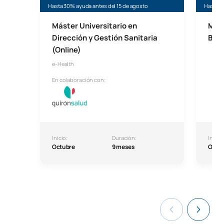
Hasta 30% ayuda antes del 15 de agosto
Hasta 3
Máster Universitario en
Mást
Dirección y Gestión Sanitaria
Big 
(Online)
e-Health
En colaboración con:
Inicio:
Duración:
Inicio:
Octubre
9 meses
Octu