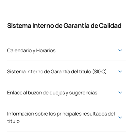
Sistema Interno de Garantía de Calidad
Calendario y Horarios
Calendario y Horarios | Portal de Transparencia - UAX
Visor público de horarios por grupos
Sistema interno de Garantía del título (SIGC)
Sistema de Garantía de Calidad
Enlace al buzón de quejas y sugerencias
Consultas, quejas y reclamaciones
Atendemos a la demanda real de nuestros estudiantes y
Información sobre los principales resultados del
trabajadores, porque creemos en la mejora continua de los
título
resultados. Por ello, siempre queremos escuchar todo aquello
Puedes consultar los distintos indicadores en los siguientes
que quieras decirnos.