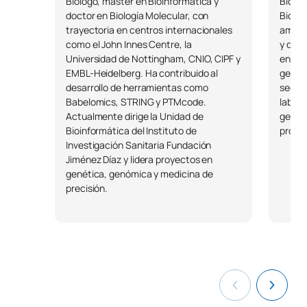
Biólogo, máster en Bioinformática y
Biólog
Prácticas Académicas
SM122008
OB
6
doctor en Biología Molecular, con
Biomed
Externas
trayectoria en centros internacionales
ampli
como el John Innes Centre, la
y diag
Universidad de Nottingham, CNIO, CIPF y
enfer
SM122009
Trabajo Fin de Máster
OB
6
EMBL-Heidelberg. Ha contribuido al
genéti
desarrollo de herramientas como
secue
TOTAL:
30
Babelomics, STRING y PTMcode.
labor 
Actualmente dirige la Unidad de
genéti
Bioinformática del Instituto de
progr
Investigación Sanitaria Fundación
*Carácter: FB:Formación Básica, Ob: Obligatorio, Op: Optativo
Jiménez Díaz y lidera proyectos en
genética, genómica y medicina de
precisión.