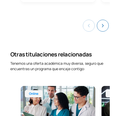
Otras titulaciones relacionadas
Tenemos una oferta académica muy diversa, seguro que
encuentras un programa que encaje contigo:
Máster Universitario en Dirección y Gestión Sanita
Máster 
Online
Onl