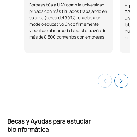
Forbes sitúa a UAX como la universidad
El pre
privada con más titulados trabajando en
BBVA y
su área (cerca del 90%), gracias a un
univer
modelo educativo único firmemente
labora
vinculado al mercado laboral a través de
nuestr
más de 8.800 convenios con empresas.
emplea
Becas y Ayudas para estudiar
bioinformática