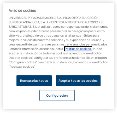
Aviso de cookies
¿Qué vas a aprender en el Máster
UNIVERSIDAD PRIVADA DE MADRID, S.A., PROMOTORA EDUCACIÓN
en Bioinformática de UAX?
SUPERIOR ANDALUCÍA, S.A.U. y CENTRO UNIVERSITARIO ALFONSO X EL
SABIO ASTURIAS, S.L.U. utilizan, como corresponsables del tratamiento,
cookies propias y de terceros para mejorar su navegación por nuestro
Sumérgete en un plan de estudios actualizado que combina
sitio web, distinguirle de otros usuarios, analizar sus hábitos para
análisis de datos biológicos, programación e inteligencia
mejorar la calidad de nuestros servicios y su experiencia de usuario, y
artificial, con una visión integral del impacto de la
crear un perfil de sus intereses para mostrarle anuncios personalizados.
Para más información, acceda a nuestra
Política de cookies.
. Puede
bioinformática en la salud, la biotecnología y el desarrollo
aceptar la instalación de todas las cookies haciendo clic en el botón
humano. Prepárate para liderar un campo clave en el presente
“Aceptar cookies”, configurar tus preferencias haciendo clic en el botón
y el futuro de la medicina personalizada y la ciencia de datos
“Configurar cookies”, o rechazar su instalación, haciendo clic en el botón
biomédicos.
“Rechazar cookies”.
¿Quieres saber más sobre el
Rechazarlas todas
Aceptar todas las cookies
Máster ? Te informamos
Configuración
Todos los campos son obligatorios