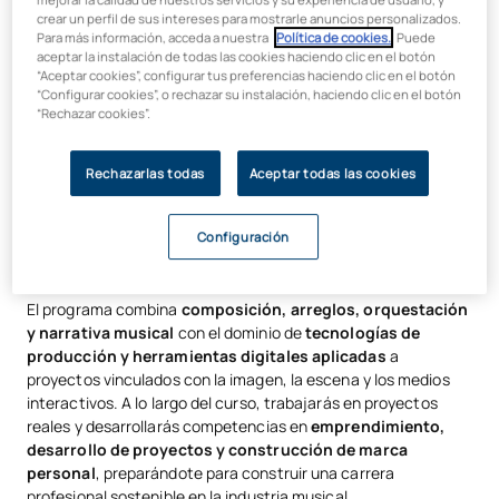
crear un perfil de sus intereses para mostrarle anuncios personalizados.
Para más información, acceda a nuestra
Política de cookies.
. Puede
Composición para la industrias
aceptar la instalación de todas las cookies haciendo clic en el botón
“Aceptar cookies”, configurar tus preferencias haciendo clic en el botón
creativas
“Configurar cookies”, o rechazar su instalación, haciendo clic en el botón
“Rechazar cookies”.
Este grado ha sido
desarrollado con Live Nation
, el líder
global en entretenimiento en vivo. Su objetivo es formar
Rechazarlas todas
Aceptar todas las cookies
compositores capaces de crear música para las industrias
creativas contemporáneas: cine, videojuegos, artes
Configuración
escénicas, producción musical, música de concierto y
entretenimiento en vivo.
El programa combina
composición, arreglos, orquestación
y narrativa musical
con el dominio de
tecnologías de
producción y herramientas digitales aplicadas
a
proyectos vinculados con la imagen, la escena y los medios
interactivos. A lo largo del curso, trabajarás en proyectos
reales y desarrollarás competencias en
emprendimiento,
desarrollo de proyectos y construcción de marca
personal
, preparándote para construir una carrera
profesional sostenible en la industria musical.