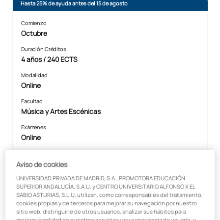
Hasta 25% de ayuda antes del 15 de agosto
Comienzo
Octubre
Duración Créditos
4 años / 240 ECTS
Modalidad
Online
Facultad
Música y Artes Escénicas
Exámenes
Online
Aviso de cookies
En colaboración con:
UNIVERSIDAD PRIVADA DE MADRID, S.A., PROMOTORA EDUCACIÓN
SUPERIOR ANDALUCÍA, S.A.U. y CENTRO UNIVERSITARIO ALFONSO X EL
SABIO ASTURIAS, S.L.U. utilizan, como corresponsables del tratamiento,
cookies propias y de terceros para mejorar su navegación por nuestro
sitio web, distinguirle de otros usuarios, analizar sus hábitos para
mejorar la calidad de nuestros servicios y su experiencia de usuario, y