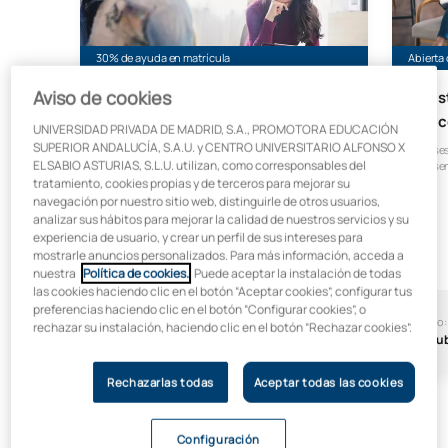
30% de ayuda en matrícula
Abierta
Aviso de cookies
Máster Universitario en
Mást
Psicología General Sanitaria
Psic
UNIVERSIDAD PRIVADA DE MADRID, S.A., PROMOTORA EDUCACIÓN
SUPERIOR ANDALUCÍA, S.A.U. y CENTRO UNIVERSITARIO ALFONSO X
Clases
EL SABIO ASTURIAS, S.L.U. utilizan, como corresponsables del
prese
tratamiento, cookies propias y de terceros para mejorar su
navegación por nuestro sitio web, distinguirle de otros usuarios,
analizar sus hábitos para mejorar la calidad de nuestros servicios y su
experiencia de usuario, y crear un perfil de sus intereses para
mostrarle anuncios personalizados. Para más información, acceda a
nuestra
Política de cookies.
. Puede aceptar la instalación de todas
las cookies haciendo clic en el botón “Aceptar cookies”, configurar tus
preferencias haciendo clic en el botón “Configurar cookies”, o
Inicio:
Duración:
Inicio:
rechazar su instalación, haciendo clic en el botón “Rechazar cookies”.
Octubre
18 meses
Octu
Rechazarlas todas
Aceptar todas las cookies
Configuración