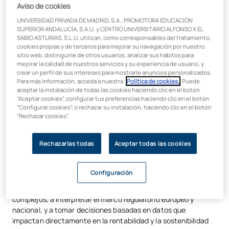
la irrupción de nuevas tecnologías y la exigencia de
Aviso de cookies
sostenibilidad están redefiniendo por completo las reglas del
UNIVERSIDAD PRIVADA DE MADRID, S.A., PROMOTORA EDUCACIÓN
juego. Este
Máster Universitario Online en Mercados
SUPERIOR ANDALUCÍA, S.A.U. y CENTRO UNIVERSITARIO ALFONSO X EL
Energéticos y Sostenibilidad
te prepara no solo para
SABIO ASTURIAS, S.L.U. utilizan, como corresponsables del tratamiento,
cookies propias y de terceros para mejorar su navegación por nuestro
entender este nuevo paradigma, sino para liderarlo.
sitio web, distinguirle de otros usuarios, analizar sus hábitos para
mejorar la calidad de nuestros servicios y su experiencia de usuario, y
Lidera la transformación del sector
crear un perfil de sus intereses para mostrarle anuncios personalizados.
Para más información, acceda a nuestra
Política de cookies.
. Puede
energético con una visión integral y
aceptar la instalación de todas las cookies haciendo clic en el botón
estratégica
“Aceptar cookies”, configurar tus preferencias haciendo clic en el botón
“Configurar cookies”, o rechazar su instalación, haciendo clic en el botón
“Rechazar cookies”.
A través de un plan de estudios exclusivo, integrador y en
permanente actualización, adquirirás una
visión 360° del
Rechazarlas todas
Aceptar todas las cookies
sistema energético
: desde el funcionamiento profundo de
los mercados mayoristas y la gestión de riesgos, hasta el
diseño de estrategias basadas en criterios ESG y el impulso de
Configuración
modelos innovadores como las comunidades energéticas o la
agregación de demanda. Aprenderás a modelar escenarios
complejos, a interpretar el marco regulatorio europeo y
nacional, y a tomar decisiones basadas en datos que
impactan directamente en la rentabilidad y la sostenibilidad