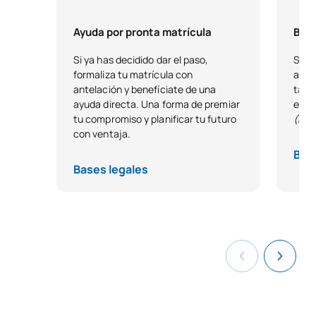
Ayuda por pronta matrícula
Beca
Si ya has decidido dar el paso,
Si t
formaliza tu matrícula con
acad
antelación y benefíciate de una
tale
ayuda directa. Una forma de premiar
estu
tu compromiso y planificar tu futuro
(Exc
con ventaja.
Bas
Bases legales