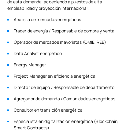
de esta demanda, accediendo a puestos de alta
energética, regulación y
empleabilidad y proyección internacional.
Auditorías
Analista de mercados energéticos
Función ejecutiva,
Trader de energía / Responsable de compra y venta
SM142206
comunicación y
OB
6
Operador de mercados mayoristas (OMIE, REE)
competencia
Data Analyst energético
Digitalización, transición
SM142207
OB
6
Energy Manager
energética y seguridad
Project Manager en eficiencia energética
Prácticas académicas
Director de equipo / Responsable de departamento
SM142208
OB
6
externas
Agregador de demanda / Comunidades energéticas
SM142209
Trabajo Fin de Máster
OB
6
Consultor en transición energética
Especialista en digitalización energética (Blockchain,
TOTAL:
30
Smart Contracts)