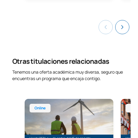
Otras titulaciones relacionadas
Tenemos una oferta académica muy diversa, seguro que
encuentras un programa que encaja contigo.
Máster Universitario Online en Energías Renovabl
Máster 
Online
Onl