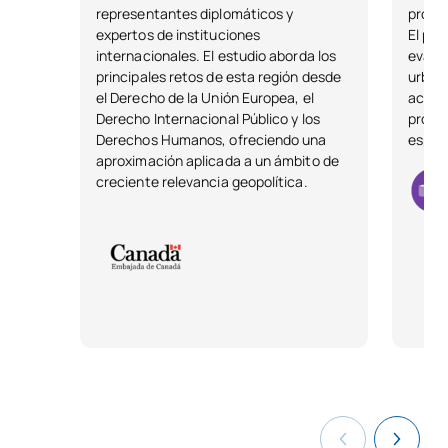
representantes diplomáticos y
propie
expertos de instituciones
El pro
English for International
internacionales. El estudio aborda los
evalua
0121708
FB
6
Relations
principales retos de esta región desde
urbaní
el Derecho de la Unión Europea, el
acerca
Derecho Internacional Público y los
profes
Fundamentos de la
C0120116
FB
6
Derechos Humanos, ofreciendo una
especi
Inteligencia de Negocio
aproximación aplicada a un ámbito de
creciente relevancia geopolítica.
Fundamentos del
C0120117
FB
6
Derecho
C0120118
Informática Aplicada
FB
6
C0120119
Macroeconomía
OB
6
Matemáticas
C0120120
OB
6
Empresariales