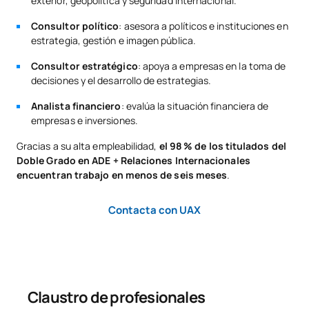
exterior, geopolítica y seguridad internacional.
TOTAL:
6
Consultor político
: asesora a políticos e instituciones en
estrategia, gestión e imagen pública.
Cuarto Curso
Consultor estratégico
: apoya a empresas en la toma de
decisiones y el desarrollo de estrategias.
PRIMER CUATRIMESTRE
Analista financiero
: evalúa la situación financiera de
Código
Asignaturas
Carácter*
Créditos
empresas e inversiones.
Gracias a su alta empleabilidad,
el 98 % de los titulados del
Control Económico de la
Doble Grado en ADE + Relaciones Internacionales
C0420107
Empresa /Management
OB
6
encuentran trabajo en menos de seis meses
.
Control Systems
Contacta con UAX
Dirección
C0420108
Financiera/Corporate
OB
6
Financial Management
Claustro de profesionales
Informática de