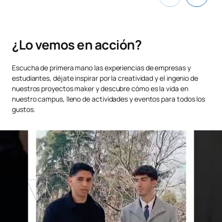
TOTAL:
42
¿Lo vemos en acción?
Segundo Curso
Escucha de primera mano las experiencias de empresas y
PRIMER CUATRIMESTRE
estudiantes, déjate inspirar por la creatividad y el ingenio de
nuestros proyectos maker y descubre cómo es la vida en
Código
Asignaturas
Carácter*
Créditos
nuestro campus, lleno de actividades y eventos para todos los
gustos.
Política Exterior de
0121701
FB
6
España
Derecho Internacional
0221702
FB
6
Público
Contabilidad de
C0220111
OB
6
Sociedades y Costes