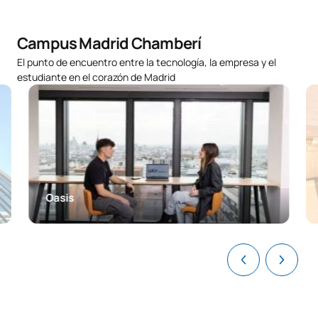
Sistemas Políticos
0121709
OB
6
Campus Madrid Chamberí
Comparados
El punto de encuentro entre la tecnología, la empresa y el
estudiante en el corazón de Madrid
Organizaciones
Internacionales
0221710
FB
6
/International
Organizations
Economía Española y
C0220116
OB
6
Mundial
Oasis
C0220117
Estadística Empresarial
OB
6
Habilidades
C0220118
Directivas/Management
FB
6
Skills