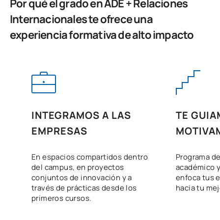
Por qué el grado en ADE + Relaciones
TOTAL:
24
Internacionales te ofrece una
experiencia formativa de alto impacto
Quinto Curso
PRIMER CUATRIMESTRE
Código
Asignaturas
Carácter*
Créditos
Regional Studies and
INTEGRAMOS A LAS
TE GUIA
0321701
Foreign Policies of
OB
6
EMPRESAS
MOTIVA
American Countries
En espacios compartidos dentro
Programa de
Regional Studies and
del campus, en proyectos
académico y
0321703
Foreign Policies of Asian
OB
6
conjuntos de innovación y a
enfoca tus e
Countries
través de prácticas desde los
hacia tu mejo
primeros cursos.
Métodos de Análisis en las
0321704
OB
6