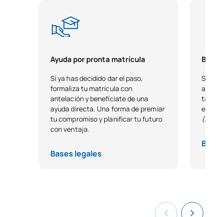
0421704
Trabajo Fin de Grado
OB
6
TOTAL:
18
Ayuda por pronta matrícula
Beca
Si ya has decidido dar el paso,
Si t
ASIGNATURAS OPTATIVAS
formaliza tu matrícula con
acad
antelación y benefíciate de una
tale
ayuda directa. Una forma de premiar
estu
Código
Asignaturas
Carácter*
Créditos
tu compromiso y planificar tu futuro
(Exc
con ventaja.
Optativa
OP
15
Bas
Bases legales
TOTAL:
15
Lista de Asignaturas Optativas
PRIMER CUATRIMESTRE