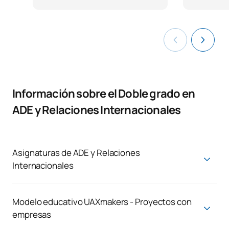
Información sobre el Doble grado en
ADE y Relaciones Internacionales
Asignaturas de ADE y Relaciones
Internacionales
Grado en Administración y Dirección de
Empresas + Grado en Relaciones
Modelo educativo UAXmakers - Proyectos con
Internacionales/Bachelor in International
empresas
Relations
Los estudiantes del doble grado en Administración y dirección