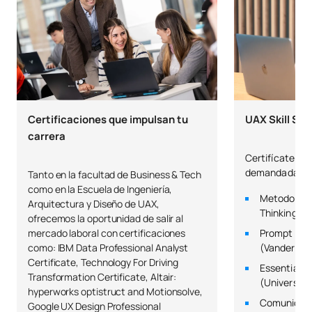
C0320110
Derecho de la Empresa
OB
6
C0320111
Dirección Comercial
OB
6
C0320112
Dirección Estratégica
OB
6
Certificaciones que impulsan tu
UAX Skill Sch
carrera
Dirección y Gestión de
C0320113
OB
6
Certifícate en
Recursos Humanos
demandadas po
Tanto en la facultad de Business & Tech
como en la Escuela de Ingeniería,
Metodología
Arquitectura y Diseño de UAX,
C0320114
Econometría
OB
6
Thinking (Un
ofrecemos la oportunidad de salir al
mercado laboral con certificaciones
Prompt Eng
TOTAL:
42
como: IBM Data Professional Analyst
(Vanderbilt
Certificate, Technology For Driving
Essential St
Transformation Certificate, Altair:
(University
hyperworks optistruct and Motionsolve,
SEGUNDO CUATRIMESTRE
Comunicació
Google UX Design Professional