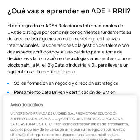
¿Qué vas a aprender en ADE + RRII?
El
doble grado en ADE + Relaciones Internacionales
de
UAX se distingue por combinar conocimientos fundamentales
del área de los negocios como el marketing, las finanzas
internacionales , las operaciones o la gestión del talento con
dos aspectos críticos hoy, el uso del dato para la toma de
decisiones y la formación en tecnologías emergentes como el
blockchain, la IA, el Big Data o industria 4.0… para llevar a un
siguiente nivel tu perfil profesional.
Sólida formación en negocio y dirección estratégica
Pensamiento Data Driven y certificación de IBM en
analítica avanzada
Aviso de cookies
700 horas de formación en tecnologías emergentes y su
UNIVERSIDAD PRIVADA DE MADRID, S.A., PROMOTORA EDUCACIÓN
impacto en los negocios
SUPERIOR ANDALUCÍA, S.A.U. y CENTRO UNIVERSITARIO ALFONSO X EL
Proyectos reales de innovación con empresas
SABIO ASTURIAS, S.L.U. utilizan, como corresponsables del tratamiento,
cookies propias y de terceros para mejorar su navegación por nuestro
Formación en pensamiento disruptivo, comunicación y
sitio web, distinguirle de otros usuarios, analizar sus hábitos para
liderazgo
mejorar la calidad de nuestros servicios y su experiencia de usuario, y