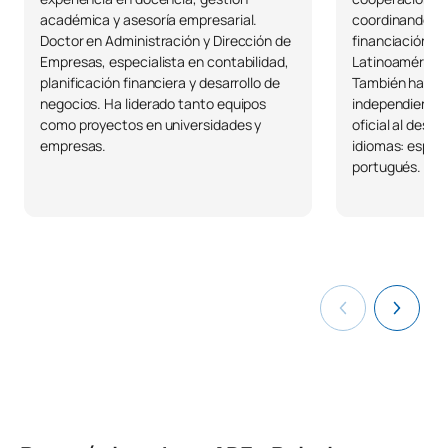
0221709
Unión Europea/European
OB
6
académica y asesoría empresarial.
coordinando pr
Union Foreign Policy
Doctor en Administración y Dirección de
financiación pú
Empresas, especialista en contabilidad,
Latinoamérica,
planificación financiera y desarrollo de
También ha tr
Prácticas Académicas
C0420111
OB
12
negocios. Ha liderado tanto equipos
independiente 
Externas I/Internships
como proyectos en universidades y
oficial al desar
empresas.
idiomas: españo
C0420112
Trabajo Fin de Grado
OB
6
portugués.
TOTAL:
30
ASIGNATURAS OPTATIVAS
Código
Asignaturas
Carácter*
Créditos
Optativa
OP
24