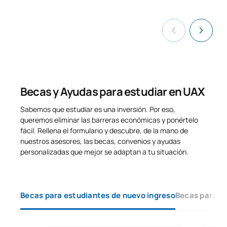
Relaciones Internacionales
Managing a Successful
0421700
OB
3
International Project
Regional Studies and
0421701
Foreign Policies of African
OB
6
Becas y Ayudas para estudiar en UAX
Countries
Sabemos que estudiar es una inversión. Por eso,
queremos eliminar las barreras económicas y ponértelo
TOTAL:
27
fácil. Rellena el formulario y descubre, de la mano de
nuestros asesores, las becas, convenios y ayudas
personalizadas que mejor se adaptan a tu situación.
SEGUNDO CUATRIMESTRE
Código
Asignaturas
Carácter*
Créditos
Becas para estudiantes de nuevo ingreso
Becas para e
Prácticas académicas
0421703
OB
12
externas