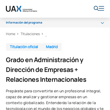
Información del programa
Home
Titulaciones
Por qué UAX
Programa
Titulación oficial
Madrid
Campus
Grado en Administración y
Salidas Profesionales
Dirección de Empresas +
Claustro
Relaciones Internacionales
Becas
Prepárate para convertirte en un profesional integral,
capaz de analizar y gestionar empresas en un
contexto globalizado. Entenderás la relación de la
tecnología con el mundo de los negocios globales y te