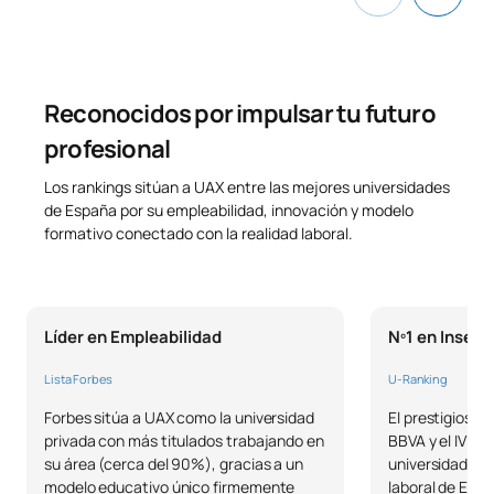
Código
Asignaturas
Carácter*
Créditos
Reconocidos por impulsar tu futuro
0321732
International Marketing
OP
6
profesional
C0420149
Distribución y Logística
OP
6
Los rankings sitúan a UAX entre las mejores universidades
de España por su empleabilidad, innovación y modelo
formativo conectado con la realidad laboral.
TOTAL:
12
*Carácter: FB:Formación Básica, Ob: Obligatorio, Op: Optativo
Líder en Empleabilidad
Nº1 en Inserc
Lista Forbes
U-Ranking
Forbes sitúa a UAX como la universidad
El prestigioso 
privada con más titulados trabajando en
BBVA y el IVIE 
su área (cerca del 90%), gracias a un
universidad con
modelo educativo único firmemente
laboral de Esp