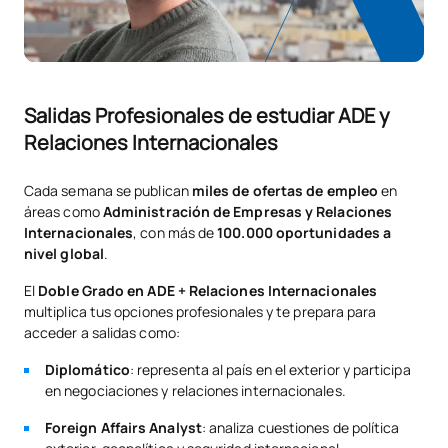
company
Gestión de Operaciones y
de la
Salidas Profesionales de estudiar ADE y
C0320118
Innovación/Operations
OB
6
Relaciones Internacionales
and Innovation
Management
Cada semana se publican
miles de ofertas de empleo
en
áreas como
Administración de Empresas y Relaciones
TOTAL:
30
Internacionales
, con más de
100.000 oportunidades a
nivel global
.
El
Doble Grado en ADE + Relaciones Internacionales
ASIGNATURAS OPTATIVAS
multiplica tus opciones profesionales y te prepara para
acceder a salidas como:
Código
Asignaturas
Carácter*
Créditos
Diplomático
: representa al país en el exterior y participa
en negociaciones y relaciones internacionales.
Optativa
OP
6
Foreign Affairs Analyst
: analiza cuestiones de política