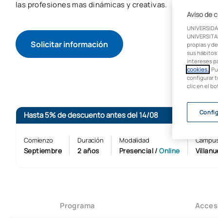
las profesiones mas dinámicas y creativas.
Aviso de 
UNIVERSIDA
UNIVERSITAR
Solicitar información
propias y de
sus hábitos 
intereses p
cookies.
. P
configurar t
clic en el b
Confi
Hasta 5% de descuento antes del 14/08
Comienzo
Duración
Modalidad
Campu
Septiembre
2 años
Presencial
/
Online
Villan
Programa
Acces