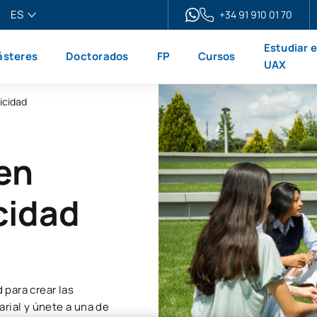
ES
+34 91 910 01 70
pañol
Estudiar 
steres
Doctorados
FP
Cursos
glish
UAX
ançais
icidad
liano
en
cidad
para crear las
arial y únete a una de