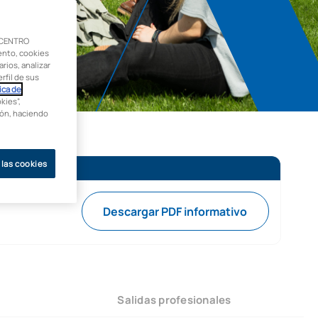
 CENTRO
ento, cookies
rios, analizar
rfil de sus
ica de
kies”,
ción, haciendo
 las cookies
Descargar PDF informativo
Salidas profesionales