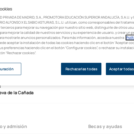
cookies
D PRIVADA DE MADRID, S.A., PROMOTORA EDUCACIÓN SUPERIOR ANDALUCÍA, S.A.U. y
IO ALFONSO X EL SABIO ASTURIAS, S.L.U. utilizan, como corresponsables del tratami
 terceros para mejorar su navegación por nuestro sitio web, distinguirle de otros usua
para mejorar la calidad de nuestros servicios y su experiencia de usuario, y crear un pe
ara mostrarle anuncios personalizados. Para más información, acceda a nuestra
Polít
uede aceptar la instalación de todas las cookies haciendo clic en el botón “Aceptar coo
us preferencias haciendo clic en el botón “Configurar cookies”, o rechazar su instala
otón “Rechazar cookies”.
guración
Rechazarlas todas
Aceptar todas
s
ueva de la Cañada
o y admisión
Becas y ayudas