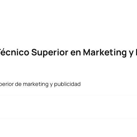
Técnico Superior en Marketing y
perior de marketing y publicidad
 se incorporen al 2º curso, se ajustarán al plan de estudios 
eso de extinción. Puedes ver las asignaturas y los ECTS en e
encial:
 EN MARKETING Y PUBLICIDAD
 a partir del curso 24-25 se introducen diferentes novedades 
a