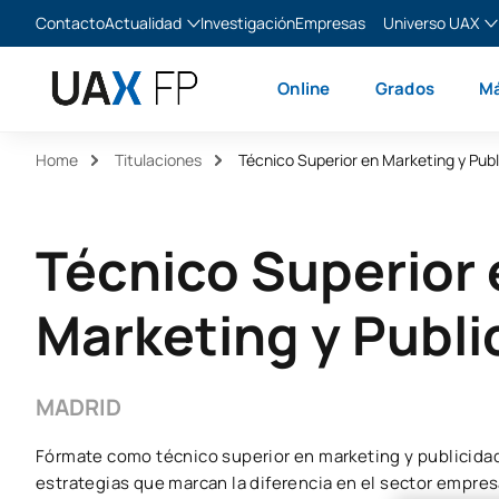
Contacto
Actualidad
Investigación
Empresas
Universo UAX
Blog
The Valley
Es
Online
Grados
Má
Noticias
XTART
En
MIR Asturias
Fr
Home
Titulaciones
Técnico Superior en Marketing y Publ
Ita
Técnico Superior 
Marketing y Publi
MADRID
Fórmate como técnico superior en marketing y publicidad 
estrategias que marcan la diferencia en el sector empres