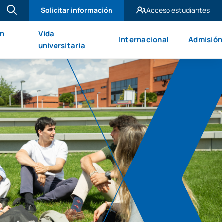
Solicitar información
Acceso estudiantes
UAX Madrid
en
Vida
Internacional
Admisión
UAX Mare Nostrum
universitaria