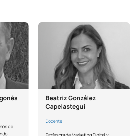
agonés
Beatriz González
Capelastegui
Docente
años de
endo
Profesora de Marketing Digital y