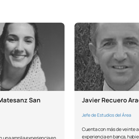
Matesanz San
Javier Recuero Ar
Jefe de Estudios del Área
Cuenta con más de veinte 
experiencia en banca, habi
 una amplia experiencia en