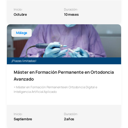
Inicio:
Duración:
Octubre
10 meses
Máster en Formación Permanente en Ortodoncia Avanzado +
Málaga
¡Plazas limitadas!
Máster en Formación Permanente en Ortodoncia
Avanzado
+ Máster en Formación Permanente en Ortodoncia Digital e
Inteligencia Artificial Aplicado
Inicio:
Duración:
Septiembre
2 años