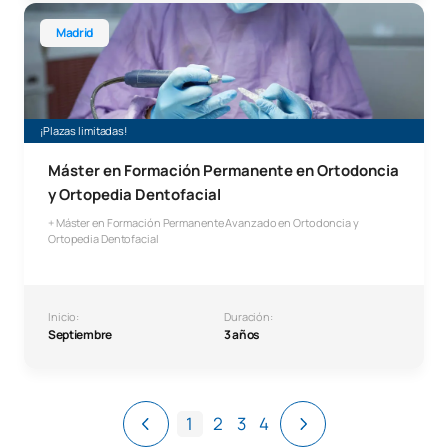
Máster en Formación Permanente en Ortodoncia y Ortoped
Madrid
¡Plazas limitadas!
Máster en Formación Permanente en Ortodoncia
y Ortopedia Dentofacial
+ Máster en Formación Permanente Avanzado en Ortodoncia y
Ortopedia Dentofacial
Inicio:
Duración:
Septiembre
3 años
1
2
3
4