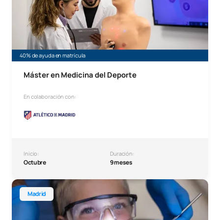
40% de ayuda en matrícula
Máster en Medicina del Deporte
En colaboración con:
Inicio:
Duración:
Octubre
9 meses
Máster en Odontopediatría
Madrid