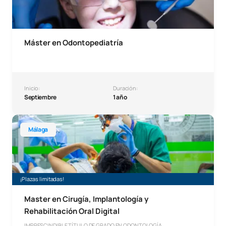
Máster en Odontopediatría
Inicio:
Duración:
Septiembre
1 año
Master en Cirugía, Implantología y Rehabilitación Oral Digi
Málaga
¡Plazas limitadas!
Master en Cirugía, Implantología y
Rehabilitación Oral Digital
IMPRESCINDIBLE TÍTULO DE GRADO EN ODONTOLOGÍA