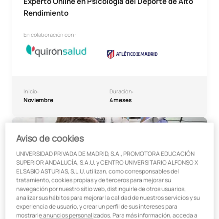
Experto Online en Psicología del Deporte de Alto
Rendimiento
En colaboración con:
Inicio:
Duración:
Noviembre
4 meses
Diploma de Especialización en Endodoncia y Odontología 
Madrid
Aviso de cookies
UNIVERSIDAD PRIVADA DE MADRID, S.A., PROMOTORA EDUCACIÓN
SUPERIOR ANDALUCÍA, S.A.U. y CENTRO UNIVERSITARIO ALFONSO X
EL SABIO ASTURIAS, S.L.U. utilizan, como corresponsables del
tratamiento, cookies propias y de terceros para mejorar su
navegación por nuestro sitio web, distinguirle de otros usuarios,
analizar sus hábitos para mejorar la calidad de nuestros servicios y su
Diploma de Especialización en Endodoncia y
experiencia de usuario, y crear un perfil de sus intereses para
Odontología Restauradora
mostrarle anuncios personalizados. Para más información, acceda a