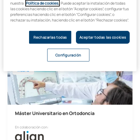
nuestra
Política de cookies.
. Puede aceptar la instalación de todas
En colaboración con:
las cookies haciendo clic en el botón “Aceptar cookies”, configurar tus
preferencias haciendo clic en el botón “Configurar cookies”, o
rechazar su instalación, haciendo clic en el botón “Rechazar cookies”.
Rechazarlas todas
Aceptar todas las cookies
Inicio:
Duración:
Junio
1 mes y medio
Configuración
Máster Universitario en Ortodoncia
Madrid
Máster Universitario en Ortodoncia
En colaboración con: