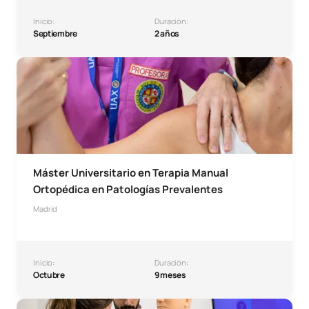
Inicio:
Duración:
Septiembre
2 años
Máster Universitario en Terapia Manual Ortopédica en Pat
Máster Universitario en Terapia Manual
Ortopédica en Patologías Prevalentes
Madrid
Inicio:
Duración:
Octubre
9 meses
Máster en Medicina del Deporte