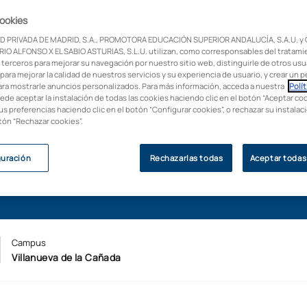
cookies
ones y adquiere las
D PRIVADA DE MADRID, S.A., PROMOTORA EDUCACIÓN SUPERIOR ANDALUCÍA, S.A.U. y
IO ALFONSO X EL SABIO ASTURIAS, S.L.U. utilizan, como corresponsables del tratami
 terceros para mejorar su navegación por nuestro sitio web, distinguirle de otros usua
para mejorar la calidad de nuestros servicios y su experiencia de usuario, y crear un pe
ara mostrarle anuncios personalizados. Para más información, acceda a nuestra
Polít
uede aceptar la instalación de todas las cookies haciendo clic en el botón “Aceptar coo
us preferencias haciendo clic en el botón “Configurar cookies”, o rechazar su instala
otón “Rechazar cookies”.
guración
Rechazarlas todas
Aceptar todas
Campus
Villanueva de la Cañada