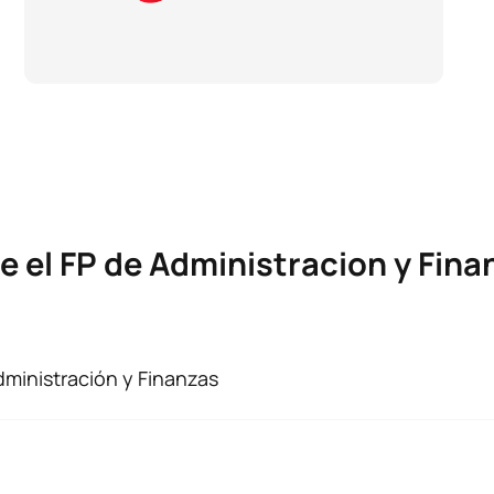
e el FP de Administracion y Fina
dministración y Finanzas
 se incorporen al 2º curso, se ajustarán al plan de estudios 
eso de extinción. Puedes ver las asignaturas y los ECTS en e
encial: