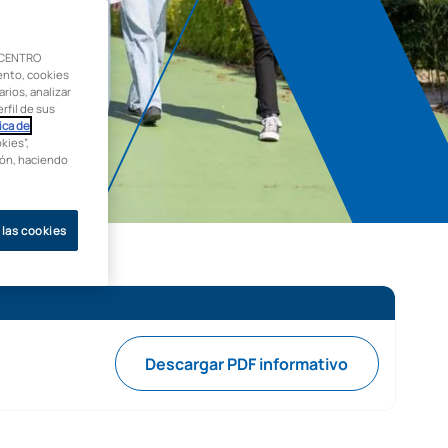
 CENTRO
ento, cookies
rios, analizar
rfil de sus
ica de
kies”,
ción, haciendo
 las cookies
Descargar PDF informativo