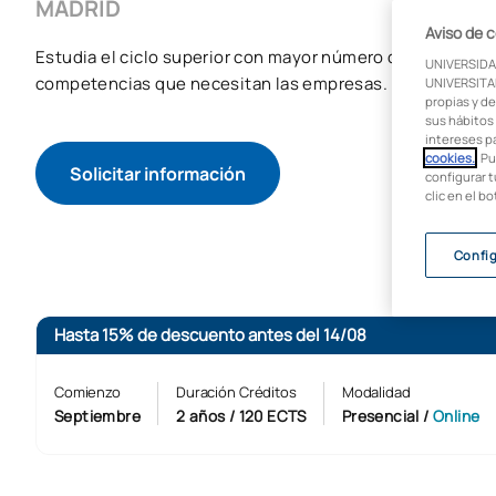
MADRID
Aviso de 
Estudia el ciclo superior con mayor número de contrataci
UNIVERSIDA
competencias que necesitan las empresas.
UNIVERSITAR
propias y de
sus hábitos 
intereses p
cookies.
. P
Solicitar información
configurar t
clic en el b
Confi
Hasta 15% de descuento antes del 14/08
Comienzo
Duración Créditos
Modalidad
Septiembre
2 años / 120 ECTS
Presencial
/
Online