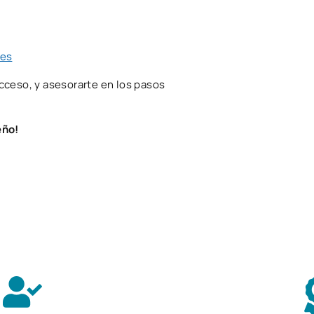
5
 temario de certificación:
5
.es
0
cceso, y asesorarte en los pasos
ato experimental
55
eño!