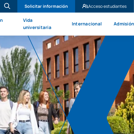
Solicitar información
Acceso estudiantes
UAX Madrid
en
Vida
Internacional
Admisión
UAX Mare Nostrum
universitaria