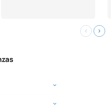
nzas
del año 2023/2024 que
l siguiente link: