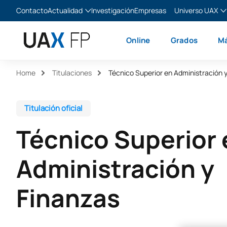
Contacto
Actualidad
Investigación
Empresas
Universo UAX
Blog
The Valley
Es
Online
Grados
Má
Noticias
XTART
En
MIR Asturias
Fr
Home
Titulaciones
Técnico Superior en Administración 
Ita
Titulación oficial
Técnico Superior 
Administración y
Finanzas