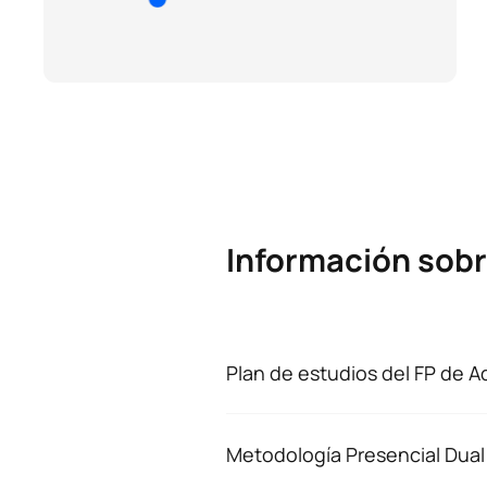
Información sobr
Plan de estudios del FP de A
Los estudiantes de traslados que
actualmente se encuentra en proc
Plan de estudios 2023-2024
Metodología Presencial Dual
Formación Dual modalidad pres