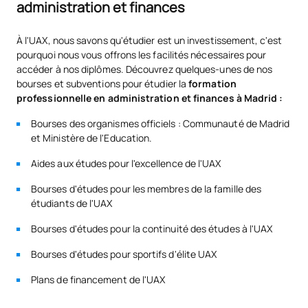
administration et finances
La durabilité appliquée au
À l'UAX, nous savons qu'étudier est un investissement, c'est
D0220116
OB
3
pourquoi nous vous offrons les facilités nécessaires pour
système de production
accéder à nos diplômes. Découvrez quelques-unes de nos
bourses et subventions pour étudier la
formation
Projet Intermodular de
professionnelle en administration et finances à Madrid :
D0220118
OB
5
gestion et de finances
Bourses des organismes officiels : Communauté de Madrid
et Ministère de l'Education.
D0220119
FFE2
OB
0
Aides aux études pour l'excellence de l'UAX
TOTAL:
60
Bourses d'études pour les membres de la famille des
étudiants de l'UAX
Bourses d'études pour la continuité des études à l'UAX
COURS À OPTION
Bourses d'études pour sportifs d'élite UAX
Code
Matières
Caractère*
ECTS
Plans de financement de l'UAX
N/A
Cours optionnel
OP
1