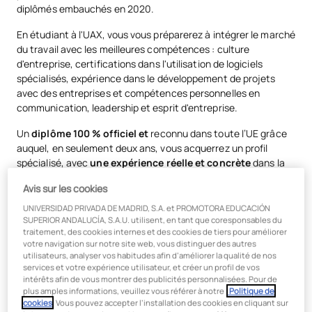
diplômés embauchés en 2020.
En étudiant à l'UAX, vous vous préparerez à intégrer le marché
du travail avec les meilleures compétences : culture
d'entreprise, certifications dans l'utilisation de logiciels
spécialisés, expérience dans le développement de projets
avec des entreprises et compétences personnelles en
communication, leadership et esprit d'entreprise.
Un
diplôme 100 % officiel et
reconnu dans toute l’UE grâce
auquel, en seulement deux ans, vous acquerrez un profil
spécialisé, avec
une expérience réelle et concrète
dans la
profession.
Avis sur les cookies
Vous serez en contact avec le secteur dès le premier jour, en
UNIVERSIDAD PRIVADA DE MADRID, S.A. et PROMOTORA EDUCACIÓN
participant à
des projets entrepreneuriaux tels que
SUPERIOR ANDALUCÍA, S.A.U. utilisent, en tant que coresponsables du
Santander EXplorer ou le Hackathon Ideas Factory, et vous
traitement, des cookies internes et des cookies de tiers pour améliorer
votre navigation sur notre site web, vous distinguer des autres
pourrez obtenir la
certification officielle du logiciel SAGE
utilisateurs, analyser vos habitudes afin d’améliorer la qualité de nos
50
, très recherchée par les entreprises.
services et votre expérience utilisateur, et créer un profil de vos
intérêts afin de vous montrer des publicités personnalisées. Pour de
plus amples informations, veuillez vous référer à notre
Politique de
cookies
. Vous pouvez accepter l’installation des cookies en cliquant sur