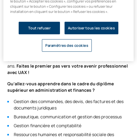
le bouton « Accepter les cookies », configurer vos préférences en
cliquant sur le bouton « Configurer les cookies » ou refuser leur
Vous vivrez une véritable expérience universitaire sur notre
installation en cliquant sur le bouton « Refuser les cookies ».
incroyable
campus
rénové
de plus d’un million de m², doté
d’
espaces de coworking,
de
salles de cours hybrides et
Tout refuser
Autoriser tous les cookies
d’espaces uniques dédiés à la vie en communauté, à
l’apprentissage et au sport.
Paramètres des cookies
De plus, nous proposons un
programme
exclusif
de
validation des acquis afin
que vous puissiez poursuivre vos
études et obtenir une licence universitaire en moins de trois
ans.
Faites le premier pas vers votre avenir professionnel
avec UAX !
Qu’allez-vous apprendre dans le cadre du diplôme
supérieur en administration et finances ?
Gestion des commandes, des devis, des factures et des
documents juridiques
Bureautique, communication et gestion des processus
Gestion financière et comptabilité
Ressources humaines et responsabilité sociale des