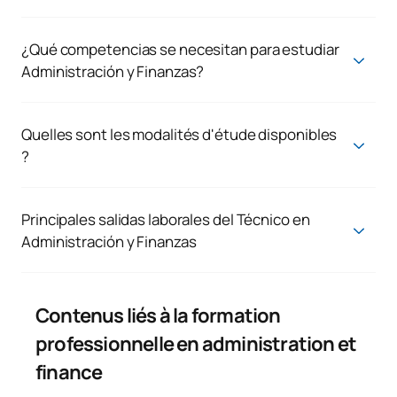
En suivant la formation professionnelle en administration et
finance, vous serez chargé de gérer des documents, d'établir
des factures et des budgets, d'effectuer des calculs
¿Qué competencias se necesitan para estudiar
financiers, de préparer des rapports, de répondre aux appels
Administración y Finanzas?
et aux visites et de coordonner la communication interne et
Para estudiar el Técnicos Superior en Administración y
externe de l'entreprise. Vous serez également impliqué dans la
Finanzas es importante tener habilidades numéricas y de
gestion des ressources humaines, de la logistique, de la
cálculo, ser organizado, proactivo y tener capacidad de
Quelles sont les modalités d'étude disponibles
comptabilité et de la fiscalité, jouant ainsi un rôle clé dans le
análisis. También son esenciales las habilidades
?
fonctionnement de toute organisation.
comunicativas, el manejo de herramientas digitales, la
À l'UAX FP, vous pouvez étudier le Technicien Supérieur en
capacidad de trabajo en equipo y liderazgo, así como la
Administration et Finance en mode présentiel sur le campus
iniciativa para resolver problemas y tomar decisiones
de Villanueva de la Cañada (Madrid) où vous pourrez vivre une
Principales salidas laborales del Técnico en
estratégicas.
expérience dans un environnement universitaire unique ou en
Administración y Finanzas
mode 100% en ligne, en vous adaptant à vos besoins et en
Con este título oficial podrás trabajar como administrativo,
vous permettant de combiner vos études avec d'autres
gestor financiero, contable, responsable de recursos
activités.
humanos, técnico en logística, asesor fiscal o comercial,
Contenus liés à la formation
tanto en empresas privadas como en organismos públicos. Es
una titulación de Grado Superior con alta empleabilidad y
professionnelle en administration et
múltiples oportunidades en el sector empresarial y financiero.
finance