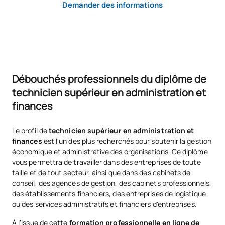
Demander des informations
TOTAL:
1
Liste des cours optionnels
Débouchés professionnels du diplôme de
SUJETS ANNUELS
technicien supérieur en administration et
finances
Code
Matières
Caractère*
ECTS
Le profil de
technicien supérieur en administration et
Approfondissement de
finances
est l'un des plus recherchés pour soutenir la gestion
D0120105
OP
0
l'anglais professionnel (GS)
économique et administrative des organisations. Ce diplôme
vous permettra de travailler dans des entreprises de toute
taille et de tout secteur, ainsi que dans des cabinets de
Renforcement de la gestion
D0220117
OP
5
conseil, des agences de gestion, des cabinets professionnels,
logistique et commerciale
des établissements financiers, des entreprises de logistique
ou des services administratifs et financiers d'entreprises.
TOTAL:
5
À l’issue de cette
formation professionnelle en ligne de