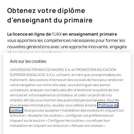
Obtenez votre diplôme
d'enseignant du primaire
La licence en ligne de
l'UAX
en enseignement primaire
vous apportera les compétences nécessaires pour former les
nouvelles générations avec une approche innovante, engagée
et en phase avec son temps.
Avis sur les cookies
Tout au long du programme, vous acquerrez les compétences
nécessaires pour relever les défis de la classe du XXIe siècle,
UNIVERSIDAD PRIVADA DE MADRID, S.A. et PROMOTORA EDUCACIÓN
SUPERIOR ANDALUCÍA, S.A.U. utilisent, en tant que coresponsables du
en travaillant avec
des méthodologies actives telles que
traitement, des cookies internes et des cookies de tiers pour améliorer
l’Agile Learning
ou la gamification
, intégrées dans un
votre navigation sur notre site web, vous distinguer des autres
programme d’études adapté aux exigences réelles du
utilisateurs, analyser vos habitudes afin d’améliorer la qualité de nos
système éducatif.
services et votre expérience utilisateur, et créer un profil de vos
intérêts afin de vous montrer des publicités personnalisées. Pour de
plus amples informations, veuillez vous référer à notre
Politique de
Vous aurez la possibilité de
spécialiser votre formation
cookies
. Vous pouvez accepter l’installation des cookies en cliquant sur
grâce à 6 parcours avec une mention spécifique
, qui vous
le bouton « Accepter les cookies », configurer vos préférences en
permettront d’orienter votre profil vers les domaines avec
cliquant sur le bouton « Configurer les cookies » ou refuser leur
lesquels vous vous identifiez le plus :
installation en cliquant sur le bouton « Refuser les cookies ».