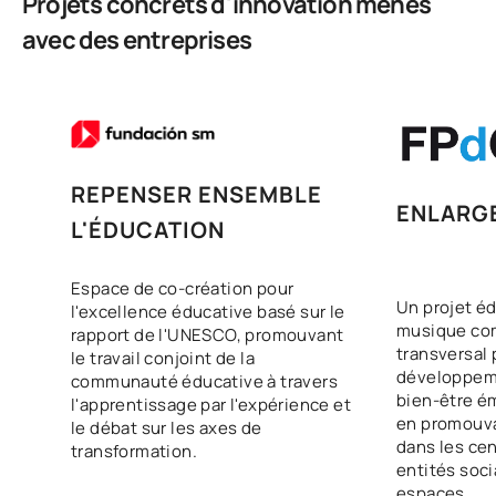
Projets concrets d'innovation menés
avec des entreprises
Deuxième année
PREMIÈRE PÉRIODE DE QUATRE MOIS
Code
Matières
Caractère*
ECTS
REPENSER ENSEMBLE
ENLARG
L'ÉDUCATION
Éducation pour une
S0250700
société mondiale et
FB
6
durable
Espace de co-création pour
Un projet édu
l'excellence éducative basé sur le
musique co
rapport de l'UNESCO, promouvant
Enseignement et
transversal 
le travail conjoint de la
S0250701
didactique de la langue à
OB
6
développeme
communauté éducative à travers
l'école primaire
bien-être é
l'apprentissage par l'expérience et
en promouva
le débat sur les axes de
dans les cen
transformation.
École inclusive : prise en
entités soci
charge pédagogique des
espaces.