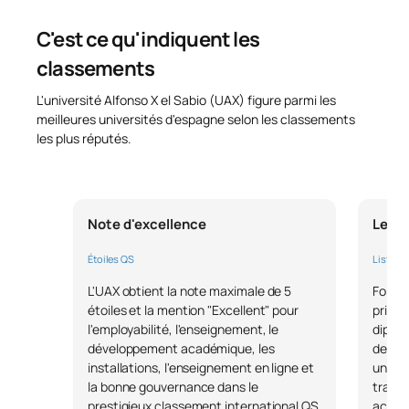
didactique des sciences
sociales à l'école primaire :
C'est ce qu'indiquent les
S0350704
OB
6
apprentissage et service
classements
dans le milieu social et
culturel
L'université Alfonso X el Sabio (UAX) figure parmi les
meilleures universités d'espagne selon les classements
les plus réputés.
Stages universitaires en
S0350705
OB
18
entreprise II
TOTAL:
24
Note d'excellence
Leade
Étoiles QS
Liste F
COURS À OPTION
L'UAX obtient la note maximale de 5
Forbes
étoiles et la mention "Excellent" pour
privée
Code
Matières
Caractère*
ECTS
l'employabilité, l'enseignement, le
diplôm
développement académique, les
de 90 
installations, l'enseignement en ligne et
uniqu
N/A
Cours optionnel
OP
18
la bonne gouvernance dans le
travai
prestigieux classement international QS
accord