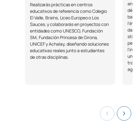
analyt
Realizarás prácticas en centros
décis
educativos de referencia como Colegio
Code
Matières
Caractère*
ECTS
basées
El Valle, Brains, Liceo Europeo o Los
l'éthi
Sauces, y colaborarás en proyectos con
dans v
entidades como UNESCO, Fundación
Enseignement et
stimul
SM, Fundación Princesa de Girona,
didactique des sciences
pensé
UNICEF y Achalay, diseñando soluciones
de la nature à l'école
l'inno
educativas reales junto a estudiantes
S0250705
OB
6
primaire : apprentissage et
une c
de otras disciplinas.
service dans le milieu
travai
agiles
naturel
Enseignement et
didactique des
S0250706
OB
6
mathématiques à l'école
primaire
Stages universitaires en
S0250707
OB
12
entreprise I