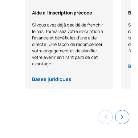
S0350701
des sciences sociales pour
OB
4
les enseignants
Aide à l'inscription précoce
Bour
Si vous avez déjà décidé de franchir
Si vo
L'anglais pour les
le pas, formalisez votre inscription à
nous
S0350702
OB
6
enseignants
l'avance et bénéficiez d'une aide
tale
directe. Une façon de récompenser
dest
votre engagement et de planifier
l'ex
Littérature et promotion
votre avenir en tirant parti de cet
S0350703
OB
4
de la lecture
avantage.
Base
TOTAL:
18
Bases juridiques
DEUXIÈME PÉRIODE DE QUATRE MOIS
Code
Matières
Caractère*
ECTS
Enseignement et