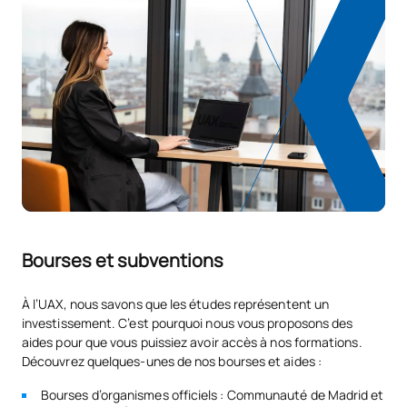
N/A
Cours optionnel
OP
1
TOTAL:
1
Liste des cours optionnels
SUJETS ANNUELS
Code
Matières
Caractère*
ECTS
Bourses et subventions
Introduction à l'anglais
V0140206
OP
0
À l’UAX, nous savons que les études représentent un
professionnel (GS)
investissement. C’est pourquoi nous vous proposons des
aides pour que vous puissiez avoir accès à nos formations.
V0240217
Cybersécurité
OP
5
Découvrez quelques-unes de nos bourses et aides :
Bourses d’organismes officiels : Communauté de Madrid et
TOTAL:
5