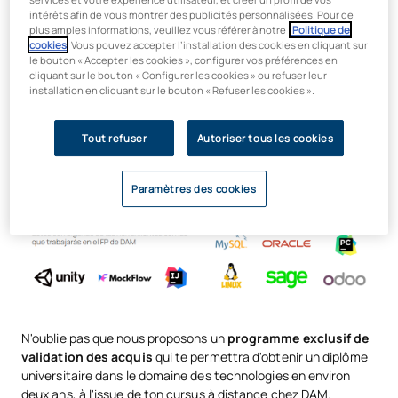
intérêts afin de vous montrer des publicités personnalisées. Pour de
Documentation, administration et processus
plus amples informations, veuillez vous référer à notre
Politique de
Maintenance et gestion des applications
cookies
. Vous pouvez accepter l’installation des cookies en cliquant sur
le bouton « Accepter les cookies », configurer vos préférences en
Maîtrise avancée des logiciels spécialisés
cliquant sur le bouton « Configurer les cookies » ou refuser leur
installation en cliquant sur le bouton « Refuser les cookies ».
Maîtrise de différents langages de programmation
Gestion des environnements et des plateformes
numériques
Tout refuser
Autoriser tous les cookies
Paramètres des cookies
N'oublie pas que nous proposons un
programme exclusif de
validation des acquis
qui te permettra d'obtenir un diplôme
universitaire dans le domaine des technologies en environ
deux ans, à l'issue de ton cursus à distance chez DAM.