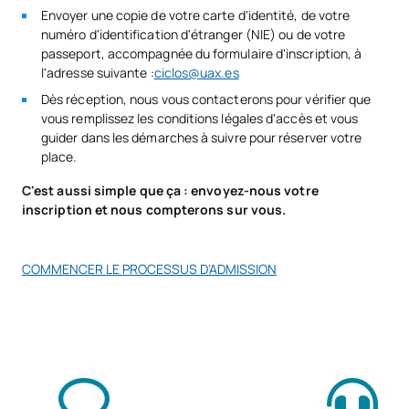
Envoyer une copie de votre carte d'identité, de votre
supérieur en formation professionnelle.
Code
Matières
Caractère*
ECTS
numéro d'identification d'étranger (NIE) ou de votre
Diplôme intermédiaire de technicien en formation
passeport, accompagnée du formulaire d'inscription, à
professionnelle.
l'adresse suivante :
ciclos@uax.es
N/A
Cours optionnel
OP
1
Cycle de formation ou diplôme intermédiaire
Dès réception, nous vous contacterons pour vérifier que
Diplôme universitaire
vous remplissez les conditions légales d'accès et vous
TOTAL:
1
guider dans les démarches à suivre pour réserver votre
COU ou certificat préuniversitaire
place.
Document prouvant que vous avez réussi la 2e année de
l'une des modalités du baccalauréat expérimental.
Deuxième année
C'est aussi simple que ça : envoyez-nous votre
inscription et nous compterons sur vous.
Attestation de réussite aux examens d'entrée dans les
SUJETS ANNUELS
cycles de formation de niveau supérieur.
COMMENCER LE PROCESSUS D'ADMISSION
Code
Matières
Caractère*
ECTS
V0240208
Accès aux données
OB
10
Développement
V0240209
OB
10
d'interfaces