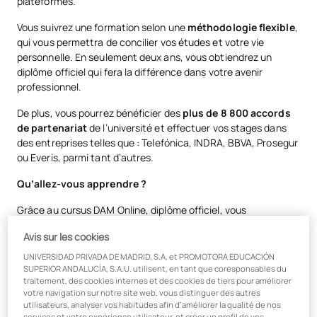
plateformes.
Vous suivrez une formation selon une
méthodologie flexible
,
qui vous permettra de concilier vos études et votre vie
personnelle. En seulement deux ans, vous obtiendrez un
diplôme officiel qui fera la différence dans votre avenir
professionnel.
De plus, vous pourrez bénéficier des
plus de 8 800 accords
de partenariat
de l’université et effectuer vos stages dans
des entreprises telles que : Telefónica, INDRA, BBVA, Prosegur
ou Everis, parmi tant d’autres.
Qu’allez-vous apprendre ?
Grâce au cursus DAM Online, diplôme officiel, vous
apprendrez en deux ans à développer des applications
Avis sur les cookies
multiplateformes pour différents appareils, systèmes
d’exploitation et environnements numériques. Tout au long de
UNIVERSIDAD PRIVADA DE MADRID, S.A. et PROMOTORA EDUCACIÓN
la formation, vous travaillerez sur des domaines clés tels que :
SUPERIOR ANDALUCÍA, S.A.U. utilisent, en tant que coresponsables du
traitement, des cookies internes et des cookies de tiers pour améliorer
votre navigation sur notre site web, vous distinguer des autres
Développement et mise en œuvre d’applications
utilisateurs, analyser vos habitudes afin d’améliorer la qualité de nos
multiplateformes
services et votre expérience utilisateur, et créer un profil de vos