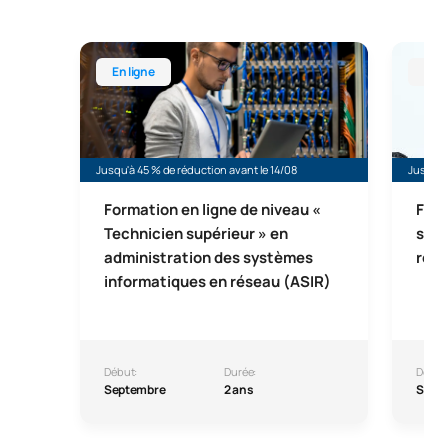
Diplôme supérieur en ligne en administration des
Formati
En ligne
En l
Jusqu'à 45 % de réduction avant le 14/08
Jusqu'à
Formation en ligne de niveau «
Form
Technicien supérieur » en
supé
administration des systèmes
robo
informatiques en réseau (ASIR)
Début:
Durée:
Début
Septembre
2 ans
Sept