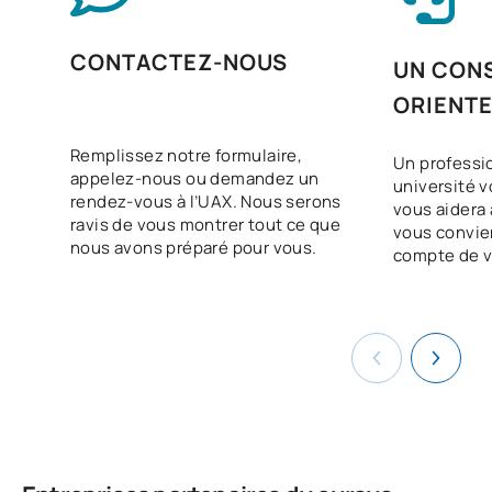
Planification des services
CONTACTEZ-NOUS
V0240210
OB
5
UN CONS
et des processus
ORIENT
Programmation multimédia
V0240211
OB
7
Remplissez notre formulaire,
et appareils mobiles
Un professi
appelez-nous ou demandez un
université v
rendez-vous à l’UAX. Nous serons
vous aidera à
Systèmes de gestion
ravis de vous montrer tout ce que
vous convie
V0240212
OB
6
nous avons préparé pour vous.
d'entreprise
compte de v
V0240213
Anglais professionnel
OB
5
Parcours personnel vers
V0240214
OB
5
l'employabilité II
La numérisation au service
V0240215
OB
3
des secteurs productifs