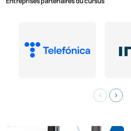
Entreprises partenaires du cursus
La durabilité appliquée au
V0240216
OB
3
système de production
Projet Intermodular de
développement
V0240218
OB
5
d'applications
multiplateformes
V0240219
FFE1
OB
0
TOTAL:
59
COURS À OPTION
Code
Matières
Caractère*
ECTS