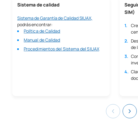
Sistema de calidad
Segui
Master universitaire en éducation émotionnelle et
SIM)
accompagnement pédagogique
Sistema de Garantía de Calidad SIUAX,
Master universitaire en médiation des conflits
podrás encontrar:
Cre
Política de Calidad
cen
Manual de Calidad
Des
de 
Procedimientos del Sistema del SIUAX
Con
inv
Cla
doc