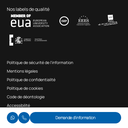
Portail de l'emploi
Hôpital clinique vétérinaire
Sciences de l'éducation
Nos labels de qualité
Contact
Fab Lab UAX
Musique et arts du spectacle
Conditions générales d'utilisation
UAX Digital Garage
Système interne d'assurance qualité
Salles de musique
Foire aux questions
Politique de sécurité de l'information
Plan du site
Mentions légales
Politique de confidentialité
Politique de cookies
Code de déontologie
Accessibilité
© UAX 2026
Demande d'information