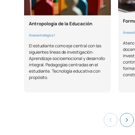
Forma
Antropología de la Educación
Área est
Área estratégica 1
Atenci
El estudiante como eje central con las
docent
siguientes líneas de investigación:
invest
Aprendizaje socioemocional y desarrollo
contin
integral. Pedagogías centradas en el
format
estudiante. Tecnología educativa con
constr
propósito.