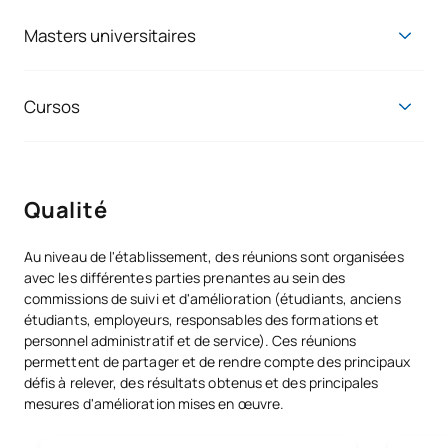
Grado en Maestro en Educación Primaria
Masters universitaires
Grado en Pedagogía
Master universitaire en enseignement secondaire
obligatoire et au lycée, formation professionnelle et
enseignement des langues
Cursos
Master universitaire en neuropsychologie éducative
Curso de Formación Pedagógica y Didáctica para
Profesorado de Formación Profesional y Deportiva
Master en enseignement et didactique des
mathématiques
Qualité
Master universitaire en psychopédagogie
Master universitaire en innovation pédagogique
Au niveau de l'établissement, des réunions sont organisées
Master universitaire en technologies éducatives et
avec les différentes parties prenantes au sein des
compétences numériques des enseignants
commissions de suivi et d'amélioration (étudiants, anciens
Master universitaire en prise en charge de la diversité et
étudiants, employeurs, responsables des formations et
éducation inclusive
personnel administratif et de service). Ces réunions
permettent de partager et de rendre compte des principaux
Master universitaire en leadership et direction
défis à relever, des résultats obtenus et des principales
d'établissements scolaires
mesures d'amélioration mises en œuvre.
Master universitaire en enseignement de l'espagnol
comme langue étrangère