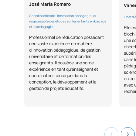
José María Romero
Vane
Coordinatrice de l'innovation pédagogique,
Chef d'
responsable des études sur les enfants en bas âge
et la pédagogie.
Elle e
biochi
Professionnel de l'éducation possédant
une so
une vaste expérience en matière
cherc
d'innovation pédagogique, de gestion
supéri
universitaire et de formation des
dans l
enseignants. Il possède une solide
pédago
expérience en tant qu'enseignant et
scienc
coordinateur, ainsi que dans la
en com
conception, le développement et la
avec u
gestion de projets éducatifs.
reche