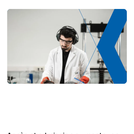
Dragados
Deuxième année
PREMIÈRE PÉRIODE DE QUATRE MOIS
Code
Matières
Caractère*
ECTS
Planification, gestion et
M240501
exploitation des
OB
6
infrastructures
M240502
Stages en entreprise
OB
6
M240503
Mémoire de master
OB
18
M240504
Stages en entreprise
OB
9