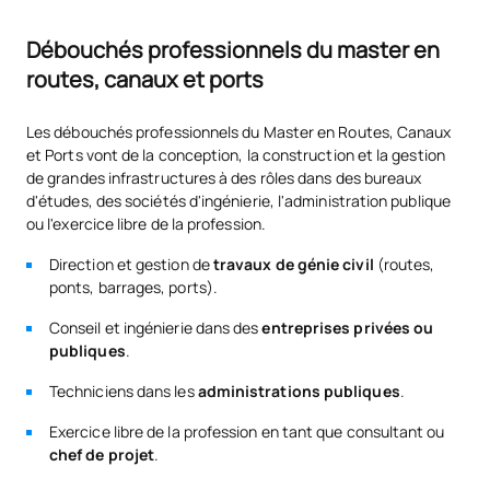
Calcul avancé des
Nombre de places proposées aux nouveaux étudiants :
OHL
M140506
OB
6
120
structures
Débouchés professionnels du master en
routes, canaux et ports
Joca
Conception et exploitation
M140507
OB
6
d'ouvrages maritimes
Les débouchés professionnels du Master en Routes, Canaux
Indra
et Ports vont de la conception, la construction et la gestion
de grandes infrastructures à des rôles dans des bureaux
Aménagement du territoire
M140508
OB
6
d'études, des sociétés d'ingénierie, l'administration publique
Repsol
et urbanisme
ou l'exercice libre de la profession.
Trabit
Direction et gestion de
travaux de génie civil
(routes,
Planification, gestion et
ponts, barrages, ports).
M140509
exploitation des transports
OB
6
et des infrastructures
Prointec
Conseil et ingénierie dans des
entreprises privées ou
publiques
.
Déchets, épuration et
Acciona
Techniciens dans les
administrations publiques
.
M140510
OB
6
traitement des eaux
Exercice libre de la profession en tant que consultant ou
Inneco
chef de projet
.
TOTAL:
30