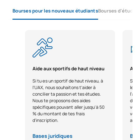
Bourses pour les nouveaux étudiants
Bourses d'études 
Aide aux sportifs de haut niveau
Aide
Si tu es un sportif de haut niveau, à
Si vo
l'UAX, nous souhaitons t'aider à
le pa
concilier ta passion et tes études.
l'ava
Nous te proposons des aides
dire
spécifiques pouvant aller jusqu'à 50
votr
% du montant de tes frais
votre
d'inscription.
avan
Bases juridiques
Base