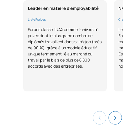
Leader en matière d'employabilité
Nº1 d
Liste Forbes
Classem
Forbes classe l'UAX comme l'université
Le pre
privée dont le plus grand nombre de
Fondat
diplômés travaillent dans sa région (près
reconn
de 90 %), grâce à un modèle éducatif
meille
unique fermement lié au marché du
Espagn
travail par le biais de plus de 8 800
modèle
accords avec des entreprises.
nos di