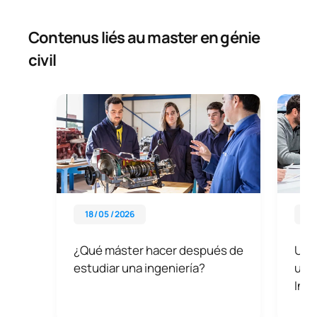
Contenus liés au master en génie
civil
18 / 05 / 2026
06 
¿Qué máster hacer después de
UAX
estudiar una ingeniería?
univ
Ing