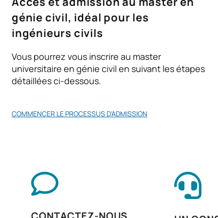
Accès et admission au master en
M240505
Mémoire de master
OB
15
génie civil, idéal pour les
ingénieurs civils
TOTAL:
54
Vous pourrez vous inscrire au master
universitaire en génie civil en suivant les étapes
*Caractère : FB : Formation Basique, Ob : Obligatoire, Op :
détaillées ci-dessous.
Optionnel
COMMENCER LE PROCESSUS D'ADMISSION
CONTACTEZ-NOUS