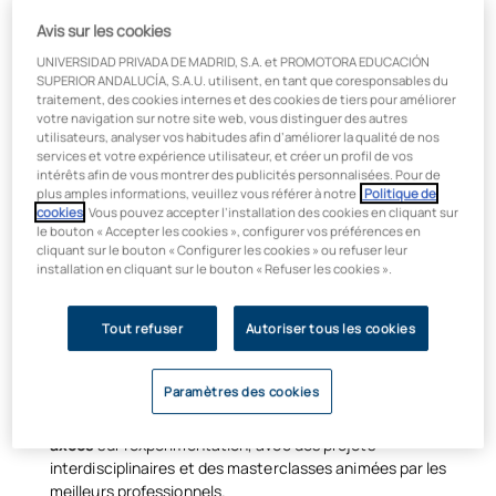
Avis sur les cookies
UNIVERSIDAD PRIVADA DE MADRID, S.A. et PROMOTORA EDUCACIÓN
SUPERIOR ANDALUCÍA, S.A.U. utilisent, en tant que coresponsables du
traitement, des cookies internes et des cookies de tiers pour améliorer
votre navigation sur notre site web, vous distinguer des autres
utilisateurs, analyser vos habitudes afin d’améliorer la qualité de nos
services et votre expérience utilisateur, et créer un profil de vos
intérêts afin de vous montrer des publicités personnalisées. Pour de
Qu'allez-vous apprendre dans le
plus amples informations, veuillez vous référer à notre
Politique de
cookies
. Vous pouvez accepter l’installation des cookies en cliquant sur
cadre du master universitaire en
le bouton « Accepter les cookies », configurer vos préférences en
cliquant sur le bouton « Configurer les cookies » ou refuser leur
génie civil, canaux et ports ?
installation en cliquant sur le bouton « Refuser les cookies ».
Suivre le
master universitaire en génie civil à
Madrid vous
Tout refuser
Autoriser tous les cookies
offre une formation complète dans le domaine du génie civil. À
l'issue de cette formation, vous serez habilité à exercer la
profession d'ingénieur civil.
Paramètres des cookies
Vous serez formé grâce à
des méthodologies « Agile »
axées
sur l'expérimentation, avec des projets
interdisciplinaires et des masterclasses animées par les
meilleurs professionnels.