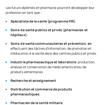
Les futurs diplômés en pharmacie pourront développer leur
Phytologie et
S0360105
OB
6
profession en tant que :
phytothérapie
Spécialiste de la santé (programme FIR).
TOTAL:
12
Soins de santé publics et privés (pharmacies et
hôpitaux).
Soins de santé communautaires et prévention, en
DEUXIÈME PÉRIODE DE QUATRE MOIS
effectuant des tâches d'information, de promotion et
d'éducation à la santé dans des centres publics et privés.
Code
Matières
Caractère*
ECTS
Industrie pharmaceutique et laboratoire
: production,
analyse et conservation de médicaments et/ou de
S0360106
Marketing pharmaceutique
OB
3
produits alimentaires.
Recherche et enseignement
Méthodologie de la
S0360107
OB
3
recherche
Distribution et commerce de produits
pharmaceutiques.
S0360108
Parasitologie
OB
6
Pharmacien de la santé militaire.