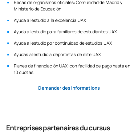
Becas de organismos oficiales: Comunidad de Madrid y
Ministerio de Educación
Code
Matières
Caractère*
ECTS
Ayuda al estudio a la excelencia UAX
Ayuda al estudio para familiares de estudiantes UAX
S0260106
Communication
OB
6
Ayuda al estudio por continuidad de estudios UAX
S0260107
Physiopathologie
OB
6
Ayudas al estudio a deportistas de élite UAX
Planes de financiación UAX: con facilidad de pago hasta en
S0260108
Immunologie
OB
6
10 cuotas.
TOTAL:
18
Demander des informations
Troisième année
SUJETS ANNUELS
Entreprises partenaires du cursus
Code
Matières
Caractère*
ECTS