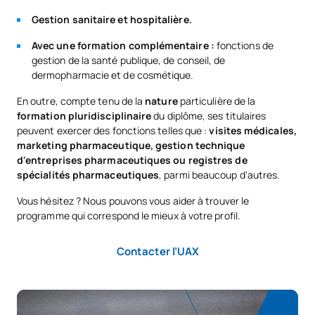
Gestion sanitaire et hospitalière.
TOTAL:
12
Avec une formation complémentaire :
fonctions de
gestion de la santé publique, de conseil, de
Quatrième année
dermopharmacie et de cosmétique.
En outre, compte tenu de la
nature
particulière de la
SUJETS ANNUELS
formation pluridisciplinaire
du diplôme, ses titulaires
peuvent exercer des fonctions telles que :
visites médicales,
Code
Matières
Caractère*
ECTS
marketing pharmaceutique, gestion technique
d'entreprises pharmaceutiques ou registres de
spécialités pharmaceutiques
, parmi beaucoup d'autres.
(A) Biopharmacie et
S0460101
OB
10
pharmacocinétique
Vous hésitez ? Nous pouvons vous aider à trouver le
programme qui correspond le mieux à votre profil.
(A) Pharmacologie et
S0460102
OB
15
pharmacothérapie
Contacter l’UAX
(A) Technologie
S0460103
OB
14
pharmaceutique