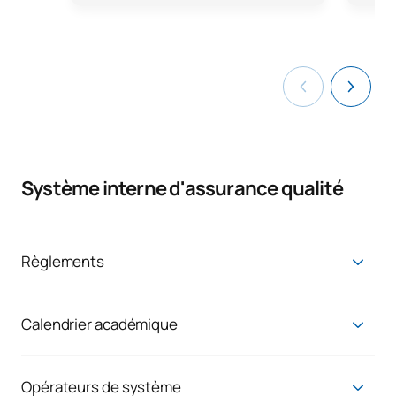
radiopharmaceutique
TOTAL:
24
*Caractère : FB : Formation Basique, Ob : Obligatoire, Op :
Optionnel
Système interne d'assurance qualité
Règlements
Règlements
Calendrier académique
Calendrier académique
Opérateurs de système