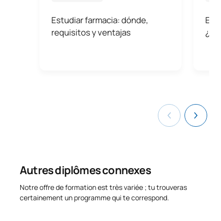
Estudiar farmacia: dónde,
Esp
DEUXIÈME PÉRIODE DE QUATRE MOIS
requisitos y ventajas
¿Cuá
Code
Matières
Caractère*
ECTS
S0560106
Stages encadrés
OB
24
S0560107
Mémoire de fin d'études
OB
6
TOTAL:
30
COURS À OPTION
Autres diplômes connexes
Code
Matières
Caractère*
ECTS
Notre offre de formation est très variée ; tu trouveras
certainement un programme qui te correspond.
N/A
Cours optionnel
OP
12