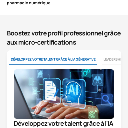
pharmacie numérique.
Boostez votre profil professionnel grâce
aux micro-certifications
DÉVELOPPEZ VOTRE TALENT GRÂCE À L'IA GÉNÉRATIVE
LEADERSHIP E
Développez votre talent grâce à l'IA