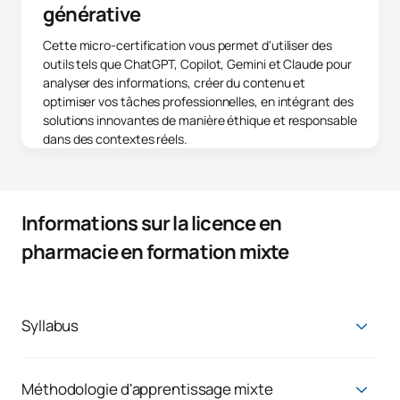
générative
Cette micro-certification vous permet d'utiliser des
outils tels que ChatGPT, Copilot, Gemini et Claude pour
analyser des informations, créer du contenu et
optimiser vos tâches professionnelles, en intégrant des
solutions innovantes de manière éthique et responsable
dans des contextes réels.
Informations sur la licence en
pharmacie en formation mixte
Syllabus
Vous apprendrez tout ce qu'il faut pour exercer des activités
visant à la production et à la conservation des médicaments,
à la collaboration dans les processus analytiques, au
Méthodologie d'apprentissage mixte