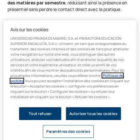
des matières par semestre
, réduisant ainsi la présence en
présentiel sans perdre le contact direct avec la pratique.
Avis sur les cookies
Pourquoi étudier la pharmacie en
UNIVERSIDAD PRIVADA DE MADRID, S.A. et PROMOTORA EDUCACIÓN
formation mixte à l’UAX ?
SUPERIOR ANDALUCÍA, S.A.U. utilisent, en tant que coresponsables du
traitement, des cookies internes et des cookies de tiers pour améliorer
votre navigation sur notre site web, vous distinguer des autres
Un programme académique innovant axé
sur la
utilisateurs, analyser vos habitudes afin d’améliorer la qualité de nos
pharmacologie et ses applications pratiques tant dans
services et votre expérience utilisateur, et créer un profil de vos
intérêts afin de vous montrer des publicités personnalisées. Pour de
l’industrie pharmaceutique qu’en pharmacie.
plus amples informations, veuillez vous référer à notre
Politique de
Un programme d’études conçu pour répondre aux besoins
cookies
. Vous pouvez accepter l’installation des cookies en cliquant sur
le bouton « Accepter les cookies », configurer vos préférences en
réels du secteur, avec
des matières clés telles que
la
cliquant sur le bouton « Configurer les cookies » ou refuser leur
technologie pharmaceutique, la biopharmacie, la
installation en cliquant sur le bouton « Refuser les cookies ».
pharmacologie, la cosméto-pharmacie, ainsi que des
matières liées à la gestion d’entreprise comme
l’organisation et la gestion de l’entreprise pharmaceutique,
Tout refuser
Autoriser tous les cookies
le marketing pharmaceutique, la gestion et la planification,
la communication et l’informatique, etc.
Paramètres des cookies
Le cursus inclut le
Certificat en gestion stratégique de