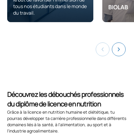
N/A
Cours optionnel
OP
12
tous nos étudiants dans le monde
BIOLAB
du travail.
Apprenez g
TOTAL:
12
laboratoire
des dernièr
Quatrième année
PREMIÈRE PÉRIODE DE QUATRE MOIS
Code
Matières
Caractère*
ECTS
S0431000
Alimentation et culture
OB
6
Découvrez les débouchés professionnels
S0431001
Contrôle qualité
OB
6
du diplôme de licence en nutrition
Grâce à la licence en nutrition humaine et diététique, tu
Économie et gestion
pourras développer ta carrière professionnelle dans différents
S0431002
OB
6
alimentaires
domaines liés à la santé, à l'alimentation, au sport et à
l'industrie agroalimentaire.