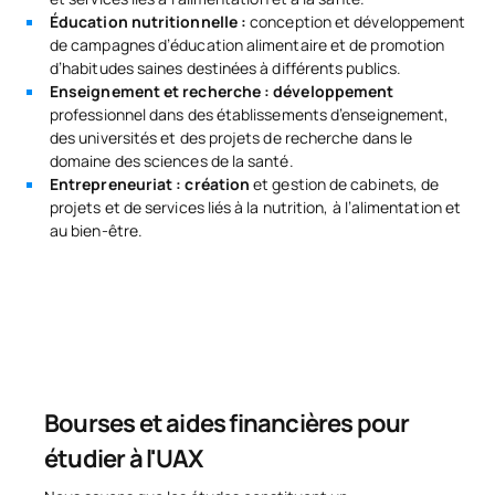
Éducation nutritionnelle :
conception et développement
Code
Matières
Caractère*
ECTS
de campagnes d’éducation alimentaire et de promotion
d’habitudes saines destinées à différents publics.
Enseignement et recherche : développement
N/A
Cours optionnel
OP
6
professionnel dans des établissements d’enseignement,
des universités et des projets de recherche dans le
domaine des sciences de la santé.
TOTAL:
6
Entrepreneuriat : création
et gestion de cabinets, de
projets et de services liés à la nutrition, à l’alimentation et
au bien-être.
Liste des cours optionnels
PREMIÈRE PÉRIODE DE QUATRE MOIS
Code
Matières
Caractère*
ECTS
S0431030
Phytothérapie
OP
6
Bourses et aides financières pour
étudier à l'UAX
S0431031
Langue moderne II
OP
6