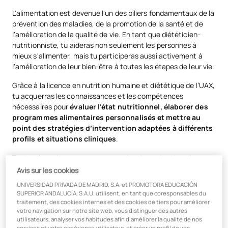
L'alimentation est devenue l'un des piliers fondamentaux de la
prévention des maladies, de la promotion de la santé et de
l'amélioration de la qualité de vie. En tant que diététicien-
nutritionniste, tu aideras non seulement les personnes à
mieux s'alimenter, mais tu participeras aussi activement à
l'amélioration de leur bien-être à toutes les étapes de leur vie.
Grâce à la licence en nutrition humaine et diététique de l’UAX,
tu acquerras les connaissances et les compétences
nécessaires pour
évaluer l’état nutritionnel, élaborer des
programmes alimentaires personnalisés et mettre au
point des stratégies d’intervention adaptées à différents
profils et situations cliniques
.
Tout au long du programme, vous aborderez des domaines
tels que la
nutrition clinique, la santé publique, la
Avis sur les cookies
nutrition sportive, l’industrie alimentaire et l’éducation
UNIVERSIDAD PRIVADA DE MADRID, S.A. et PROMOTORA EDUCACIÓN
nutritionnelle
, en développant une vision globale de la
SUPERIOR ANDALUCÍA, S.A.U. utilisent, en tant que coresponsables du
profession qui vous permettra de collaborer avec d’autres
traitement, des cookies internes et des cookies de tiers pour améliorer
professionnels de santé et de relever les défis actuels en
votre navigation sur notre site web, vous distinguer des autres
utilisateurs, analyser vos habitudes afin d’améliorer la qualité de nos
matière de santé.
services et votre expérience utilisateur, et créer un profil de vos