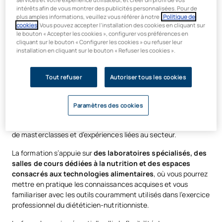
intérêts afin de vous montrer des publicités personnalisées. Pour de
De plus, grâce à l’accord conclu avec Abbott, vous pourrez
plus amples informations, veuillez vous référer à notre
Politique de
obtenir un
certificat en malnutrition en soins primaires
,
cookies
. Vous pouvez accepter l’installation des cookies en cliquant sur
complétant ainsi votre formation par des contenus
le bouton « Accepter les cookies », configurer vos préférences en
cliquant sur le bouton « Configurer les cookies » ou refuser leur
spécialisés, des masterclasses et des activités
installation en cliquant sur le bouton « Refuser les cookies ».
professionnelles liées à l’un des domaines ayant le plus grand
impact sur les soins de santé.
Tout refuser
Autoriser tous les cookies
Vous suivrez également un cursus étroitement lié à la réalité
professionnelle grâce à des partenariats avec des organismes
tels
qu’Abbott, l’Académie espagnole de nutrition et de
Paramètres des cookies
diététique ou la Rafa Nadal Academy
, qui enrichissent la
formation par le biais de certifications, d’activités pratiques,
de masterclasses et d’expériences liées au secteur.
La formation s’appuie sur
des laboratoires spécialisés, des
salles de cours dédiées à la nutrition et des espaces
consacrés aux technologies alimentaires
, où vous pourrez
mettre en pratique les connaissances acquises et vous
familiariser avec les outils couramment utilisés dans l’exercice
professionnel du diététicien-nutritionniste.