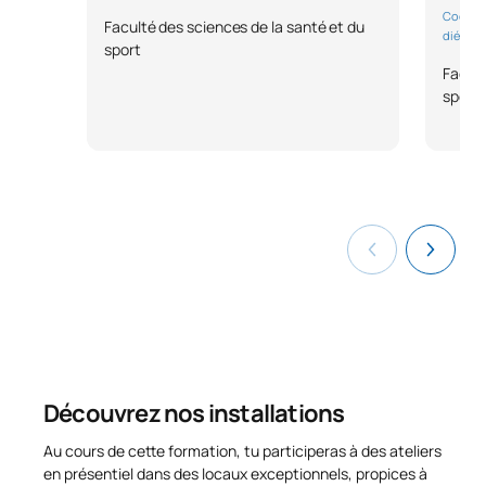
Code
Matières
Caractère*
ECTS
Coordin
Faculté des sciences de la santé et du
diététi
sport
S0331000
Diététique
OB
6
Facult
sport
Hygiène et sécurité
S0331001
OB
6
alimentaire
S0331002
Nutrition communautaire
OB
6
S0331003
Santé publique
OB
6
S0331004
Technologie culinaire
OB
6
TOTAL:
30
Découvrez nos installations
Au cours de cette formation, tu participeras à des ateliers
DEUXIÈME PÉRIODE DE QUATRE MOIS
en présentiel dans des locaux exceptionnels, propices à