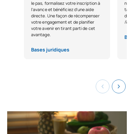
le pas, formalisez votre inscription à
nous
S0331033
Stage en entreprise I
OP
6
l'avance et bénéficiez d'une aide
tale
directe. Une façon de récompenser
dest
votre engagement et de planifier
l'ex
TOTAL:
18
votre avenir en tirant parti de cet
avantage.
Base
*Caractère : FB : Formation Basique, Ob : Obligatoire, Op :
Bases juridiques
Optionnel