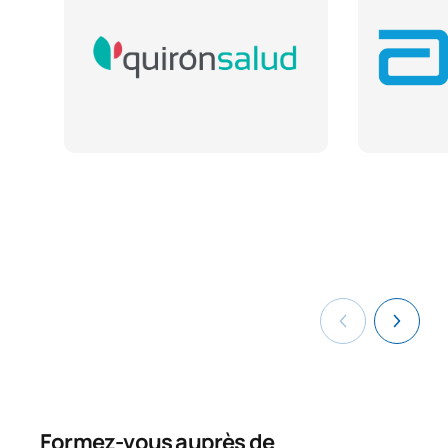
Code
Matières
Caractère*
ECTS
S0231001
Bromatologie
OB
6
S0231002
Endocrinologie appliquée
OB
6
S0231003
Pharmacologie appliquée
OB
6
Microbiologie et
S0231004
OB
6
parasitologie
TOTAL:
24
DEUXIÈME PÉRIODE DE QUATRE MOIS
Formez-vous auprès de