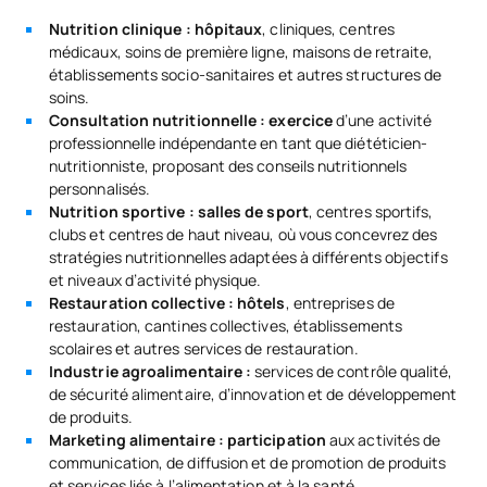
S0431003
Éducation nutritionnelle
OB
6
Nutrition clinique : hôpitaux
, cliniques, centres
médicaux, soins de première ligne, maisons de retraite,
établissements socio-sanitaires et autres structures de
TOTAL:
24
soins.
Consultation nutritionnelle : exercice
d’une activité
professionnelle indépendante en tant que diététicien-
DEUXIÈME PÉRIODE DE QUATRE MOIS
nutritionniste, proposant des conseils nutritionnels
personnalisés.
Nutrition sportive : salles de sport
, centres sportifs,
Code
Matières
Caractère*
ECTS
clubs et centres de haut niveau, où vous concevrez des
stratégies nutritionnelles adaptées à différents objectifs
S0431004
Stages en entreprise
OB
24
et niveaux d’activité physique.
Restauration collective : hôtels
, entreprises de
restauration, cantines collectives, établissements
S0431005
Mémoire de fin d'études
OB
6
scolaires et autres services de restauration.
Industrie agroalimentaire :
services de contrôle qualité,
de sécurité alimentaire, d’innovation et de développement
TOTAL:
30
de produits.
Marketing alimentaire : participation
aux activités de
communication, de diffusion et de promotion de produits
COURS À OPTION
et services liés à l’alimentation et à la santé.