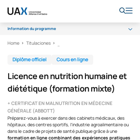
Information du programme
Home
Titulaciones
Pourquoi choisir l'UAX ?
Programme
Diplôme officiel
Cours en ligne
Corps enseignant
Licence en nutrition humaine et
Installations
diététique (formation mixte)
Débouchés professionnels
Bourses et aides financières
+ CERTIFICAT EN MALNUTRITION EN MÉDECINE
GÉNÉRALE (ABBOTT)
Qualité
Préparez-vous à exercer dans des cabinets médicaux, des
hôpitaux, des centres sportifs, l'industrie agroalimentaire ou
dans le cadre de projets de santé publique grâce à une
formation en ligne combinant des expériences pratiques