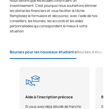
Nous savons que les études constituent un
investissement. C'est pourquoi nous souhaitons éliminer
S0431032
Stage en entreprise II
OP
6
les obstacles financiers et vous faciliter la tâche.
Remplissez le formulaire et découvrez, avec l'aide de nos
conseillers, les bourses, les accords et les aides
Techniques de recherche
personnalisées qui correspondent le mieux à votre
S0431033
et de développement en
OP
6
situation.
nutrition
TOTAL:
24
Bourses pour les nouveaux étudiants
Bourses d'études 
DEUXIÈME PÉRIODE DE QUATRE MOIS
Code
Matières
Caractère*
ECTS
S0331030
Aliments fonctionnels
OP
6
Aide à l'inscription précoce
Bour
S0331031
Nutrigénomique
OP
6
Si vous avez déjà décidé de franchir
Si vo