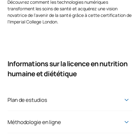
Découvrez comment les technologies numériques
transforment les soins de santé et acquérez une vision
novatrice de l'avenir de la santé grâce à cette certification de
l'Imperial College London.
Informations sur la licence en nutrition
humaine et diététique
Plan de estudios
Aprenderás a ser capaz de desarrollar el máximo potencial
con un punto de visto global e integral inherente a tu
especialidad, y estarás cualificado para perfeccionar una
Méthodologie en ligne
práctica basada en la evidencia.
La raison principale pour laquelle il y a des étudiants comme
vous à l'UAX est la possibilité de rendre compatible votre vie
Diplôme en nutrition humaine et diététique