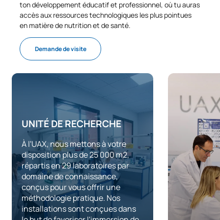
ton développement éducatif et professionnel, où tu auras
accès aux ressources technologiques les plus pointues
Code
Matières
Caractère*
ECTS
en matière de nutrition et de santé.
Législation et déontologie
Demande de visite
S0331005
OB
6
alimentaire
S0331006
Nutrition clinique
OB
6
S0331007
Nutrition et sport
OB
6
UNITÉ DE RECHERCHE
TOTAL:
18
À l'UAX, nous mettons à votre
disposition plus de 25 000 m2,
répartis en 29 laboratoires par
COURS À OPTION
domaine de connaissance,
conçus pour vous offrir une
méthodologie pratique. Nos
Code
Matières
Caractère*
ECTS
installations sont conçues dans
le but de favoriser l'immersion de