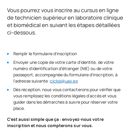
des secteurs productifs
Vous pourrez vous inscrire au cursus en ligne
de technicien supérieur en laboratoire clinique
La durabilité appliquée au
D0230514
OB
3
et biomédical en suivant les étapes détaillées
système de production
ci-dessous.
Projet intermodulaire de
D0230516
laboratoire clinique et
OB
5
Remplir le formulaire d'inscription
biomédical
Envoyer une copie de votre carte d'identité, de votre
numéro d'identification d'étranger (NIE) ou de votre
D0230517
FFE2
OB
0
passeport, accompagnée du formulaire d'inscription, à
l'adresse suivante :
ciclos@uax.es
Dès réception, nous vous contacterons pour vérifier que
TOTAL:
60
vous remplissez les conditions légales d'accès et vous
guider dans les démarches à suivre pour réserver votre
place.
COURS À OPTION
C'est aussi simple que ça : envoyez-nous votre
inscription et nous compterons sur vous.
Code
Matières
Caractère*
ECTS