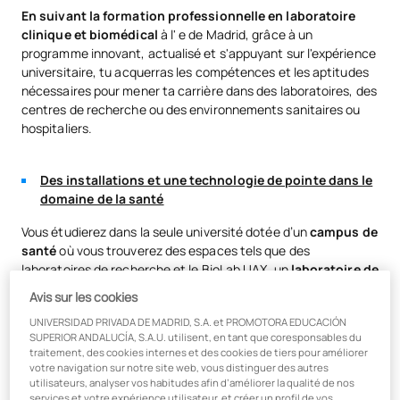
En suivant la formation professionnelle en laboratoire
clinique et biomédical
à l'
e de Madrid, grâce à un
programme innovant, actualisé et s'appuyant sur l'expérience
universitaire, tu acquerras les compétences et les aptitudes
nécessaires pour mener ta carrière dans des laboratoires, des
centres de recherche ou des environnements sanitaires ou
hospitaliers.
Des installations et une technologie de pointe dans le
domaine de la santé
Vous étudierez dans la seule université dotée d’un
campus de
santé
où vous trouverez des espaces tels que des
laboratoires de recherche et le BioLab UAX, un
laboratoire de
dernière génération
équipé d’
une technologie de pointe
Avis sur les cookies
et doté des équipements que l’on retrouve dans un laboratoire
UNIVERSIDAD PRIVADA DE MADRID, S.A. et PROMOTORA EDUCACIÓN
professionnel.
SUPERIOR ANDALUCÍA, S.A.U. utilisent, en tant que coresponsables du
traitement, des cookies internes et des cookies de tiers pour améliorer
Vous aurez accès au nouveau
simulateur de laboratoire
de
votre navigation sur notre site web, vous distinguer des autres
pointe
Labster
et travaillerez avec celui-ci
.
utilisateurs, analyser vos habitudes afin d’améliorer la qualité de nos
services et votre expérience utilisateur, et créer un profil de vos