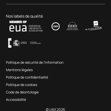
Centre dentaire
Affaires et technologie
Doctorats
Portail de l'emploi
Hôpital clinique vétérinaire
Sciences de l'éducation
Nos labels de qualité
Contact
Fab Lab UAX
Musique et arts du spectacle
Conditions générales d'utilisation
UAX Digital Garage
Système interne d'assurance qualité
Salles de musique
Foire aux questions
Politique de sécurité de l'information
Plan du site
Mentions légales
Politique de confidentialité
Politique de cookies
Code de déontologie
Accessibilité
© UAX 2026