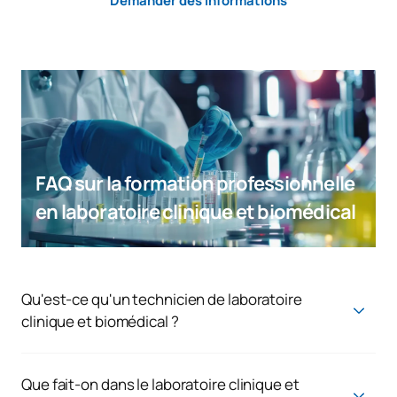
Demander des informations
FAQ sur la formation professionnelle
en laboratoire clinique et biomédical
Qu'est-ce qu'un technicien de laboratoire
clinique et biomédical ?
Le technicien de laboratoire clinique et biomédical est un
professionnel de la santé spécialisé dans l'analyse
d'échantillons biologiques à des fins de diagnostic, de
Que fait-on dans le laboratoire clinique et