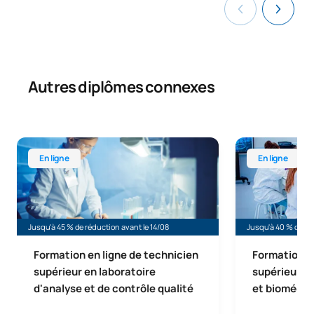
Autres diplômes connexes
Formation en ligne de technicien supérieur en laboratoire 
Formation en li
En ligne
En ligne
Jusqu'à 45 % de réduction avant le 14/08
Jusqu'à 40 % de réd
Formation en ligne de technicien
Formation e
supérieur en laboratoire
supérieur en
d'analyse et de contrôle qualité
et biomédic