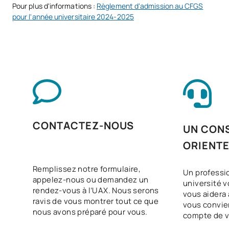
Pour plus d'informations :
Règlement d'admission au CFGS
pour l'année universitaire 2024-2025
N/A
Cours optionnel
OP
1
TOTAL:
1
Liste des cours optionnels
SUJETS ANNUELS
CONTACTEZ-NOUS
UN CONS
Code
Matières
Caractère*
ECTS
ORIENT
Extension du parcours
D0130505
personnalisé vers
OP
0
Remplissez notre formulaire,
Un professi
appelez-nous ou demandez un
l'employabilité I
université v
rendez-vous à l’UAX. Nous serons
vous aidera à
ravis de vous montrer tout ce que
vous convie
Laboratoire de police
nous avons préparé pour vous.
compte de v
D0230515
OP
5
scientifique