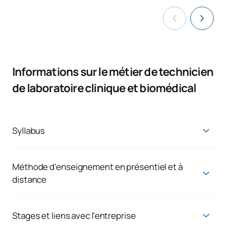
Informations sur le métier de technicien
de laboratoire clinique et biomédical
Syllabus
TECHNICIEN DE LABORATOIRE CLINIQUE ET
BIOMÉDICAL
Méthode d'enseignement en présentiel et à
Premier cours
distance
Formation en alternance en présentiel :
SUJETS ANNUELS
Conformément à la loi organique 3/2022, à partir de l'année
Stages et liens avec l'entreprise
scolaire 2024-2025, plusieurs changements importants
Code
Matières
Caractère*
ECTS
Dans le cadre de la formation professionnelle en présentiel en