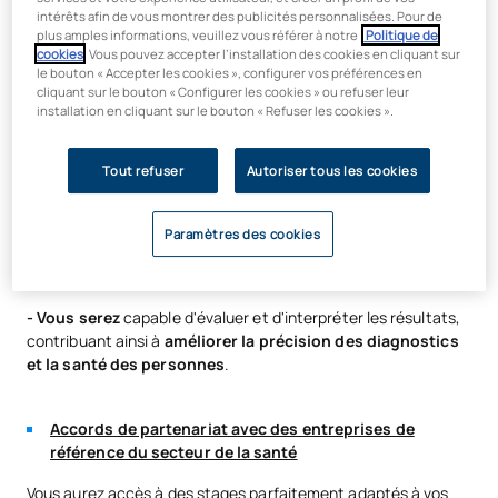
intérêts afin de vous montrer des publicités personnalisées. Pour de
Une méthodologie pratique et innovante
plus amples informations, veuillez vous référer à notre
Politique de
cookies
. Vous pouvez accepter l’installation des cookies en cliquant sur
le bouton « Accepter les cookies », configurer vos préférences en
Une formation à 70 % pratique, avec un programme
cliquant sur le bouton « Configurer les cookies » ou refuser leur
d’études actualisé, conçu par des experts de la santé,
installation en cliquant sur le bouton « Refuser les cookies ».
dispensé par des professeurs d’université et en lien avec
le monde de l’entreprise.
Tout refuser
Autoriser tous les cookies
- Vous apprendrez à réaliser
des analyses d’échantillons
biologiques
, en suivant les protocoles de travail normalisés.
Paramètres des cookies
- Vous réaliserez
des analyses biochimiques,
microbiologiques, immunologiques et génétiques.
- Vous serez
capable d'évaluer et d'interpréter les résultats,
contribuant ainsi à
améliorer la précision des diagnostics
et la santé des personnes
.
Accords de partenariat avec des entreprises de
référence du secteur de la santé
Vous aurez accès à des stages parfaitement adaptés à vos