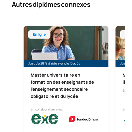
Autres diplômes connexes
Master universitaire en formation des enseignants 
Master 
En ligne
En l
Jusqu'à 28 % d'aide avant le 15 août
Jusqu'à 
Master universitaire en
Mast
formation des enseignants de
lign
l'enseignement secondaire
En lig
obligatoire et du lycée
En collaboration avec:
En col