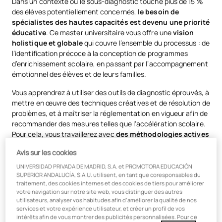
Dans un contexte où le sous-diagnostic touche plus de 15 %
des élèves potentiellement concernés,
le besoin de
spécialistes des hautes capacités est devenu une priorité
éducative
. Ce master universitaire vous offre une
vision
holistique et globale
qui couvre l’ensemble du processus : de
l’identification précoce à la conception de programmes
d’enrichissement scolaire, en passant par l’accompagnement
émotionnel des élèves et de leurs familles.
Vous apprendrez à utiliser des outils de diagnostic éprouvés, à
mettre en œuvre des techniques créatives et de résolution de
problèmes, et à maîtriser la réglementation en vigueur afin de
recommander des mesures telles que l'accélération scolaire.
Pour cela, vous travaillerez avec
des méthodologies actives
de pointe, spécialement conçues pour les élèves surdoués :
Avis sur les cookies
Classe inversée (Flipped Classroom) :
l’élève étudie les
UNIVERSIDAD PRIVADA DE MADRID, S.A. et PROMOTORA EDUCACIÓN
contenus chez lui à son rythme, et le temps passé en
SUPERIOR ANDALUCÍA, S.A.U. utilisent, en tant que coresponsables du
classe est consacré à répondre aux questions, à
traitement, des cookies internes et des cookies de tiers pour améliorer
votre navigation sur notre site web, vous distinguer des autres
approfondir les connaissances et à relever des défis.
utilisateurs, analyser vos habitudes afin d’améliorer la qualité de nos
Apprentissage par la maîtrise (Mastery Learning) :
services et votre expérience utilisateur, et créer un profil de vos
intérêts afin de vous montrer des publicités personnalisées. Pour de
l’élève ne passe pas à la suite tant qu’il n’a pas démontré