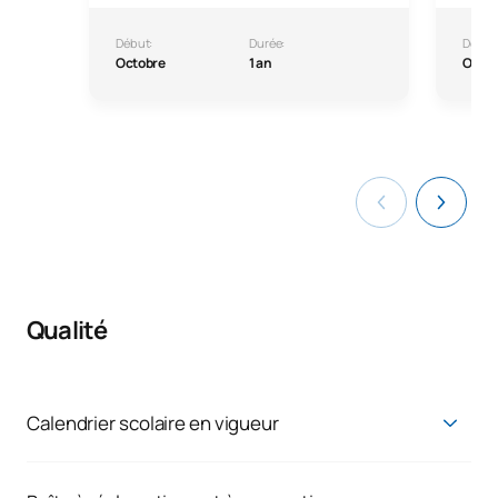
Début:
Durée:
Début
Octobre
1 an
Octo
Qualité
Calendrier scolaire en vigueur
Calendrier scolaire en vigueur