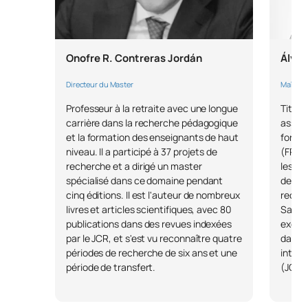
SM151009
Mémoire de master
OB
6
TOTAL:
30
Onofre R. Contreras Jordán
Álvar
Directeur du Master
Maître 
*Caractère : FB : Formation Basique, Ob : Obligatoire, Op :
Optionnel
Professeur à la retraite avec une longue
Titula
carrière dans la recherche pédagogique
assist
et la formation des enseignants de haut
format
niveau. Il a participé à 37 projets de
(FPU) 
recherche et a dirigé un master
les sé
spécialisé dans ce domaine pendant
de l'é
cinq éditions. Il est l'auteur de nombreux
reche
livres et articles scientifiques, avec 80
Salas"
publications dans des revues indexées
except
par le JCR, et s'est vu reconnaître quatre
dans d
périodes de recherche de six ans et une
intern
période de transfert.
(JCR/S