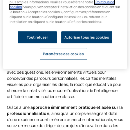
plus amples informations, veuillez vous référer à notre
Politique de
qu’il a réellement compris le sujet (par exemple, avec un
cookies
. Vous pouvez accepter l’installation des cookies en cliquant sur
taux de réussite de 90 %), ce qui permet de condenser les
le bouton « Accepter les cookies », configurer vos préférences en
contenus et d’accélérer l’apprentissage.
cliquant sur le bouton « Configurer les cookies » ou refuser leur
installation en cliquant sur le bouton « Refuser les cookies ».
Apprentissage en équipe (Team-Based Learning) :
les
élèves travaillent en équipe pour résoudre des problèmes
complexes, ce qui permet à l’élève surdoué de diriger, de
Tout refuser
Autoriser tous les cookies
débattre et d’enseigner à ses camarades.
Vous découvrirez également
des outils technologiques clés
Paramètres des cookies
qui vous aideront à personnaliser l’enseignement de manière
simple et pratique : la vidéo interactive pour créer des leçons
avec des questions, les environnements virtuels pour
concevoir des parcours personnalisés, les cartes mentales
visuelles pour organiser les idées, la robotique éducative pour
stimuler la créativité, ou encore l’utilisation de l’intelligence
artificielle comme soutien en classe.
Grâce à une
approche éminemment pratique et axée sur la
professionnalisation
, ainsi qu’à un corps enseignant doté
d’une expérience confirmée en recherche internationale, vous
serez en mesure de diriger des projets d’innovation dans les