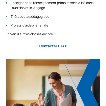
pédagogiques avancées
Enseignant de l'enseignement primaire spécialisé dans
S0350736
OP
6
pour l'enseignement de
l'audition et le langage.
l'anglais
Thérapeute pédagogique
Projets d'aide à la famille
Le travail au sein d'équipes
pluridisciplinaires pour
Et bien d'autres choses encore !
S0350737
OP
6
l'enseignement des
langues étrangères
Contacter l’UAX
Compétences
pédagogiques avancées
S0350739
OP
6
dans des environnements
technologiques
Je travaille au sein
d'équipes
S0350740
pluridisciplinaires utilisant
OP
6
des technologies