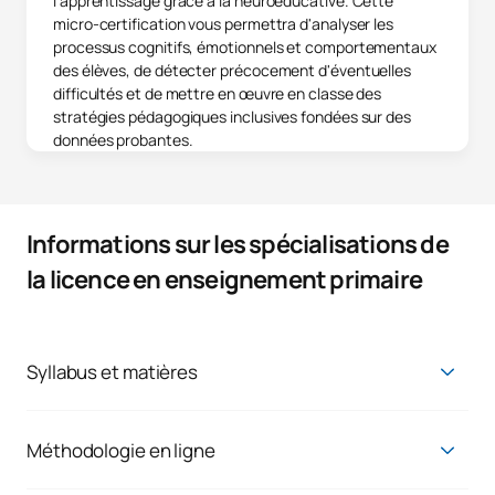
l'apprentissage grâce à la neuroéducative. Cette
micro-certification vous permettra d'analyser les
processus cognitifs, émotionnels et comportementaux
des élèves, de détecter précocement d'éventuelles
difficultés et de mettre en œuvre en classe des
stratégies pédagogiques inclusives fondées sur des
données probantes.
Informations sur les spécialisations de
la licence en enseignement primaire
Syllabus et matières
Mention en éducation physique (48 ECTS)
Vous acquerrez les compétences nécessaires pour devenir
professeur d'éducation physique. Vous apprendrez à travailler
Méthodologie en ligne
sur l'inclusion des personnes ayant des besoins éducatifs
La raison principale pour laquelle il y a des étudiants comme
dans l'activité physique, ainsi qu'à découvrir une grande