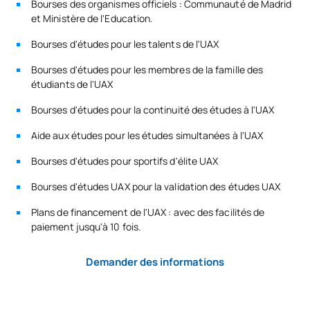
Bourses des organismes officiels : Communauté de Madrid
d'enseignement, de politiques éducatives, de théorie et
COURS À OPTION
et Ministère de l'Education.
d'histoire de l'éducation, de compétences d'enseignement
numérique et d'environnements hybrides.
Code
Matières
Caractère*
ECTS
Bourses d'études pour les talents de l'UAX
Bourses d'études pour les membres de la famille des
N/A
Cours optionnel
OP
48
étudiants de l'UAX
Bourses d'études pour la continuité des études à l'UAX
TOTAL:
48
Aide aux études pour les études simultanées à l'UAX
Bourses d'études pour sportifs d'élite UAX
Liste des cours optionnels
Bourses d'études UAX pour la validation des études UAX
PREMIÈRE PÉRIODE DE QUATRE MOIS
Plans de financement de l'UAX : avec des facilités de
paiement jusqu'à 10 fois.
Code
Matières
Caractère*
ECTS
Demander des informations
Compétences
pédagogiques avancées
S0350730
OP
6
pour les professeurs