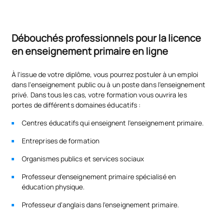
d'éducation physique
Le travail au sein d'équipes
Débouchés professionnels pour la licence
S0350731
pluridisciplinaires en
OP
6
en enseignement primaire en ligne
éducation physique
À l'issue de votre diplôme, vous pourrez postuler à un emploi
Compétences
dans l'enseignement public ou à un poste dans l'enseignement
privé. Dans tous les cas, votre formation vous ouvrira les
pédagogiques avancées
S0350733
OP
6
portes de différents domaines éducatifs :
pour la prise en charge de
la diversité
Centres éducatifs qui enseignent l'enseignement primaire.
Entreprises de formation
Travail au sein d'équipes
pluridisciplinaires pour les
Organismes publics et services sociaux
S0350734
OP
6
enseignants en pédagogie
Professeur d'enseignement primaire spécialisé en
thérapeutique
éducation physique.
Professeur d'anglais dans l'enseignement primaire.
Compétences