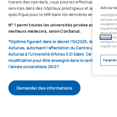
travers des cas réels, vous pourrez effectuer vos rotatio
Avis sur l
services dans des hôpitaux prestigieux et accéder à un 
spécifique pour le MIR dans les dernières années de vot
UNIVERSIDA
tant que co
navigation s
N° 1 parmi toutes les universités privées espagne où s
la qualité d
meilleurs médecins, selon ConSalud.
des publicit
cookies
. Vo
*Diplôme figurant dans le décret 110/2025, du 14 octobre, 
configurer v
cliquant sur
Asturies, autorisant l'affectation du Centre universitaire 
Asturias à l'Université Alfonso X El Sabio. Ce diplôme est 
modification pour être enseigné dans le centre affilié su
Paramètr
l'année universitaire 26/27.
Demander des informations