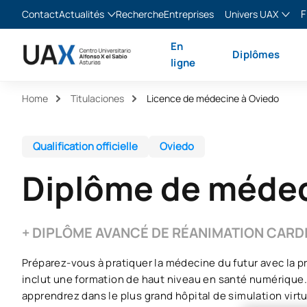
F
Contact
Actualités
Recherche
Entreprises
Univers UAX
Blog
The Valley
Franç
En
Diplômes
Actualités
XTART
Englis
ligne
MIR Asturias
Españ
Home
Titulaciones
Licence de médecine à Oviedo
Italia
Qualification officielle
Oviedo
Diplôme de médec
+ DIPLÔME AVANCÉ DE RÉANIMATION CAR
Préparez-vous à pratiquer la médecine du futur avec la p
inclut une formation de haut niveau en santé numérique.
apprendrez dans le plus grand hôpital de simulation virtu