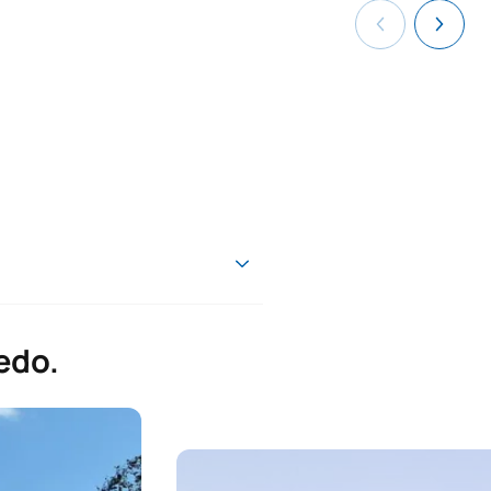
edo.
aractère*
ECTS