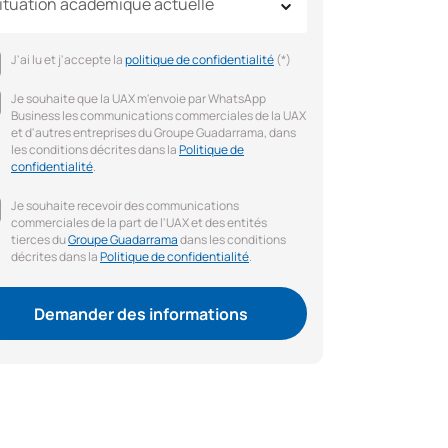
ituation académique actuelle
J'ai lu et j'accepte la
politique de confidentialité
(*)
Je souhaite que la UAX m'envoie par WhatsApp
Business les communications commerciales de la UAX
et d'autres entreprises du Groupe Guadarrama, dans
les conditions décrites dans la
Politique de
confidentialité
.
Je souhaite recevoir des communications
commerciales de la part de l'UAX et des entités
tierces du
Groupe Guadarrama
dans les conditions
décrites dans la
Politique de confidentialité
.
Demander des informations