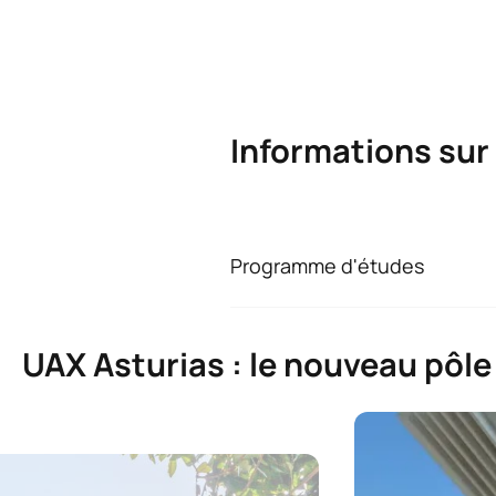
Informations sur
Programme d'études
Licence en médecin
Premier cours
UAX Asturias : le nouveau pôle
MATIÈRES ANNUELLES
Code
Matières