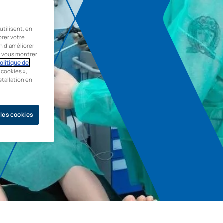
tilisent, en
orer votre
in d’améliorer
de vous montrer
olitique de
 cookies »,
stallation en
 les cookies