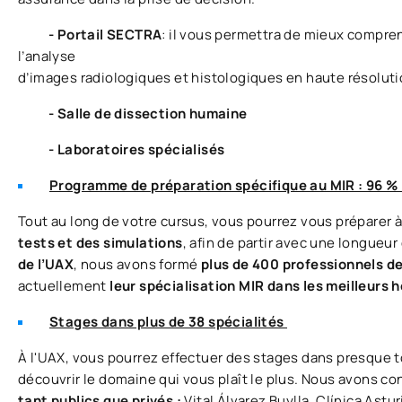
- Portail SECTRA
: il vous permettra de mieux comprend
l’analyse
d’images radiologiques et histologiques en haute résoluti
- Salle de dissection humaine
- Laboratoires spécialisés
Programme de préparation spécifique au MIR : 96 % 
Tout au long de votre cursus, vous pourrez vous préparer à
tests et des simulations
, afin de partir avec une longueu
de l’UAX
, nous avons formé
plus de 400 professionnels d
actuellement
leur spécialisation MIR dans les meilleurs
Stages dans plus de 38 spécialités
À l'UAX, vous pourrez effectuer des stages dans presque to
découvrir le domaine qui vous plaît le plus. Nous avons c
tant publics que privés :
Vital Álvarez Buylla, Clínica Astu