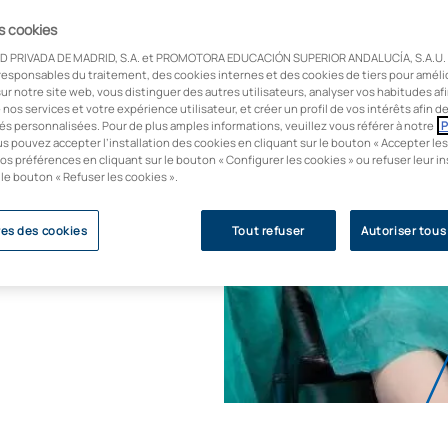
ns dans plus de 38
es cookies
plan de formation
re diplôme.
D PRIVADA DE MADRID, S.A. et PROMOTORA EDUCACIÓN SUPERIOR ANDALUCÍA, S.A.U. u
responsables du traitement, des cookies internes et des cookies de tiers pour améli
ur notre site web, vous distinguer des autres utilisateurs, analyser vos habitudes af
ont formés les
e nos services et votre expérience utilisateur, et créer un profil de vos intérêts afin 
és personnalisées. Pour de plus amples informations, veuillez vous référer à notre
P
us pouvez accepter l’installation des cookies en cliquant sur le bouton « Accepter les
de la Principauté des
os préférences en cliquant sur le bouton « Configurer les cookies » ou refuser leur in
 le bouton « Refuser les cookies ».
Alfonso X El Sabio
en cours de
smentionné au cours de
es des cookies
Tout refuser
Autoriser tous