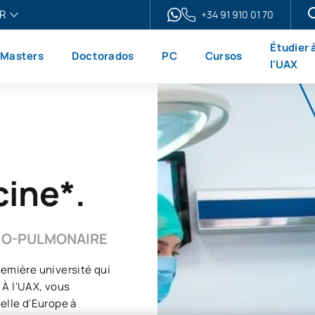
R
+34 91 910 01 70
ais
Étudier 
Masters
Doctorados
PC
Cursos
h
l'UAX
ol
no
ine*.
DIO-PULMONAIRE
remière université qui
 À l'UAX, vous
elle d'Europe à