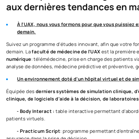
aux dernières tendances en ma
À l'UAX, nous vous formons pour que vous puissiez e
demain.
Suivez un programme d'études innovant, afin que votre fo
demain. La
faculté de médecine de l’UAX
est la première 
numérique
: télémédecine, prise en charge des patients vi
analyse de données, médecine prédictive et préventive, ge
Un environnement doté d’un hôpital virtuel et de si
Équipée des
derniers systèmes de simulation clinique, d
clinique, de logiciels d’aide à la décision, de laboratoire
- Body Interact :
table interactive permettant d’abord
patients virtuels.
- Practicum Script
: programme permettant d’entraîne
assurance dans la prise de décision.