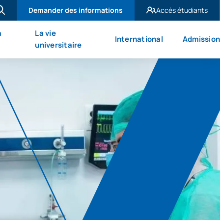
Demander des informations
Accès étudiants
UAX Madrid
à
La vie
International
Admission
UAX Mare Nostrum
universitaire