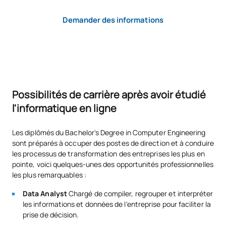
Demander des informations
DEUXIÈME PÉRIODE DE QUATRE MOIS
Code
Matières
Caractère*
ECTS
S0241407
Bases de données
OB
6
Possibilités de carrière après avoir étudié
l'informatique en ligne
S0241408
Statistiques
FB
6
Les diplômés du Bachelor's Degree in Computer Engineering
sont préparés à occuper des postes de direction et à conduire
S0241409
Réseaux
OB
6
les processus de transformation des entreprises les plus en
pointe, voici quelques-unes des opportunités professionnelles
Techniques de
les plus remarquables :
S0241410
OB
6
programmation
Data Analyst
Chargé de compiler, regrouper et interpréter
les informations et données de l'entreprise pour faciliter la
TOTAL:
24
prise de décision.