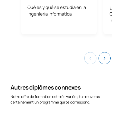
S0441406
Gestion des technologies
OB
3
Qué es y qué se estudia en la
¿Qué
ingeniería informática
Grad
Inf
S0441407
Mémoire de fin d'études
OB
15
TOTAL:
24
COURS À OPTION
Code
Matières
Caractère*
ECTS
N/A
Cours optionnel
OP
12
Autres diplômes connexes
TOTAL:
12
Notre offre de formation est très variée ; tu trouveras
certainement un programme qui te correspond.
Liste des cours optionnels