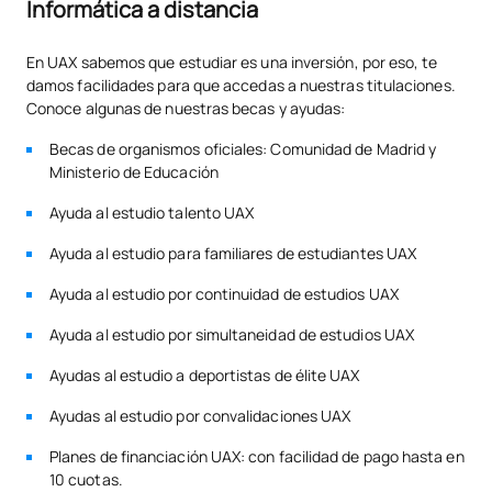
TOTAL:
12
Informática a distancia
Commencer la procédure d'admission
En UAX sabemos que estudiar es una inversión, por eso, te
PREMIÈRE PÉRIODE DE QUATRE MOIS
damos facilidades para que accedas a nuestras titulaciones.
Conoce algunas de nuestras becas y ayudas:
Code
Matières
Caractère*
ECTS
Becas de organismos oficiales: Comunidad de Madrid y
Ministerio de Educación
Développement orienté
S0241403
OB
6
Ayuda al estudio talento UAX
objet
Ayuda al estudio para familiares de estudiantes UAX
S0241404
Économie d'entreprise
FB
6
Ayuda al estudio por continuidad de estudios UAX
Ayuda al estudio por simultaneidad de estudios UAX
Architecture des
S0241405
OB
6
ordinateurs
Ayudas al estudio a deportistas de élite UAX
Ayudas al estudio por convalidaciones UAX
S0241406
Systèmes d'exploitation
OB
6
Planes de financiación UAX: con facilidad de pago hasta en
10 cuotas.
TOTAL:
24