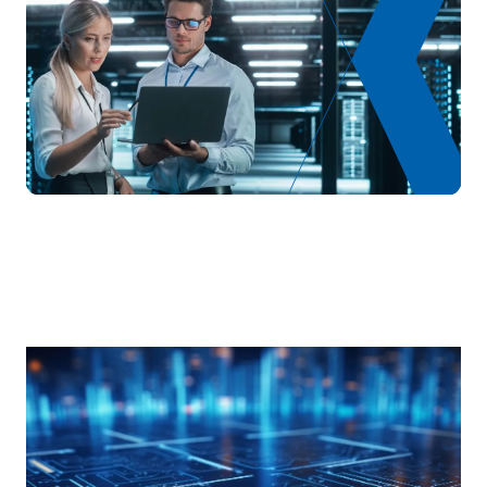
Systèmes d'exploitation
S0341405
OB
6
avancés
TOTAL:
30
DEUXIÈME PÉRIODE DE QUATRE MOIS
Code
Matières
Caractère*
ECTS
S0341406
Administration des réseaux
OB
6
S0341407
Architecture informatique
OB
6
S0341408
Intelligence artificielle
OB
6