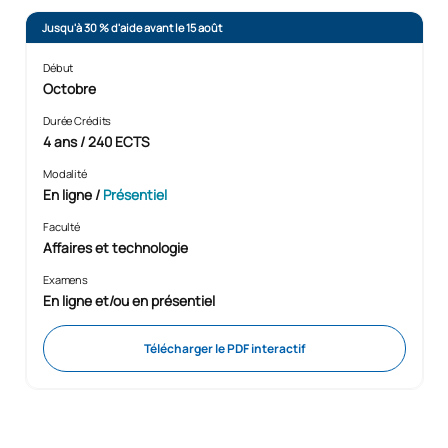
Jusqu'à 30 % d'aide avant le 15 août
Début
Octobre
Durée Crédits
4 ans / 240 ECTS
Modalité
En ligne
/
Présentiel
Faculté
Affaires et technologie
Examens
En ligne et/ou en présentiel
Télécharger le PDF interactif