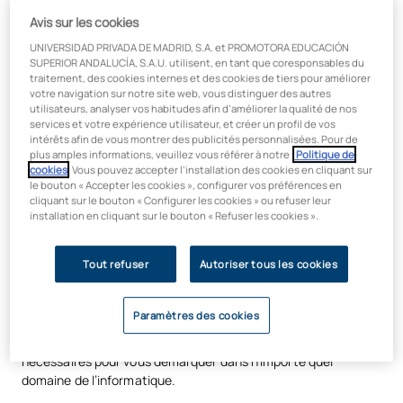
Certifications officielles et
Avis sur les cookies
formation aux compétences clés
UNIVERSIDAD PRIVADA DE MADRID, S.A. et PROMOTORA EDUCACIÓN
SUPERIOR ANDALUCÍA, S.A.U. utilisent, en tant que coresponsables du
Obtenez
des certifications professionnelles
en conception
traitement, des cookies internes et des cookies de tiers pour améliorer
votre navigation sur notre site web, vous distinguer des autres
UX/UI, en intelligence artificielle et en compétences
utilisateurs, analyser vos habitudes afin d’améliorer la qualité de nos
relationnelles telles que le storytelling et le leadership éthique
services et votre expérience utilisateur, et créer un profil de vos
grâce à l’UAX Digital Garage et à la Skill School. Maîtrisez les
intérêts afin de vous montrer des publicités personnalisées. Pour de
langages de programmation et les outils cloud les plus utilisés
plus amples informations, veuillez vous référer à notre
Politique de
cookies
. Vous pouvez accepter l’installation des cookies en cliquant sur
dans le secteur, afin de vous préparer à diriger des processus
le bouton « Accepter les cookies », configurer vos préférences en
de transformation numérique au sein de n’importe quelle
cliquant sur le bouton « Configurer les cookies » ou refuser leur
organisation. Le tout avec la flexibilité d’une formation 100 %
installation en cliquant sur le bouton « Refuser les cookies ».
en ligne.
Tout refuser
Autoriser tous les cookies
Qu’allez-vous apprendre ?
Paramètres des cookies
Vous acquerrez les compétences techniques et transversales
nécessaires pour vous démarquer dans n’importe quel
domaine de l’informatique.