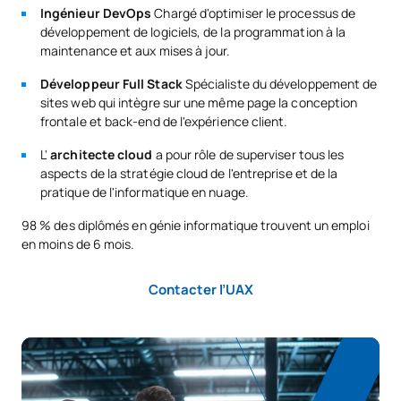
Ingénieur DevOps
Chargé d'optimiser le processus de
développement de logiciels, de la programmation à la
Troisième année
maintenance et aux mises à jour.
PREMIÈRE PÉRIODE DE QUATRE MOIS
Développeur Full Stack
Spécialiste du développement de
sites web qui intègre sur une même page la conception
frontale et back-end de l'expérience client.
Code
Matières
Caractère*
ECTS
L'
architecte cloud
a pour rôle de superviser tous les
Administration des
aspects de la stratégie cloud de l'entreprise et de la
S0341401
OB
6
pratique de l'informatique en nuage.
systèmes
98 % des diplômés en génie informatique trouvent un emploi
S0341402
Ingénierie logicielle
OB
6
en moins de 6 mois.
Contacter l’UAX
Programmation
S0341403
OB
6
concurrente
Programmation pilotée par
S0341404
OB
6
les événements