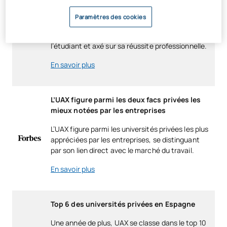
selon le classement CYD, se distinguant par des
indicateurs clés de performance académique.
Paramètres des cookies
Cette reconnaissance reflète son engagement
en faveur de l’excellence et un modèle centré sur
l’étudiant et axé sur sa réussite professionnelle.
En savoir plus
L’UAX figure parmi les deux facs privées les
mieux notées par les entreprises
L’UAX figure parmi les universités privées les plus
appréciées par les entreprises, se distinguant
par son lien direct avec le marché du travail.
En savoir plus
Top 6 des universités privées en Espagne
Une année de plus, UAX se classe dans le top 10