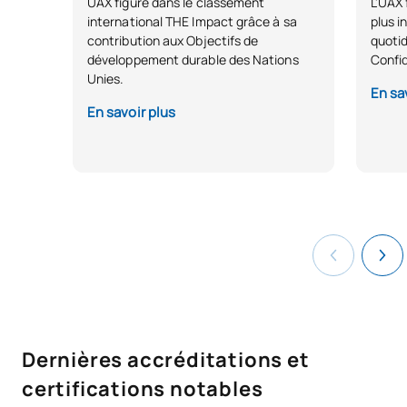
UAX figure dans le classement
L'UAX 
international THE Impact grâce à sa
plus i
contribution aux Objectifs de
quotid
développement durable des Nations
Confid
Unies.
En sa
En savoir plus
Dernières accréditations et
certifications notables