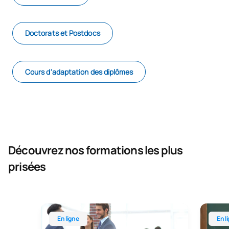
Doctorats et Postdocs
Cours d'adaptation des diplômes
Découvrez nos formations les plus
prisées
Master universitaire en ligne en direction et gest
Master 
En ligne
En l