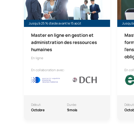
Jusqu'à 25 % d'aide avant le 15 août
Jusqu'à 
Master en ligne en gestion et
Mast
administration des ressources
form
humaines
l'en
obli
En ligne
En collaboration avec:
En col
Début:
Durée:
Début
Octobre
9 mois
Octo