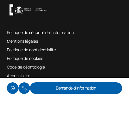
UAX Digital Garage
Système interne d'assurance qualité
Salles de musique
Foire aux questions
Politique de sécurité de l'information
Plan du site
Mentions légales
Politique de confidentialité
Politique de cookies
Code de déontologie
Accessibilité
© UAX 2026
Demande d'information
Nous vous appelons