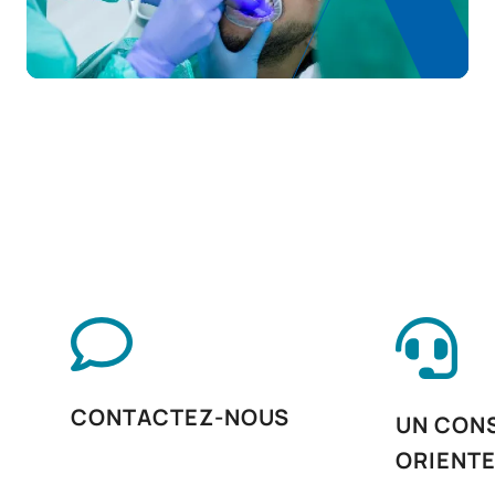
M230509
Clinique intégrée III
OB
18
M230510
Stages en entreprise
OB
3
M230511
Mémoire de master
OB
9
TOTAL:
30
*Caractère : FB : Formation Basique, Ob : Obligatoire, Op :
Optionnel
CONTACTEZ-NOUS
UN CONS
ORIENT