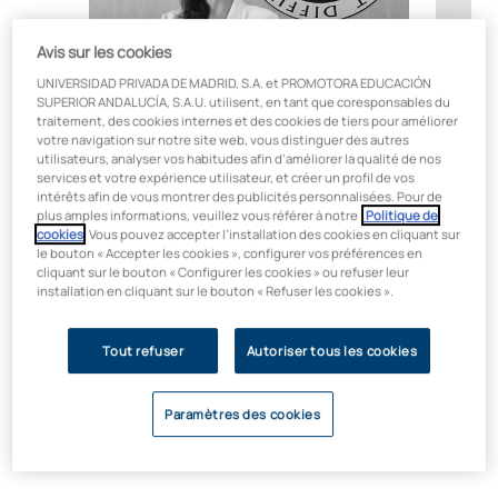
Avis sur les cookies
UNIVERSIDAD PRIVADA DE MADRID, S.A. et PROMOTORA EDUCACIÓN
SUPERIOR ANDALUCÍA, S.A.U. utilisent, en tant que coresponsables du
traitement, des cookies internes et des cookies de tiers pour améliorer
Dra. Diana De Cleene
Dr. P
votre navigation sur notre site web, vous distinguer des autres
utilisateurs, analyser vos habitudes afin d’améliorer la qualité de nos
services et votre expérience utilisateur, et créer un profil de vos
Coordinadora
Coordi
intérêts afin de vous montrer des publicités personnalisées. Pour de
plus amples informations, veuillez vous référer à notre
Politique de
Licenciada en Odontología. Máster en
Diplôm
cookies
. Vous pouvez accepter l’installation des cookies en cliquant sur
Ortodoncia. Máster en Odontología
l'univ
le bouton « Accepter les cookies », configurer vos préférences en
Biológica. Especialista en Medicina
orthod
cliquant sur le bouton « Configurer les cookies » ou refuser leur
Dental del Sueño. Directora Clínica.
pédiat
installation en cliquant sur le bouton « Refuser les cookies ».
Experiencia docente en Grado y
de chi
Posgrado. Autora de publicaciones en
Confé
Tout refuser
Autoriser tous les cookies
congresos. Más de 20 años de
d'orth
experiencia clínica.
dans d
ans d'
Paramètres des cookies