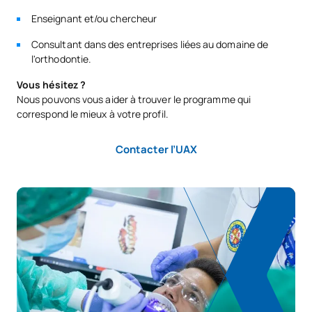
Code
Matières
Caractère*
ECTS
Enseignant et/ou chercheur
Consultant dans des entreprises liées au domaine de
Sciences médicales liées à
M230506
OB
6
l'orthodontie.
l'orthodontie
Vous hésitez ?
Nous pouvons vous aider à trouver le programme qui
M230507
Clinique intégrée II
OB
18
correspond le mieux à votre profil.
Évaluation diagnostique et
Contacter l’UAX
M230508
OB
6
plan de traitement
TOTAL:
30
DEUXIÈME PÉRIODE DE QUATRE MOIS
Code
Matières
Caractère*
ECTS