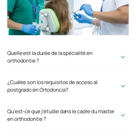
Quelle est la durée de la spécialité en
orthodontie ?
La durée du cours postuniversitaire en orthodontie est de
2
ans et 120 ECTS
.
¿Cuáles son los requisitos de acceso al
postgrado en Ortodoncia?
Para estudiar el Máster en Ortodoncia debes cumplir los
siguientes requisitos:
Qu'est-ce que j'étudie dans le cadre du master
- Graduados/Licenciados en Odontología
en orthodontie ?
Le master en orthodontie vous permettra d'étudier le
En caso de alumnos extracomunitarios:
diagnostic et la planification des malocclusions, l'utilisation