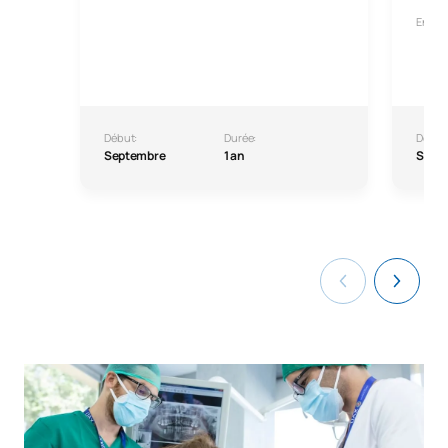
En col
Début:
Durée:
Début
Septembre
1 an
Sept