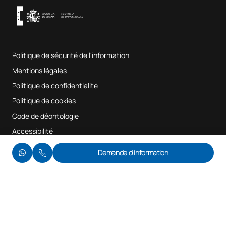
Système interne d'assurance qualité
Salles de musique
Foire aux questions
Politique de sécurité de l'information
Plan du site
Mentions légales
Politique de confidentialité
Politique de cookies
Code de déontologie
Accessibilité
© UAX 2026
Demande d'information
Nous vous appelons