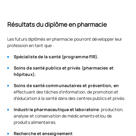
0560107
Mémoire de fin d'études
OB
6
Résultats du diplôme en pharmacie
TOTAL:
30
Les futurs diplômés en pharmacie pourront développer leur
profession en tant que :
COURS À OPTION
Spécialiste de la santé (programme FIR).
Soins de santé publics et privés (pharmacies et
Code
Matières
Caractère*
ECTS
hôpitaux).
Soins de santé communautaires et prévention, en
N/A
Cours optionnel
OP
12
effectuant des tâches d'information, de promotion et
d'éducation à la santé dans des centres publics et privés.
TOTAL:
12
Industrie pharmaceutique et laboratoire
: production,
analyse et conservation de médicaments et/ou de
produits alimentaires.
Liste des cours optionnels
Recherche et enseignement