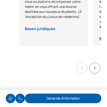
nous souhaitons récompenser votre
le pa
talent en vous offrant une bourse
l'ava
destinée aux nouveaux étudiants.
(À
dire
l'exception du cursus de médecine).
votr
votre
avan
Bases juridiques
Base
Demande d'information
Tu peux étudier la pharmacie à :