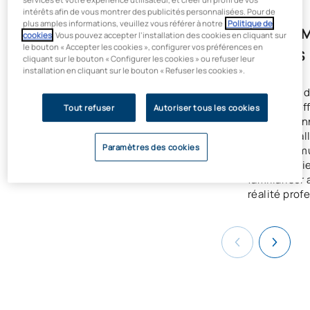
intérêts afin de vous montrer des publicités personnalisées. Pour de
plus amples informations, veuillez vous référer à notre
Politique de
LEADER EN MATIÈRE
RECOMM
cookies
. Vous pouvez accepter l’installation des cookies en cliquant sur
le bouton « Accepter les cookies », configurer vos préférences en
D'EMPLOYABILITÉ
STAGES
cliquant sur le bouton « Configurer les cookies » ou refuser leur
installation en cliquant sur le bouton « Refuser les cookies ».
100 % des diplômés trouvent un
Le nombre d
emploi dès la première année.
que vous ef
Tout refuser
Autoriser tous les cookies
L'université privée qui a le taux de
première an
réussite le plus élevé parmi les
et les instal
Paramètres des cookies
étudiants en pharmacie.
salle de sim
la pharmaci
familiariser
réalité prof