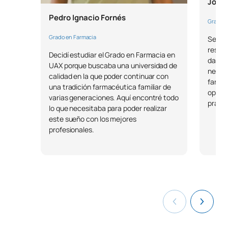
0560102
Pharmacie clinique
OB
3
Joaqu
Pedro Ignacio Fornés
Grado e
0560103
Gestion et planification
OB
3
Grado en Farmacia
Ser p
respon
Decidí estudiar el Grado en Farmacia en
Suivi et gestion des essais
dado q
0560104
OB
3
UAX porque buscaba una universidad de
cliniques
necesa
calidad en la que poder continuar con
farma
una tradición farmacéutica familiar de
optimi
varias generaciones. Aquí encontré todo
Technologie
prácti
0560105
OB
6
lo que necesitaba para poder realizar
pharmaceutique spécialisée
este sueño con los mejores
profesionales.
TOTAL:
18
DEUXIÈME PÉRIODE DE QUATRE MOIS
Code
Matières
Caractère*
ECTS
0560106
Stages encadrés
OB
24