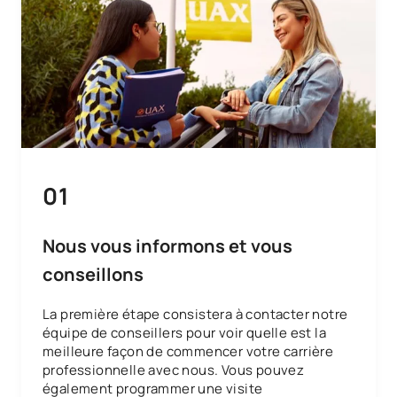
Technologie
0560144
OP
6
pharmaceutique industrielle
Évaluation et normalisation
0560145
OP
6
des processus
TOTAL:
90
01
*Caractère : FB : Formation Basique, Ob : Obligatoire, Op :
Optionnel
Nous vous informons et vous
conseillons
La première étape consistera à contacter notre
équipe de conseillers pour voir quelle est la
meilleure façon de commencer votre carrière
professionnelle avec nous. Vous pouvez
également programmer une visite