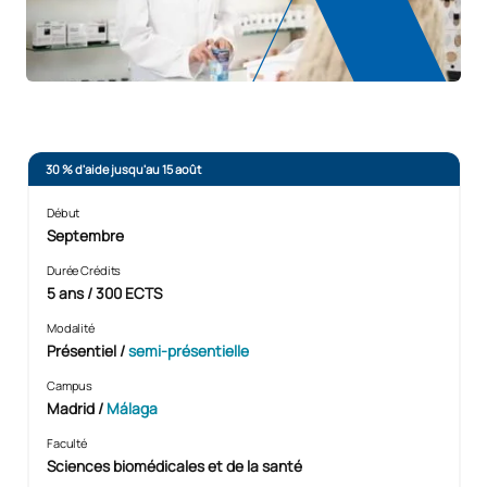
30 % d'aide jusqu'au 15 août
Début
Septembre
Durée Crédits
5 ans / 300 ECTS
Modalité
Présentiel
/
semi-présentielle
Campus
Madrid /
Málaga
Faculté
Sciences biomédicales et de la santé