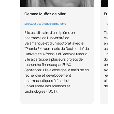
Code
Matières
Caractère*
ECTS
Gemma Muñoz de Mier
Eugen
Directeur des études du diplôme
Profess
Microbiologie et
0460104
OB
6
parasitologie cliniques
Elle est titulaire d'un diplôme en
Titula
pharmacie de l'université de
elle e
Salamanque et d'un doctorat avec le
enseig
0460105
Toxicologie
OB
4
"Premio Extraordinario de Doctorado" de
essais
l'université Alfonso X el Sabio de Madrid.
Chicag
Elle a participé à plusieurs projets de
domain
TOTAL:
10
recherche financés par FUAX-
pharma
Santander. Elle a enseigné la maîtrise en
avec u
recherche et développement
recher
DEUXIÈME PÉRIODE DE QUATRE MOIS
pharmaceutiques à l'Institut
plusie
universitaire des sciences et
des re
Code
Matières
Caractère*
ECTS
technologies (IUCT).
0460106
Législation et déontologie
OB
4