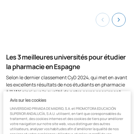
Les 3 meilleures universités pour étudier
la pharmacie en Espagne
Selon le dernier classement CyD 2024, qui met en avant
les excellents résultats de nos étudiants en pharmacie
à l'UAX ainsi que la qualité de notre corps enseignant.
Voici quelques-uns de nos atouts :
Avis sur les cookies
UNIVERSIDAD PRIVADA DE MADRID, S.A. et PROMOTORA EDUCACIÓN
SUPERIOR ANDALUCÍA, S.A.U. utilisent, en tant que coresponsables du
traitement, des cookies internes et des cookies de tiers pour améliorer
votre navigation sur notre site web, vous distinguer des autres
utilisateurs, analyser vos habitudes afin d’améliorer la qualité de nos
services et votre expérience utilisateur, et créer un profil de vos