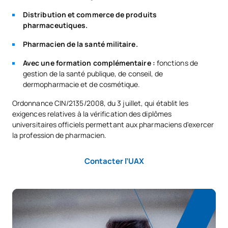
PREMIÈRE PÉRIODE DE QUATRE MOIS
Distribution et commerce de produits
pharmaceutiques.
Code
Matières
Caractère*
ECTS
Pharmacien de la santé militaire.
0560131
Analyses cliniques
OP
6
Avec une formation complémentaire :
fonctions de
gestion de la santé publique, de conseil, de
dermopharmacie et de cosmétique.
0560132
Analyse et contrôle qualité
OP
6
Ordonnance CIN/2135/2008, du 3 juillet, qui établit les
0560133
Biochimie clinique
OP
6
exigences relatives à la vérification des diplômes
universitaires officiels permettant aux pharmaciens d'exercer
la profession de pharmacien.
0560134
Biotechnologie
OP
6
Contacter l’UAX
0560135
Cosmétopharmacie
OP
6
Conception et synthèse de
0560136
OP
6
médicaments