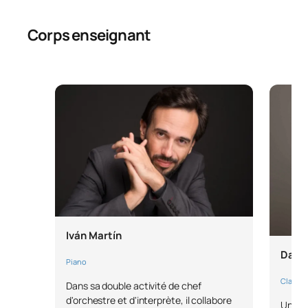
Corps enseignant
Iván Martín
David
Piano
Clarinet
Dans sa double activité de chef
d'orchestre et d'interprète, il collabore
Une so