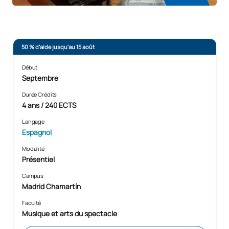
50 % d'aide jusqu'au 15 août
Début
Septembre
Durée Crédits
4 ans / 240 ECTS
Langage
Espagnol
Modalité
Présentiel
Campus
Madrid Chamartín
Faculté
Musique et arts du spectacle