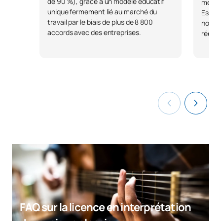
de 90 %), grâce à un modèle éducatif
meille
unique fermement lié au marché du
Espagn
travail par le biais de plus de 8 800
notre 
accords avec des entreprises.
réelle
FAQ sur la licence en interprétation