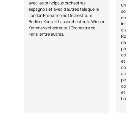
avec les principaux orchestres
une ca
espagnols et avec d'autres tels que le
solist
London Philharmonic Orchestra, le
enseig
Berliner Konzerthausorchester, le Wiener
interp
Kammerorchester ou l'Orchestre de
clarin
Paris, entre autres.
Rotter
dans c
presti
collab
et cr
contem
activi
pédag
conser
et des
haut n