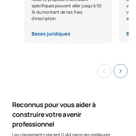
spécifiques pouvant aller jusqu'à 50
votr
% du montant de tes frais
votre
d'inscription.
avan
Bases juridiques
Base
Reconnus pour vous aider à
construire votre avenir
professionnel
Les classements placent l'UAX parmi les meilleures