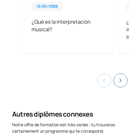
producciones discográficas y espectáculos en vivo.
13 / 05 / 2026
26 
Gestor cultural o musical
: Trabajar en la organización de
eventos, festivales o proyectos musicales.
¿Qué es la interpretación
¿Por
musical?
inte
Impo
Autres diplômes connexes
Notre offre de formation est très variée ; tu trouveras
certainement un programme qui te correspond.