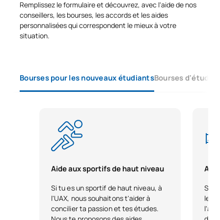
Remplissez le formulaire et découvrez, avec l'aide de nos
conseillers, les bourses, les accords et les aides
personnalisées qui correspondent le mieux à votre
situation.
Bourses pour les nouveaux étudiants
Bourses d'études 
Aide aux sportifs de haut niveau
Aide
Si tu es un sportif de haut niveau, à
Si vo
l'UAX, nous souhaitons t'aider à
le pa
concilier ta passion et tes études.
l'ava
Nous te proposons des aides
dire