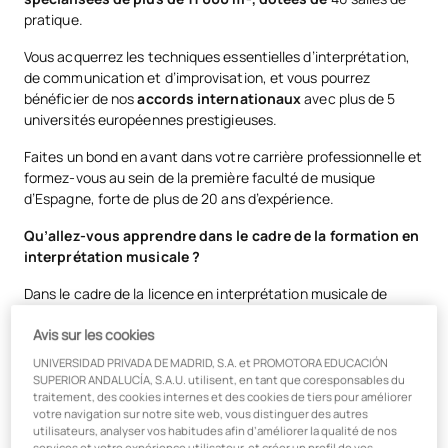
pratique.
Vous acquerrez les techniques essentielles d’interprétation,
de communication et d’improvisation, et vous pourrez
bénéficier de nos
accords internationaux
avec plus de 5
universités européennes prestigieuses.
Faites un bond en avant dans votre carrière professionnelle et
formez-vous au sein de la première faculté de musique
d’Espagne, forte de plus de 20 ans d’expérience.
Qu’allez-vous apprendre dans le cadre de la formation en
interprétation musicale ?
Dans le cadre de la licence en interprétation musicale de
l’UAX, vous aurez l’opportunité de transformer votre passion
Avis sur les cookies
pour la musique en une carrière professionnelle couronnée de
succès. Si vous souhaitez développer votre talent dans un
UNIVERSIDAD PRIVADA DE MADRID, S.A. et PROMOTORA EDUCACIÓN
environnement dynamique et professionnel, ce programme
SUPERIOR ANDALUCÍA, S.A.U. utilisent, en tant que coresponsables du
est fait pour vous. Tout au long de votre cursus de musique à
traitement, des cookies internes et des cookies de tiers pour améliorer
votre navigation sur notre site web, vous distinguer des autres
l’UAX, vous acquerrez une solide formation technique et
utilisateurs, analyser vos habitudes afin d’améliorer la qualité de nos
artistique qui vous permettra de vous démarquer dans le
services et votre expérience utilisateur, et créer un profil de vos