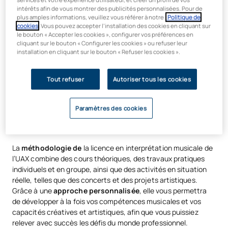
monde de l’interprétation musicale.
intérêts afin de vous montrer des publicités personnalisées. Pour de
plus amples informations, veuillez vous référer à notre
Politique de
Technique instrumentale et vocale avancée
cookies
. Vous pouvez accepter l’installation des cookies en cliquant sur
le bouton « Accepter les cookies », configurer vos préférences en
Langage et théorie musicale
cliquant sur le bouton « Configurer les cookies » ou refuser leur
installation en cliquant sur le bouton « Refuser les cookies ».
Interprétation en ensemble
Histoire de la musique classique
Tout refuser
Autoriser tous les cookies
Perception auditive et analyse musicale
Improvisation et créativité musicale
Paramètres des cookies
Expression scénique et communication artistique
Technologie appliquée à la musique
La
méthodologie de
la licence en interprétation musicale de
l’UAX combine des cours théoriques, des travaux pratiques
individuels et en groupe, ainsi que des activités en situation
réelle, telles que des concerts et des projets artistiques.
Grâce à une
approche personnalisée
, elle vous permettra
de développer à la fois vos compétences musicales et vos
capacités créatives et artistiques, afin que vous puissiez
relever avec succès les défis du monde professionnel.