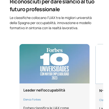
Riconosciuti per dare slancio al tuo
futuro professionale
Repertorio con pianista
0320937
OP
3
accompagnatore III
Le classifiche collocano l’UAX tra le migliori università
della Spagna per occupabilità, innovazione e modello
0320938
Repertorio orchestrale III
OP
6
formativo in sintonia con la realtà lavorativa.
0320939
Corso di strumenti musicali I
OP
6
Tecniche interpretative
0320940
OP
6
applicate alla chitarra
Accompagnamento
0420932
OP
3
vocale/strumentale
Leader nell'occupabilità
Nº1 n
0420933
Ensemble vocale II
OP
9
Elenco Forbes
Classifi
0420934
Lingue applicate al canto IV
OP
3
Forbes classifica la UAX come
La pre