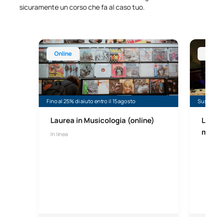
sicuramente un corso che fa al caso tuo.
Laurea in Musicologia (online)
Laurea 
Online
Mad
Fino al 25% di aiuto entro il 15 agosto
Sussidi
Laurea in Musicologia (online)
Laur
mus
In linea