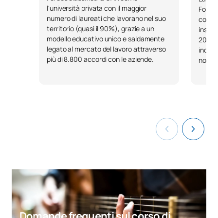
l'università privata con il maggior
Fondaz
numero di laureati che lavorano nel suo
come l
Repertorio con pianista
territorio (quasi il 90%), grazie a un
inseri
0420935
OP
3
accompagnatore II
modello educativo unico e saldamente
2023, 
legato al mercato del lavoro attraverso
incent
più di 8.800 accordi con le aziende.
nostri
Repertorio con pianista
0420936
OP
3
accompagnatore IV
0420937
Laboratorio strumentale II
OP
9
TOTALE:
120
PRIMO QUADRIMESTRE
Codice
Soggetti
Carattere*
ECTS
Domande frequenti sul corso di
Storia delle scuole