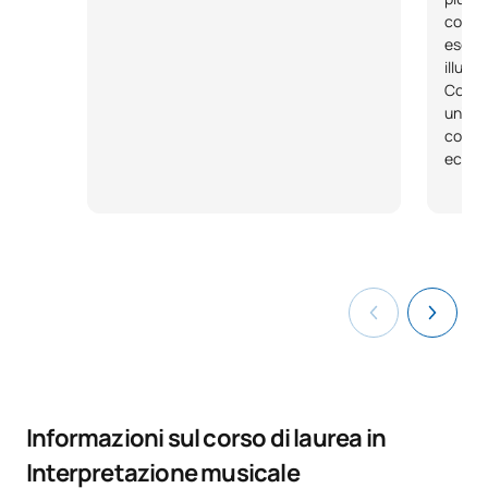
collab
esegue
illust
Coniug
un’int
conser
eccell
Informazioni sul corso di laurea in
Interpretazione musicale