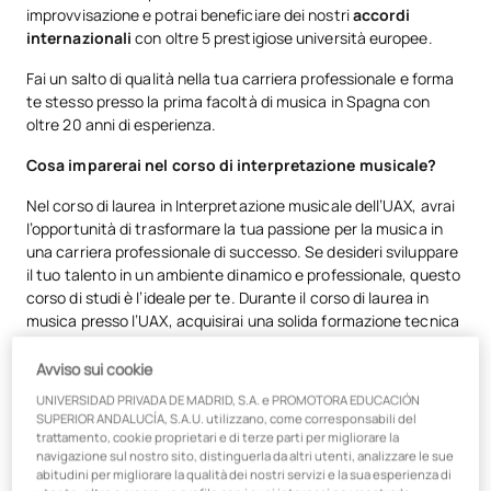
improvvisazione e potrai beneficiare dei nostri
accordi
internazionali
con oltre 5 prestigiose università europee.
Fai un salto di qualità nella tua carriera professionale e forma
te stesso presso la prima facoltà di musica in Spagna con
oltre 20 anni di esperienza.
Cosa imparerai nel corso di interpretazione musicale?
Nel corso di laurea in Interpretazione musicale dell’UAX, avrai
l’opportunità di trasformare la tua passione per la musica in
una carriera professionale di successo. Se desideri sviluppare
il tuo talento in un ambiente dinamico e professionale, questo
corso di studi è l’ideale per te. Durante il corso di laurea in
musica presso l’UAX, acquisirai una solida formazione tecnica
e artistica che ti consentirà di distinguerti nel mondo
dell’interpretazione musicale.
Avviso sui cookie
UNIVERSIDAD PRIVADA DE MADRID, S.A. e PROMOTORA EDUCACIÓN
Tecnica strumentale e vocale avanzata
SUPERIOR ANDALUCÍA, S.A.U. utilizzano, come corresponsabili del
Linguaggio e teoria musicale
trattamento, cookie proprietari e di terze parti per migliorare la
navigazione sul nostro sito, distinguerla da altri utenti, analizzare le sue
Interpretazione d’insieme
abitudini per migliorare la qualità dei nostri servizi e la sua esperienza di