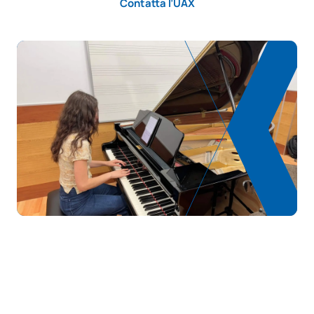
Contatta l’UAX
CORSI ELETTIVI
Codice
Soggetti
Carattere*
ECTS
N/A
Corso facoltativo
OP
12
TOTALE:
12
Elenco delle materie opzionali
SOGGETTI ANNUALI
Codice
Soggetti
Carattere*
ECTS
0120930
Accompagnamento I
OP
6