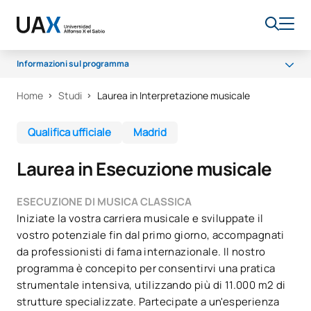
Informazioni sul programma
Home
Studi
Laurea in Interpretazione musicale
Perché UAX
Sala dei professori
Qualifica ufficiale
Madrid
Programma
Laurea in Esecuzione musicale
Accesso
Opportunità di carriera
ESECUZIONE DI MUSICA CLASSICA
Iniziate la vostra carriera musicale e sviluppate il
Borse di studio
vostro potenziale fin dal primo giorno, accompagnati
da professionisti di fama internazionale. Il nostro
programma è concepito per consentirvi una pratica
strumentale intensiva, utilizzando più di 11.000 m2 di
strutture specializzate. Partecipate a un'esperienza