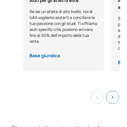
Aiuti per gli atleti d'élite
Ince
anti
Se sei un atleta di alto livello, noi di
0220933
Repertorio orchestrale II
OP
3
UAX vogliamo aiutarti a conciliare la
Se ha
tua passione con gli studi. Ti offriamo
passo
0220934
Trascrizione
OP
6
aiuti specifici che possono arrivare
antic
fino al 50% dell'importo della tua
diret
retta.
impeg
0320932
Duetto per pianoforte
OP
3
con 
Base giuridica
0320933
Ensemble vocale I
OP
6
Base
Storia dell'opera e della
0320934
OP
6
zarzuela
0320935
Lingue applicate al canto III
OP
3
Repertorio con pianista
0320936
OP
3
accompagnatore I