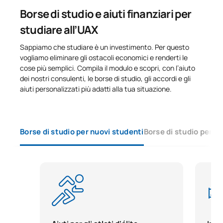
Borse di studio e aiuti finanziari per
0120931
Lingue applicate al canto I
OP
6
studiare all’UAX
Sappiamo che studiare è un investimento. Per questo
Repertorio con pianista
vogliamo eliminare gli ostacoli economici e renderti le
0120932
OP
3
accompagnatore I
cose più semplici. Compila il modulo e scopri, con l’aiuto
dei nostri consulenti, le borse di studio, gli accordi e gli
aiuti personalizzati più adatti alla tua situazione.
0120933
Repertorio orchestrale I
OP
3
0120934
Tablatura e basso continuo
OP
6
Borse di studio per nuovi studenti
Borse di studio per s
0220930
Accompagnamento II
OP
6
0220931
Lingue applicate al canto II
OP
6
Repertorio con pianista
0220932
OP
3
accompagnatore II