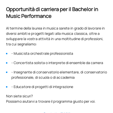
Nel caso di studenti con esigenze educative specifiche
Opportunità di carriera per il Bachelor in
SOGGETTI ANNUALI
derivanti da disabilità, l'Università Alfonso X el Sabio fornirà gli
opportuni servizi di supporto e consulenza, che valuteranno la
Music Performance
necessità di eventuali adattamenti curriculari, itinerari o studi
Codice
Soggetti
Carattere*
ECTS
alternativi.
Al termine della laurea in musica sarete in grado di lavorare in
diversi ambiti e progetti legati alla musica classica, oltre a
0420906
Coro/orchestra/ensemble IV
OB
6
sviluppare la vostra attività in una moltitudine di professioni,
tra cui segnaliamo:
Formazione musicale e
0420907
FB
6
- Musicista orchestrale professionista
analisi II
- Concertista solista o interprete di ensemble da camera
0420908
Strumento principale IV
OB
15
- Insegnante di conservatorio elementare, di conservatorio
professionale, di scuola o di accademia
0420909
Musica da camera IV
OB
6
- Educatore di progetti di integrazione
Non siete sicuri?
0420910
Tesi di laurea triennale
OB
15
Possiamo aiutarvi a trovare il programma giusto per voi.
TOTALE:
48