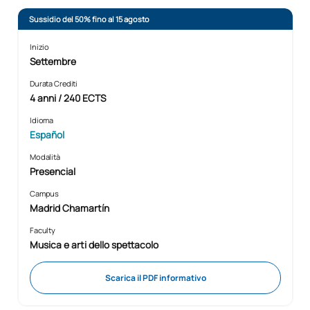
Sussidio del 50% fino al 15 agosto
Inizio
Settembre
Durata Crediti
4 anni / 240 ECTS
Idioma
Español
Modalità
Presencial
Campus
Madrid Chamartín
Faculty
Musica e arti dello spettacolo
Scarica il PDF informativo