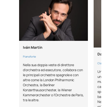
Iván Martín
David
Pianoforte
Clarinet
Nella sua doppia veste di direttore
d'orchestra ed esecutore, collabora con
Una so
le principali orchestre spagnole e con
una br
altre come la London Philharmonic
music
Orchestra, la Berliner
caratt
Konzerthausorchester, la Wiener
specia
Kammerorchester o l'Orchestre de Paris,
basso.
tra le altre.
New Yo
più pr