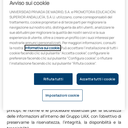
Avviso sui cookie
UNIVERSIDAD PRIVADA DE MADRID, S.A. e PROMOTORA EDUCACIÓN
SUPERIOR ANDALUCÍA, S.A.U. utilizzano, come corresponsabili del
trattamento, cookie proprietari e di terze parti per migliorare la
1. Introduzione e oggetto
navigazione sul nostro sito, distinguerla da altri utenti, analizzare le
sue abitudini per migliorare la qualità dei nostri servizi e la sua
Ai fini della protezione e dell’uso corretto delle informazioni, il
esperienza di utente, oltre a creare un profilo con i suoi interessi per
Gruppo UAX stabilisce la linea guida secondo cui ogni entità
mostrarle annunci personalizzati. Per maggiori informazioni, consulti
che ne fa parte deve implementare un Sistema di Gestione
la nostra
Informativa sui cookie.
Può accettare l'installazione di tutti i
della Sicurezza delle Informazioni (SGSI) basato sulla norma
cookie facendo clic sul pulsante "Accetta cookie", configurare le
preferenze facendo clic sul pulsante "Configura cookie", o rifiutare
ISO 27001.
l'installazione facendo clic sul pulsante "Rifiuta cookie".
L’ISMS fornisce un quadro di riferimento che consente di
garantire l’uso corretto delle informazioni e la gestione sicura
Rifiuta tutti
Accetta tutti i cookie
dei processi, promuovendo il miglioramento continuo e
assicurando il rispetto dei requisiti legali, normativi e
contrattuali applicabili.
Impostazioni cookie
La presente Politica costituisce la base dell’SGSI e definisce i
principi, le norme e le procedure essenziali per la sicurezza
delle informazioni all’interno del Gruppo UAX, con l’obiettivo di
preservarne la riservatezza, l’integrità, la disponibilità e la