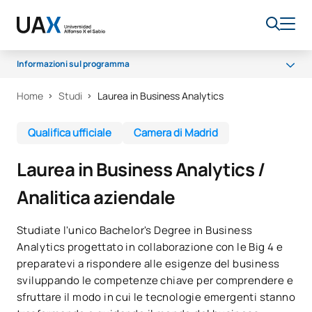
Informazioni sul programma
Home
Studi
Laurea in Business Analytics
Perché UAX
Programma
Qualifica ufficiale
Camera di Madrid
Campus
Laurea in Business Analytics /
Opportunità lavorative
Analitica aziendale
Sala dei professori
Borse di studio
Studiate l'unico Bachelor's Degree in Business
Analytics progettato in collaborazione con le Big 4 e
preparatevi a rispondere alle esigenze del business
sviluppando le competenze chiave per comprendere e
sfruttare il modo in cui le tecnologie emergenti stanno