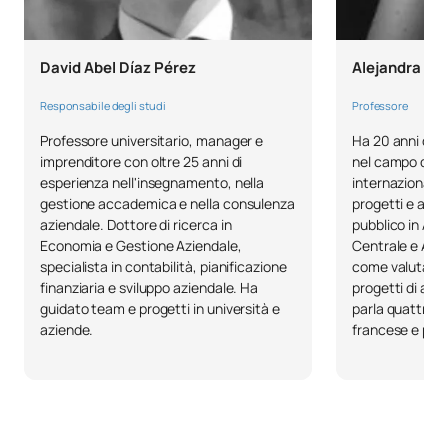
TOTALE:
18
David Abel Díaz Pérez
Alejandra Es
Elenco delle materie opzionali
Responsabile degli studi
Professore
Professore universitario, manager e
Ha 20 anni di e
PRIMO QUADRIMESTRE
imprenditore con oltre 25 anni di
nel campo dell
esperienza nell'insegnamento, nella
internazionale 
Codice
Soggetti
Carattere*
ECTS
gestione accademica e nella consulenza
progetti e acco
aziendale. Dottore di ricerca in
pubblico in Am
Economia e Gestione Aziendale,
Centrale e Afri
Finanza internazionale / /
C0421231
OP
6
specialista in contabilità, pianificazione
come valutator
International Finance
finanziaria e sviluppo aziendale. Ha
progetti di aiut
guidato team e progetti in università e
parla quattro l
aziende.
francese e por
Analisi e gestione del
C0421330
rischio / Risk Analysis and
OP
6
Management
Marketing finanziario / /
C0421332
OP
6