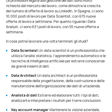
Le professioni legate alla gestione dei dati sono molto
richieste dal mercato del lavoro, come dimostra la crescita
Quarto anno
del numero di offerte di lavoro su LinkedIn. In Spagna, ci sono
10.000 posti di lavoro per Data Scientist, con 675 nuove
PRIMO QUADRIMESTRE
offerte di lavoro a settimana. Per quanto riguarda i Data
Analyst, ci sono 631 posti di lavoro, con 55 nuove offerte a
Codice
Soggetti
Carattere*
ECTS
settimana.
In cosa potrai lavorare una volta terminati gli studi?
Creazione di imprese e
Data Scienteist
Un data scientist è un professionista che
imprenditoria digitale /
C0421300
OB
6
utilizza l'analisi statistica, l'apprendimento automatico e le
Business Creation and
tecniche di intelligenza artificiale per estrarre conoscenze
Digital Entrepreneurship
da grandi insiemi di dati.
Data Architect
Un data architect è un professionista
Sistemi di gestione
responsabile della progettazione, della costruzione e della
C0421301
aziendale / Business
OB
6
manutenzione dell'organizzazione dei dati di un'azienda.
Management Systems
Analista di dati
Estrarre ed elaborare tutti i tipi di dati,
analizzarli e interpretare i risultati per trarre conclusioni.
TOTALE:
12
Key account manager
Mantenere la visione aziendale,