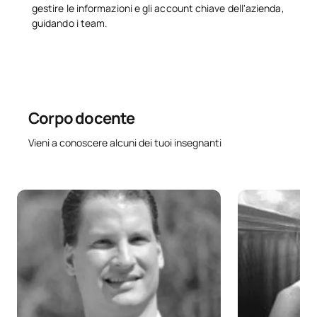
gestire le informazioni e gli account chiave dell'azienda,
guidando i team.
SECONDO QUADRIMESTRE
Codice
Soggetti
Carattere*
ECTS
C0421302
Tirocini esterni
OB
24
Corpo docente
C0421303
Tesi di laurea triennale
OB
6
Vieni a conoscere alcuni dei tuoi insegnanti
TOTALE:
30
CORSI ELETTIVI
Codice
Soggetti
Carattere*
ECTS
N/A
Corso facoltativo
OP
18