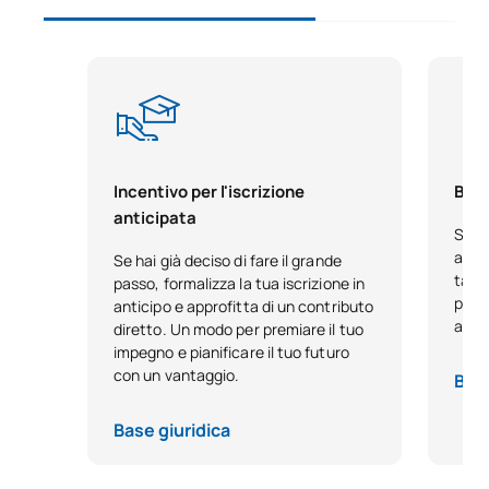
Incentivo per l'iscrizione
Bors
anticipata
Se h
acca
Se hai già deciso di fare il grande
tale
passo, formalizza la tua iscrizione in
pensa
anticipo e approfitta di un contributo
anno
diretto. Un modo per premiare il tuo
impegno e pianificare il tuo futuro
con un vantaggio.
Base
Base giuridica