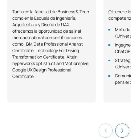
Finanza aziendale /
Tanto en la facultad de Business & Tech
Ottenere la cer
C0321301
OB
6
como en la Escuela de Ingeniería,
competenze più
Corporate Finance
Arquitectura y Diseño de UAX,
Metodologie
ofrecemos la oportunidad de salir al
(Università 
Gestione dei progetti /
mercado laboral con certificaciones
C0321302
OB
6
Project Management
como: IBM Data Professional Analyst
Ingegneria d
Certificate, Technology For Driving
ChatGPT (Un
Transformation Certificate, Altair:
Strategie e
C0321303
Apprendimento automatico
OB
6
hyperworks optistruct and Motionsolve,
(Università
Google UX Design Professional
Comunicazi
Certificate
C0321304
Data Mining 2
OB
6
pensiero an
TOTALE:
30
SECONDO QUADRIMESTRE
Codice
Soggetti
Carattere*
ECTS