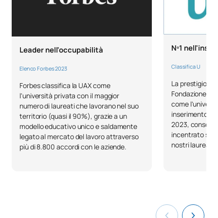
Nº1 nell'inse
Leader nell'occupabilità
Classifica U
Elenco Forbes 2023
La prestigiosa c
Forbes classifica la UAX come
Fondazione BBVA
l'università privata con il maggior
come l'universit
numero di laureati che lavorano nel suo
inserimento lav
territorio (quasi il 90%), grazie a un
2023, consolida
modello educativo unico e saldamente
incentrato sull
legato al mercato del lavoro attraverso
nostri laureati.
più di 8.800 accordi con le aziende.