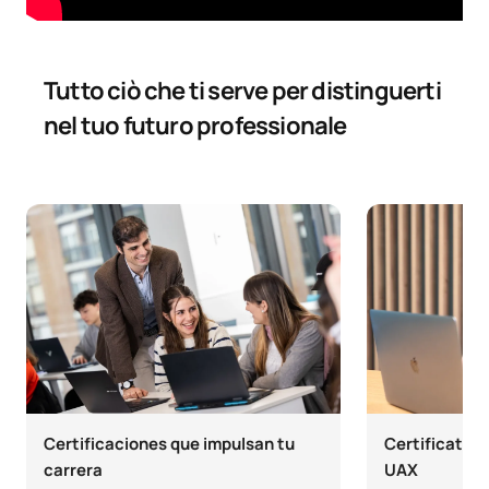
C0221309
Data Mining 1
OB
6
Tutto ciò che ti serve per distinguerti
Nuovi modelli di business /
C0221310
FB
6
New Business Models
nel tuo futuro professionale
TOTALE:
30
Terzo anno
PRIMO QUADRIMESTRE
Codice
Soggetti
Carattere*
ECTS
Strategie di marketing
C0321300
digitale / / Digital Marketing
OB
6
Certificaciones que impulsan tu
Certificato de
Strategies
carrera
UAX