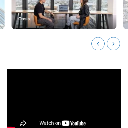
programmazione per
C0221311
OB
6
l'analisi dei dati / Data
Analysis Programming Tools
Oasis
TOTALE:
30
SECONDO QUADRIMESTRE
Codice
Soggetti
Carattere*
ECTS
C0221300
Algoritmi e strutture dati
OB
6
Contabilità analitica e
C0221306
OB
6
pianificazione aziendale
C0221307
Diritto digitale
FB
6