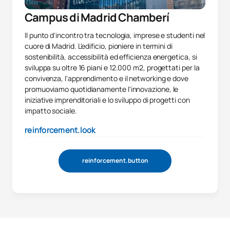
Modelli di previsione delle
Campus di Madrid Chamberí
C0421337
vendite / Sales Forecasting
OP
6
Models
Il punto d'incontro tra tecnologia, imprese e studenti nel
cuore di Madrid. L'edificio, pioniere in termini di
sostenibilità, accessibilità ed efficienza energetica, si
Piano di marketing /
C0421338
OP
6
sviluppa su oltre 16 piani e 12.000 m2, progettati per la
Marketing Plan
convivenza, l'apprendimento e il networking e dove
promuoviamo quotidianamente l'innovazione, le
Commercio internazionale /
iniziative imprenditoriali e lo sviluppo di progetti con
C0421339
OP
6
impatto sociale.
International Trade
reinforcement.look
Economia internazionale /
C0421340
OP
6
International Economics
reinforcement.button
Marketing internazionale /
C0421341
OP
6
International Marketing
TOTALE:
72