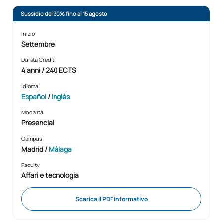
Sussidio del 30% fino al 15 agosto
Inizio
Settembre
Durata Crediti
4 anni / 240 ECTS
Idioma
Español
/
Inglés
Modalità
Presencial
Campus
Madrid /
Málaga
Faculty
Affari e tecnologia
Scarica il PDF informativo