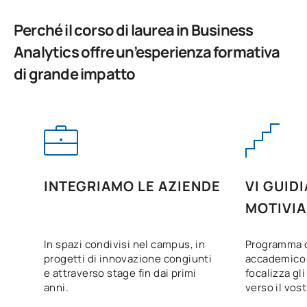
Perché il corso di laurea in Business
*Carattere: FB:Formazione di base, Ob: Obbligatorio, Op:
Analytics offre un’esperienza formativa
Opzionale
di grande impatto
INTEGRIAMO LE AZIENDE
VI GUID
MOTIVI
In spazi condivisi nel campus, in
Programma d
progetti di innovazione congiunti
accademico 
e attraverso stage fin dai primi
focalizza gli 
anni.
verso il vost