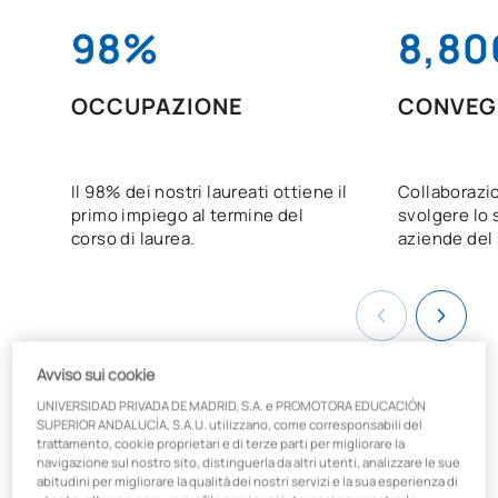
98%
8,80
OCCUPAZIONE
CONVEG
Il 98% dei nostri laureati ottiene il
Collaborazi
primo impiego al termine del
svolgere lo 
corso di laurea.
aziende del 
Avviso sui cookie
UNIVERSIDAD PRIVADA DE MADRID, S.A. e PROMOTORA EDUCACIÓN
SUPERIOR ANDALUCÍA, S.A.U. utilizzano, come corresponsabili del
trattamento, cookie proprietari e di terze parti per migliorare la
Cosa imparerai nel corso di
navigazione sul nostro sito, distinguerla da altri utenti, analizzare le sue
abitudini per migliorare la qualità dei nostri servizi e la sua esperienza di
Business Analytics?