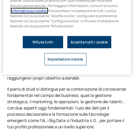
utente, oltre a creare un profilo con i suoi interessi per mostrarle
annunci personalizzati. Per maggiori informazioni, consulti la nostra
Informativa sui cookie.
Può accettare l'installazione di tutti i cookie
Scopri come utilizzare la
facendo clic sul pulsante "Accetta cookie", configurare le preferenze
tecnologia per avere un impatto
facendo clic sul pulsante "Configura cookie", o rifiutare l'installazione
facendo clic sul pulsante "Rifiuta cookie".
sul mondo degli affari
Rifiuta tutti
Accetta tutti i cookie
La laurea in Business Analytics dell'UAX
ti prepara a
rispondere alle esigenze di aziende leader come EY, PWC,
Deloitte o KPMG. Queste aziende hanno bisogno di
Impostazioni cookie
professionisti specializzati nella visualizzazione e
nell'ingegneria dei dati per prendere decisioni strategiche e
raggiungere i propri obiettivi aziendali.
Il piano di studi si distingue per la combinazione di conoscenze
fondamentali nel campo del business, quali la gestione
strategica, il marketing, le operazioni, la gestione dei talenti…
con due aspetti oggi fondamentali: l’uso dei dati per il
processo decisionale e la formazione sulle tecnologie
emergenti come l’IA, i Big Data o l’Industria 4.0… per portare il
tuo profilo professionale a un livello superiore.