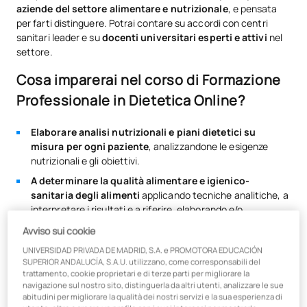
aziende del settore alimentare e nutrizionale
, e pensata
per farti distinguere. Potrai contare su accordi con centri
sanitari leader e su
docenti universitari esperti e attivi
nel
settore.
Cosa imparerai nel corso di Formazione
Professionale in Dietetica Online?
Elaborare analisi nutrizionali e piani dietetici su
misura per ogni paziente
, analizzandone le esigenze
nutrizionali e gli obiettivi.
A determinare la qualità alimentare e igienico-
sanitaria degli alimenti
applicando tecniche analitiche, a
interpretare i risultati e a riferire, elaborando e/o
proponendo misure correttive.
Avviso sui cookie
A supervisionare la composizione qualitativa degli
UNIVERSIDAD PRIVADA DE MADRID, S.A. e PROMOTORA EDUCACIÓN
alimenti
per determinarne la qualità igienico-dietetica,
SUPERIOR ANDALUCÍA, S.A.U. utilizzano, come corresponsabili del
controllandone i processi di conservazione, manipolazione
trattamento, cookie proprietari e di terze parti per migliorare la
navigazione sul nostro sito, distinguerla da altri utenti, analizzare le sue
e trasformazione.
abitudini per migliorare la qualità dei nostri servizi e la sua esperienza di
Imparerai a utilizzare gli
strumenti digitali più diffusi