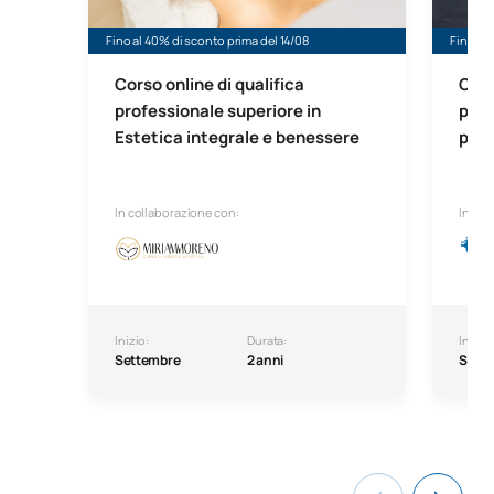
Fino al 40% di sconto prima del 14/08
Fino al 
Corso online di qualifica
Cors
professionale superiore in
prof
Estetica integrale e benessere
prep
In collaborazione con:
In col
Inizio:
Durata:
Inizio:
Settembre
2 anni
Sett