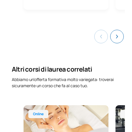
Altri corsi di laurea correlati
Abbiamo un'offerta formativa molto variegata: troverai
sicuramente un corso che fa al caso tuo.
Corso online di qualifica professionale superiore i
Corso on
Online
Onl