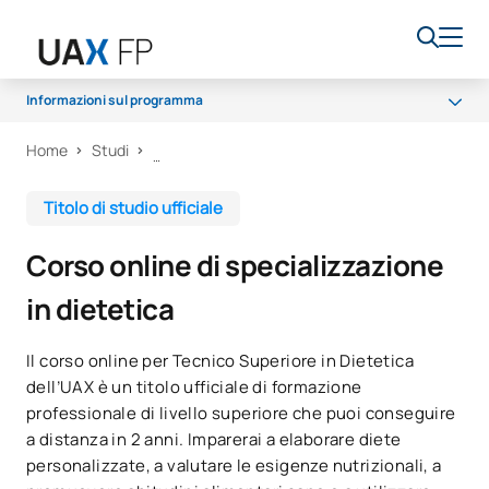
Informazioni sul programma
Home
Studi
Programma
Accesso e ammissione
Titolo di studio ufficiale
Borse di studio e aiuti finanziari
Corso online di specializzazione
Opportunità di carriera
in dietetica
Il corso online per Tecnico Superiore in Dietetica
dell’UAX è un titolo ufficiale di formazione
professionale di livello superiore che puoi conseguire
a distanza in 2 anni. Imparerai a elaborare diete
personalizzate, a valutare le esigenze nutrizionali, a