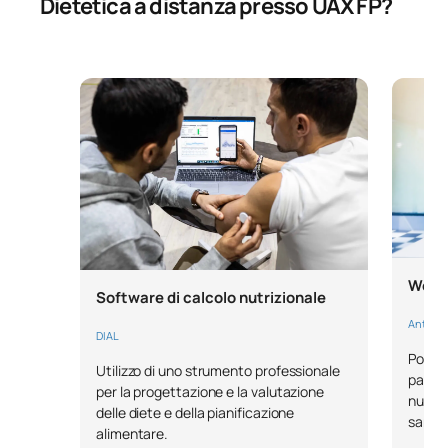
Dietetica a distanza presso UAX FP?
Works
Software di calcolo nutrizionale
Antropom
DIAL
Potre
Utilizzo di uno strumento professionale
parame
per la progettazione e la valutazione
nutriz
delle diete e della pianificazione
sangue
alimentare.