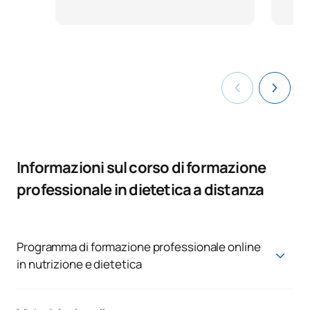
Informazioni sul corso di formazione
professionale in dietetica a distanza
Programma di formazione professionale online
in nutrizione e dietetica
TECNICO SUPERIORE IN DIETETICA
Primo corso