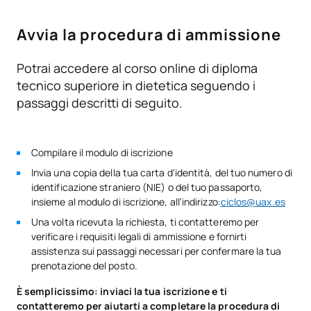
formativi di livello superiore
Avvia la procedura di ammissione
Educazione sanitaria e
F0230209
OB
9
promozione della salute
Potrai accedere al corso online di diploma
tecnico superiore in dietetica seguendo i
Formazione sul posto di
passaggi descritti di seguito.
F0230210
OB
23
lavoro
TOTALE:
60
Compilare il modulo di iscrizione
Invia una copia della tua carta d'identità, del tuo numero di
identificazione straniero (NIE) o del tuo passaporto,
*Carattere: FB:Formazione di base, Ob: Obbligatorio, Op:
insieme al modulo di iscrizione, all'indirizzo:
ciclos@uax.es
Opzionale
Una volta ricevuta la richiesta, ti contatteremo per
verificare i requisiti legali di ammissione e fornirti
assistenza sui passaggi necessari per confermare la tua
prenotazione del posto.
È semplicissimo: inviaci la tua iscrizione e ti
contatteremo per aiutarti a completare la procedura di