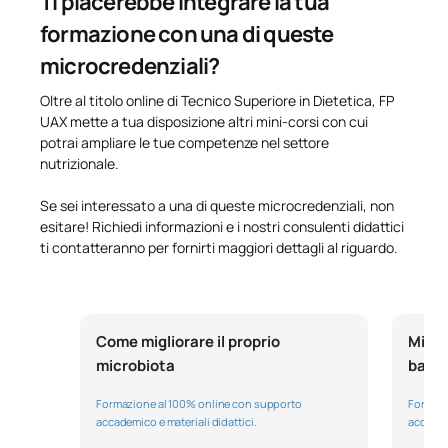
Ti piacerebbe integrare la tua
disponibili e le alternative più adatte alla tua situazione
formazione con una di queste
personale.
microcredenziali?
Oltre al titolo online di Tecnico Superiore in Dietetica, FP
UAX mette a tua disposizione altri mini-corsi con cui
potrai ampliare le tue competenze nel settore
nutrizionale.
Se sei interessato a una di queste microcredenziali, non
esitare! Richiedi informazioni e i nostri consulenti didattici
ti contatteranno per fornirti maggiori dettagli al riguardo.
Come migliorare il proprio
Micro
microbiota
base
Formazione al 100% online con supporto
Formazi
accademico e materiali didattici.
accademi