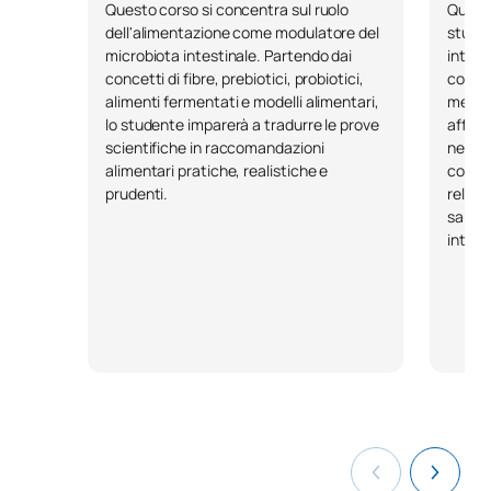
Questo corso si concentra sul ruolo
Questa
dell'alimentazione come modulatore del
studen
microbiota intestinale. Partendo dai
intes
concetti di fibre, prebiotici, probiotici,
correl
alimenti fermentati e modelli alimentari,
metabo
lo studente imparerà a tradurre le prove
affron
scientifiche in raccomandazioni
neces
alimentari pratiche, realistiche e
compos
prudenti.
relazi
salute
introd