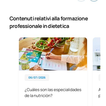
Contenuti relativi alla formazione
professionale in dietetica
06 / 07 / 2026
03 
¿Cuáles son las especialidades
Asig
de la nutrición?
prof