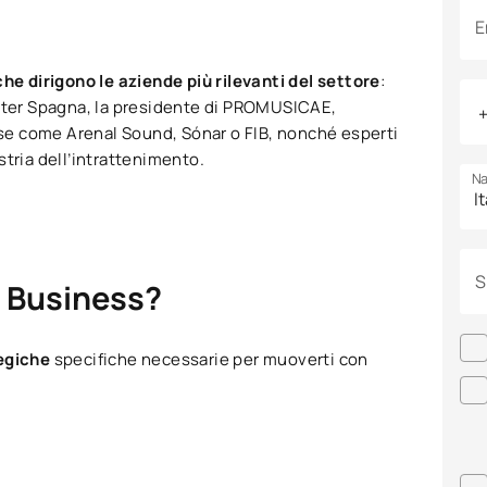
E
che dirigono le aziende più rilevanti del settore
:
aster Spagna, la presidente di PROMUSICAE,
aese come Arenal Sound, Sónar o FIB, nonché esperti
ustria dell’intrattenimento.
Na
S
c Business?
tegiche
specifiche necessarie per muoverti con