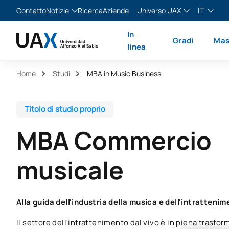
IT
Contatto
Notizie
Ricerca
Aziende
Universo UAX
Blog
The Valley
Italiano
In
Gradi
Mas
Notizie
XTART
English
linea
MIR Asturias
Español
Home
Studi
MBA in Music Business
Français
Titolo di studio proprio
MBA Commercio
musicale
Alla guida dell'industria della musica e dell'intrattenim
Il settore dell'intrattenimento dal vivo è in piena trasf