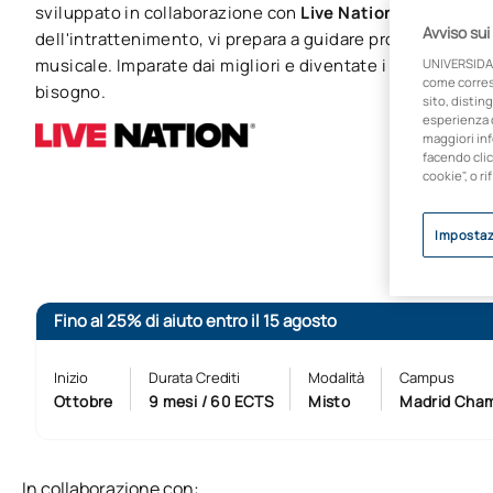
sviluppato in collaborazione con
Live Nation
, leader mon
Avviso sui
dell'intrattenimento, vi prepara a guidare progetti impren
musicale. Imparate dai migliori e diventate i professionisti
UNIVERSIDA
come corresp
bisogno.
sito, disting
esperienza d
maggiori inf
facendo clic
cookie", o ri
Impostaz
Fino al 25% di aiuto entro il 15 agosto
Inizio
Durata Crediti
Modalità
Campus
Ottobre
9 mesi / 60 ECTS
Misto
Madrid Cham
In collaborazione con: