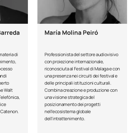
el settore musicale in Spagna.
zazioni del Mad Cool Festival.
Barreda
María Molina Peiró
, ha un solido background in
 produzioni musicali, progettando
combina visione strategica,
 a un'esperienza di
materia di
Professionista del settore audiovisivo
enimento,
con proiezione internazionale,
rocesso
riconosciuta al Festival di Malaga e con
andi
una presenza nei circuiti dei festival e
lla musica dal vivo, a capo della
perto
delle principali istituzioni culturali.
etti del settore, tra cui festival
he Walt
Combina creazione e produzione con
lo combina esperienza operativa,
elefónica,
una visione strategica del
di concerti e festival.
tice
posizionamento dei progetti
 Catenon.
nell'ecosistema globale
dell'intrattenimento.
e risorse umane e della
e aziendale per 4 anni presso