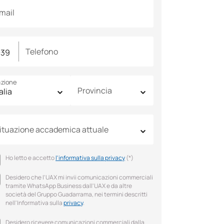
mail
Telefono
zione
Provincia
ituazione accademica attuale
Ho letto e accetto
l'informativa sulla privacy
(*)
Desidero che l'UAX mi invii comunicazioni commerciali
tramite WhatsApp Business dall'UAX e da altre
società del Gruppo Guadarrama, nei termini descritti
nell'Informativa sulla
privacy
.
Desidero ricevere comunicazioni commerciali dalla