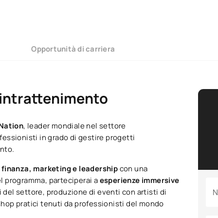
Opportunità di carriera
l'intrattenimento
 Nation
, leader mondiale nel settore
fessionisti in grado di gestire progetti
ento.
, finanza, marketing e leadership
con una
l programma, parteciperai a
esperienze immersive
i del settore, produzione di eventi con artisti di
N
kshop pratici tenuti da professionisti del mondo