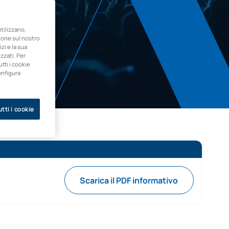
ilizzano,
zione sul nostro
zi e la sua
zzati. Per
utti i cookie
onfigura
tti i cookie
Scarica il PDF informativo