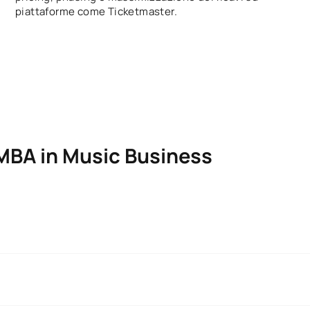
piattaforme come Ticketmaster.
 MBA in Music Business
getto
ECTS
Caratte
tacolo
6
OB