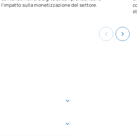
l'impatto sulla monetizzazione del settore.
c
s
re