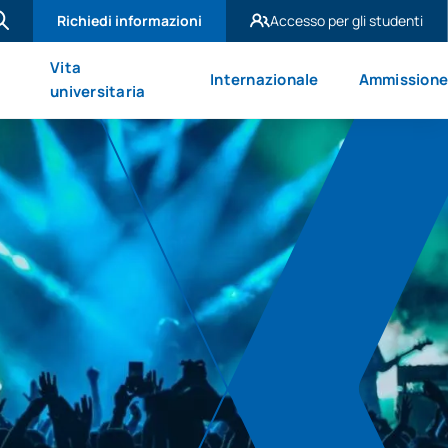
Richiedi informazioni
Accesso per gli studenti
UAX Madrid
Vita
Internazionale
Ammission
UAX Mare Nostrum
universitaria