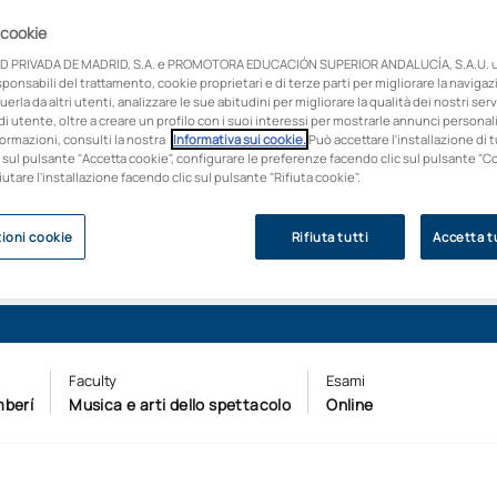
diale
 cookie
ditoriali nel settore
 di cui il settore ha
D PRIVADA DE MADRID, S.A. e PROMOTORA EDUCACIÓN SUPERIOR ANDALUCÍA, S.A.U. ut
onsabili del trattamento, cookie proprietari e di terze parti per migliorare la naviga
uerla da altri utenti, analizzare le sue abitudini per migliorare la qualità dei nostri servi
i utente, oltre a creare un profilo con i suoi interessi per mostrarle annunci personali
ormazioni, consulti la nostra
Informativa sui cookie.
Può accettare l'installazione di t
 sul pulsante "Accetta cookie", configurare le preferenze facendo clic sul pulsante "C
fiutare l'installazione facendo clic sul pulsante "Rifiuta cookie".
ioni cookie
Rifiuta tutti
Accetta tu
Faculty
Esami
berí
Musica e arti dello spettacolo
Online