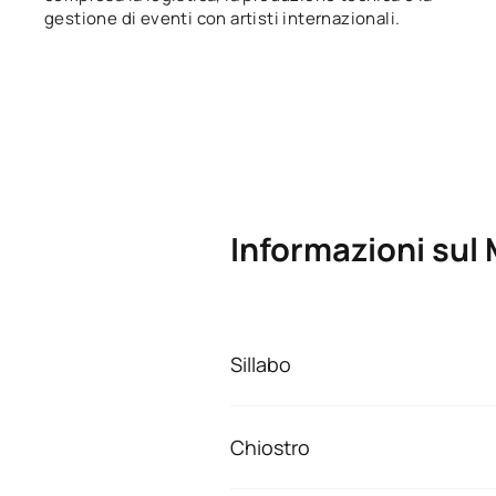
gestione di eventi con artisti internazionali.
Informazioni sul
Sillabo
Og
Chiostro
Ana Gómez de Castro
Finanza ed economia dello spet