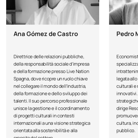
dei talenti, consolidandosi come
Progetto Executive Capstone
María Abejaro
Direttore delle sponsorizzazioni
Crediti totali
Ana Gómez de Castro
Pedro 
Specializzata in marketing e svil
eventi, branding e marketing esp
esperienze in grado di connetters
creatività e conoscenza approfond
Direttrice delle relazioni pubbliche,
Economist
insegnamento e divulgazione nel
della responsabilità sociale d’impresa
specializz
e della formazione presso Live Nation
intratteni
Nacho Cordoba
Spagna, dove ricopre un ruolo chiave
legata allo
Head Promoter di Live Nation Ente
nel collegare il mondo dell’industria,
culturali e
strategia di concerti e tour nel m
della formazione e dello sviluppo dei
innovativi
e grandi produzioni, con una vis
talenti. Il suo percorso professionale
strategich
capacità di negoziazione con art
unisce la gestione e il coordinamento
dirige Res
di progetti culturali in contesti
promuovend
Ana Valdovinos
internazionali a una visione strategica
cultura, i
CEO di Ticketmaster Spagna e CFO
orientata alla sostenibilità e alla
pubblico.
conformità. Laureata in Economi
crescita del settore