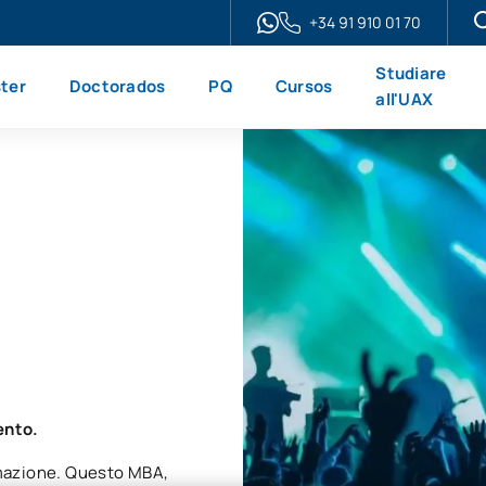
+34 91 910 01 70
Studiare
ter
Doctorados
PQ
Cursos
all'UAX
ento.
ormazione. Questo MBA,