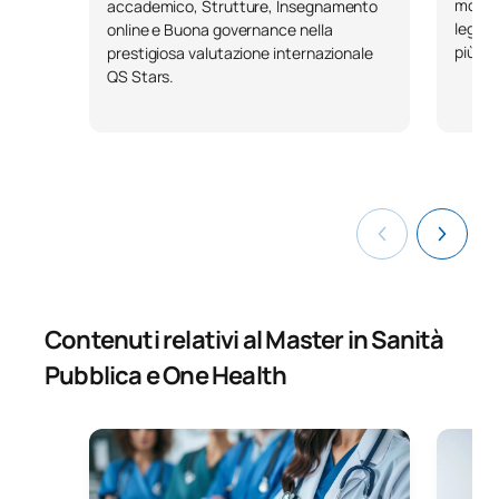
model
accademico, Strutture, Insegnamento
legato
online e Buona governance nella
più di
prestigiosa valutazione internazionale
QS Stars.
Contenuti relativi al Master in Sanità
Pubblica e One Health