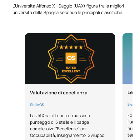
L'Università Alfonso X il Saggio (UAX) figura tra le migliori
università della Spagna secondo le principali classifiche.
Leade
Valutazione di eccellenza
Elenco 
Stelle QS
Forbes
La UAX ha ottenuto il massimo
l'univ
punteggio di 5 stelle e il badge
numero
complessivo "Eccellente" per
territ
Occupabilità, Insegnamento, Sviluppo