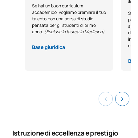
anti
Se hai un buon curriculum
accademico, vogliamo premiare il tuo
Se ha
talento con una borsa di studio
passo
pensata per gli studenti di primo
antic
anno.
(Esclusa la laurea in Medicina).
diret
impeg
con 
Base giuridica
Base
Istruzione di eccellenza e prestigio