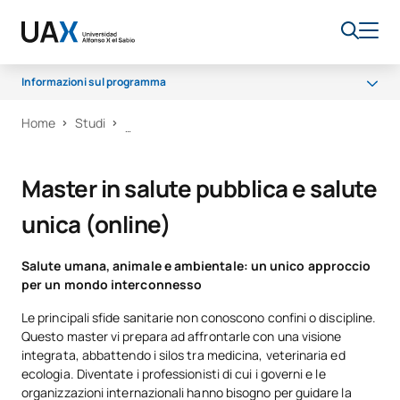
Informazioni sul programma
Home
Studi
Cosa imparerai?
Programma
Master in salute pubblica e salute
Opportunità di carriera
unica (online)
Borse di studio e aiuti finanziari
Salute umana, animale e ambientale: un unico approccio
per un mondo interconnesso
Le principali sfide sanitarie non conoscono confini o discipline.
Questo master vi prepara ad affrontarle con una visione
integrata, abbattendo i silos tra medicina, veterinaria ed
ecologia. Diventate i professionisti di cui i governi e le
organizzazioni internazionali hanno bisogno per guidare la