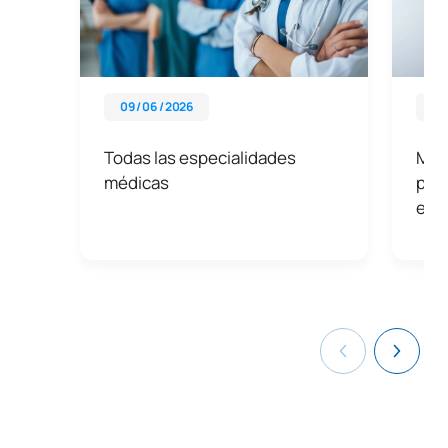
09 / 06 / 2026
18 
Todas las especialidades
Más
médicas
pos
espe