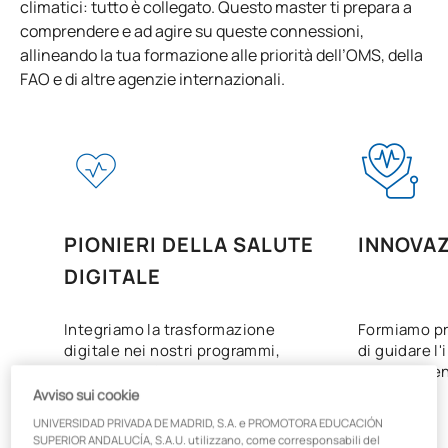
climatici: tutto è collegato. Questo master ti prepara a
comprendere e ad agire su queste connessioni,
allineando la tua formazione alle priorità dell’OMS, della
FAO e di altre agenzie internazionali.
PIONIERI DELLA SALUTE
INNOVAZ
DIGITALE
Integriamo la trasformazione
Formiamo pr
digitale nei nostri programmi,
di guidare l
anticipando le esigenze di un
con strument
settore in costante
Avviso sui cookie
trasformazione.
UNIVERSIDAD PRIVADA DE MADRID, S.A. e PROMOTORA EDUCACIÓN
SUPERIOR ANDALUCÍA, S.A.U. utilizzano, come corresponsabili del