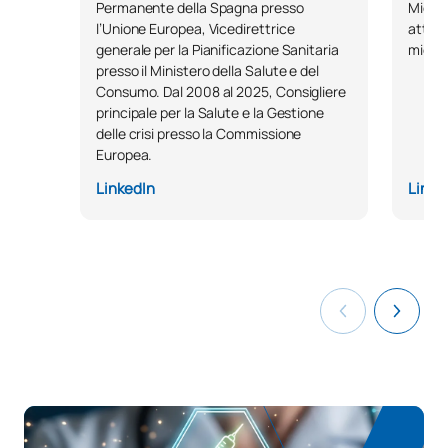
Permanente della Spagna presso
Microb
l’Unione Europea, Vicedirettrice
attivi
generale per la Pianificazione Sanitaria
microb
presso il Ministero della Salute e del
Consumo. Dal 2008 al 2025, Consigliere
principale per la Salute e la Gestione
delle crisi presso la Commissione
Europea.
LinkedIn
Linke