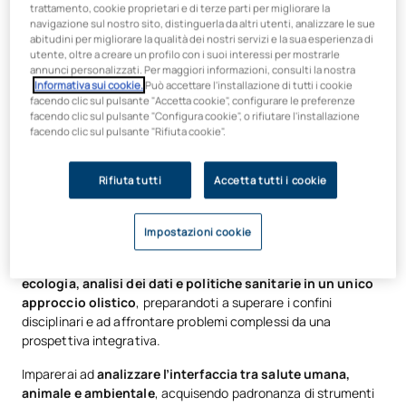
trattamento, cookie proprietari e di terze parti per migliorare la
navigazione sul nostro sito, distinguerla da altri utenti, analizzare le sue
abitudini per migliorare la qualità dei nostri servizi e la sua esperienza di
utente, oltre a creare un profilo con i suoi interessi per mostrarle
annunci personalizzati. Per maggiori informazioni, consulti la nostra
Informativa sui cookie.
Può accettare l'installazione di tutti i cookie
facendo clic sul pulsante "Accetta cookie", configurare le preferenze
facendo clic sul pulsante "Configura cookie", o rifiutare l'installazione
facendo clic sul pulsante "Rifiuta cookie".
All’avanguardia nella salute
globale: un approccio olistico e
Rifiuta tutti
Accetta tutti i cookie
sostenibile
Impostazioni cookie
Questo master va oltre i tradizionali programmi di sanità
pubblica.
Integra epidemiologia, medicina veterinaria,
ecologia, analisi dei dati e politiche sanitarie in un unico
approccio olistico
, preparandoti a superare i confini
disciplinari e ad affrontare problemi complessi da una
prospettiva integrativa.
Imparerai ad
analizzare l’interfaccia tra salute umana,
animale e ambientale
, acquisendo padronanza di strumenti