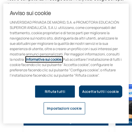
Google UX Design, Machine Learning e Facebook Social Media
Marketing, tra le altre.
Avviso sui cookie
Queste competenze, insieme alle conoscenze, alle abilità, alle
UNIVERSIDAD PRIVADA DE MADRID, S.A. e PROMOTORA EDUCACIÓN
attitudini e ai valori dell'area di Ingegneria Meccanica,
SUPERIOR ANDALUCÍA, S.A.U. utilizzano, come corresponsabili del
saranno il vostro miglior passaporto per il mondo
trattamento, cookie proprietari e di terze parti per migliorare la
professionale.
navigazione sul nostro sito, distinguerla da altri utenti, analizzare le
sue abitudini per migliorare la qualità dei nostri servizi e la sua
Agisci e unisciti a coloro che non solo pensano, ma anche
esperienza di utente, oltre a creare un profilo con i suoi interessi per
fanno!
mostrarle annunci personalizzati. Per maggiori informazioni, consulti
la nostra
Informativa sui cookie.
Può accettare l'installazione di tutti i
cookie facendo clic sul pulsante "Accetta cookie", configurare le
preferenze facendo clic sul pulsante "Configura cookie", o rifiutare
l'installazione facendo clic sul pulsante "Rifiuta cookie".
Laurea in Ingegneria Informatica
Laurea 
Rifiuta tutti
Accetta tutti i cookie
Madrid
Mad
Impostazioni cookie
Sussidio del 30% fino al 15 agosto
Sussidi