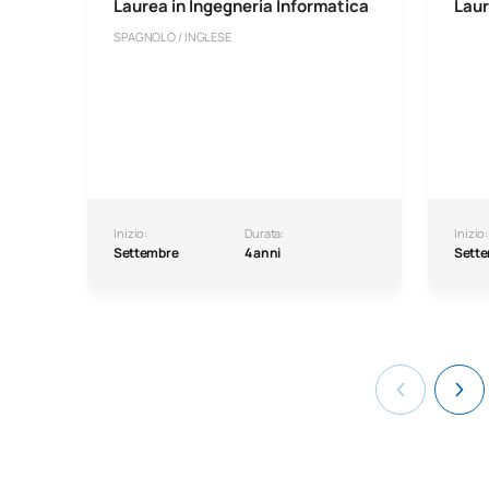
Laurea in Ingegneria Informatica
Laur
SPAGNOLO / INGLESE
Inizio:
Durata:
Inizio:
Settembre
4 anni
Sett