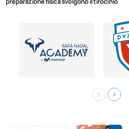
preparazione fisica svolgono il tirocinio
Digitalizzazione applicata ai
D0230813
OB
3
settori produttivi
La sostenibilità applicata al
D0230814
OB
3
sistema produttivo
Progetto intermodulare di
D0230816
OB
5
preparazione fisica
D0230817
FFE2
OB
0
TOTALE:
56
CORSI ELETTIVI