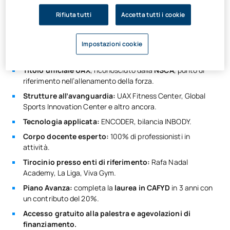
ufficiale di formazione professionale in Preparazione Fisica
Rifiuta tutti
Accetta tutti i cookie
dell’UAX (
ex TAFAD)
potrai formarti ai massimi livelli sotto la
guida
dell’università di riferimento nel campo della salute
e dello sport
, e dare slancio alla tua carriera professionale
Impostazioni cookie
nel campo dell’allenamento, dell’attività fisica e della salute.
Titolo ufficiale UAX
, riconosciuto dalla
NSCA
, punto di
riferimento nell’allenamento della forza.
Strutture all’avanguardia:
UAX Fitness Center, Global
Sports Innovation Center e altro ancora.
Tecnologia applicata:
ENCODER, bilancia INBODY.
Corpo docente esperto:
100% di professionisti in
attività.
Tirocinio presso enti di riferimento:
Rafa Nadal
Academy, La Liga, Viva Gym.
Piano Avanza:
completa la
laurea in CAFYD
in 3 anni con
un contributo del 20%.
Accesso gratuito alla palestra e agevolazioni di
finanziamento.