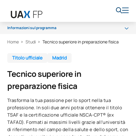
Informazioni sul programma
Home
Studi
Tecnico superiore in preparazione fisica
Programma
Accesso e ammissione
Titolo ufficiale
Madrid
Borse di studio e aiuti finanziari
Tecnico superiore in
Opportunità di carriera
preparazione fisica
Trasforma la tua passione per lo sport nella tua
professione. In soli due anni potrai ottenere il titolo
TSAF e la certificazione ufficiale NSCA-CPT® (ex
TAFAD). Formati ai massimi livelli grazie all’università
di riferimento nel campo della salute e dello sport, con