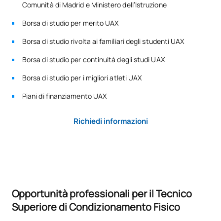
Comunità di Madrid e Ministero dell’Istruzione
Borsa di studio per merito UAX
TOTALE:
5
Borsa di studio rivolta ai familiari degli studenti UAX
*Carattere: FB:Formazione di base, Ob: Obbligatorio, Op:
Borsa di studio per continuità degli studi UAX
Opzionale
Borsa di studio per i migliori atleti UAX
Piani di finanziamento UAX
Richiedi informazioni
Opportunità professionali per il Tecnico
Superiore di Condizionamento Fisico