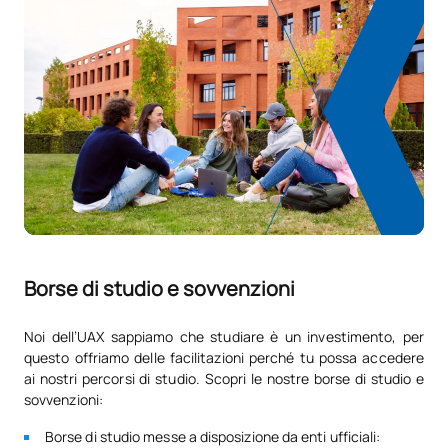
Codice
Soggetti
Carattere*
ECTS
N/A
Corso facoltativo
OP
1
TOTALE:
1
Elenco delle materie opzionali
SOGGETTI ANNUALI
Codice
Soggetti
Carattere*
ECTS
Borse di studio e sovvenzioni
Introduzione all'inglese
Noi dell’UAX sappiamo che studiare è un investimento, per
D0130805
OP
0
questo offriamo delle facilitazioni perché tu possa accedere
professionale (GS)
ai nostri percorsi di studio. Scopri le nostre borse di studio e
sovvenzioni:
Sviluppo delle competenze
D0230815
OP
5
Borse di studio messe a disposizione da enti ufficiali:
sociali