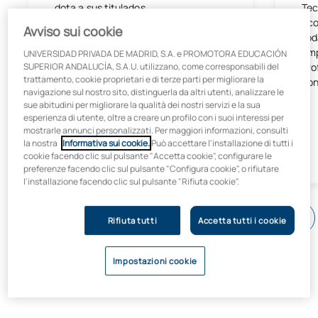
dota a sus titulados.
Tec
aco
Avviso sui cookie
Por ser parte activa del ecosistema de
tod
innovación de las compañías. Por crear
emp
UNIVERSIDAD PRIVADA DE MADRID, S.A. e PROMOTORA EDUCACIÓN
el entorno en el que estudiantes,
pro
SUPERIOR ANDALUCÍA, S.A.U. utilizzano, come corresponsabili del
trattamento, cookie proprietari e di terze parti per migliorare la
docentes y profesionales trabajan, en
con
navigazione sul nostro sito, distinguerla da altri utenti, analizzare le
un contexto tecnológico disruptivo, con
sue abitudini per migliorare la qualità dei nostri servizi e la sua
creatividad y pensamiento crítico,
esperienza di utente, oltre a creare un profilo con i suoi interessi per
generando soluciones que mejoran la
mostrarle annunci personalizzati. Per maggiori informazioni, consulti
vida en nuestras comunidades.
la nostra
Informativa sui cookie.
Può accettare l'installazione di tutti i
cookie facendo clic sul pulsante "Accetta cookie", configurare le
preferenze facendo clic sul pulsante "Configura cookie", o rifiutare
l'installazione facendo clic sul pulsante "Rifiuta cookie".
Rifiuta tutti
Accetta tutti i cookie
Impostazioni cookie