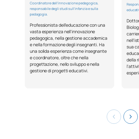
Coordinatore dell'innovazione pedagogica,
Respons
responsabile degli studi sull'infanzia e sulla
educati
pedagogia.
Dottor
Professionista dell'educazione con una
Biolog
vasta esperienza nell'innovazione
carrie
pedagogica, nella gestione accademica
nell'i
e nella formazione degli insegnanti. Ha
sua ca
una solida esperienza come insegnante
educat
e coordinatore, oltre che nella
della 
progettazione, nello sviluppo e nella
l'atti
gestione di progetti educativi.
esperi