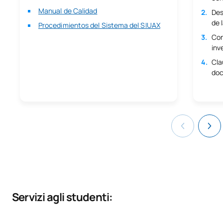
Manual de Calidad
Des
de 
Procedimientos del Sistema del SIUAX
Con
inv
Cla
doc
Servizi agli studenti: