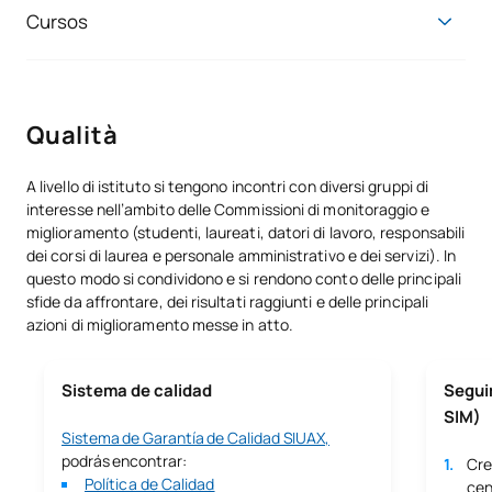
secondo grado, la formazione professionale e
Cursos
l’insegnamento delle lingue
Curso de Formación Pedagógica y Didáctica para
Master universitario in Neuropsicologia dell’Educazione
Profesorado de Formación Profesional y Deportiva
Master in Didattica della Matematica
Qualità
Master universitario in Psicopedagogia
Master universitario in Innovazione educativa
A livello di istituto si tengono incontri con diversi gruppi di
Master universitario in Tecnologia dell’istruzione e
interesse nell’ambito delle Commissioni di monitoraggio e
competenze digitali per i docenti
miglioramento (studenti, laureati, datori di lavoro, responsabili
Master universitario in Attenzione alla diversità ed
dei corsi di laurea e personale amministrativo e dei servizi). In
educazione inclusiva
questo modo si condividono e si rendono conto delle principali
sfide da affrontare, dei risultati raggiunti e delle principali
Master universitario in Leadership e gestione degli istituti
azioni di miglioramento messe in atto.
scolastici
Master universitario in insegnamento dello spagnolo come
lingua straniera
Sistema de calidad
Segui
SIM)
Master universitario in Educazione emotiva e
Sistema de Garantía de Calidad SIUAX,
accompagnamento pedagogico
podrás encontrar:
Cre
Master universitario in mediazione dei conflitti
Política de Calidad
cen