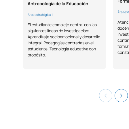
Forma
Antropología de la Educación
Área est
Área estratégica 1
Atenci
El estudiante como eje central con las
docent
siguientes líneas de investigación:
invest
Aprendizaje socioemocional y desarrollo
contin
integral. Pedagogías centradas en el
format
estudiante. Tecnología educativa con
constr
propósito.