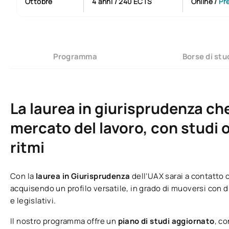
Ottobre
4 anni / 240 ECTS
Online
/
Pr
Programma
Borse di stud
La laurea in giurisprudenza che
mercato del lavoro, con studi o
ritmi
Con la
laurea in Giurisprudenza
dell’UAX sarai a contatto c
acquisendo un profilo versatile, in grado di muoversi con di
e legislativi.
Il nostro programma offre un
piano di studi aggiornato
, c