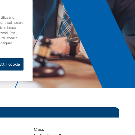
ilizzano,
zione sul nostro
zi e la sua
zzati. Per
utti i cookie
onfigura
tti i cookie
Classi