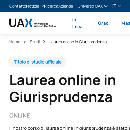
IT
Contatto
Notizie
Ricerca
Aziende
Universo UAX
Blog
The Valley
Italiano
In
Gradi
Mas
Notizie
XTART
English
linea
MIR Asturias
Español
Home
Studi
Laurea online in Giurisprudenza
Français
Titolo di studio ufficiale
Laurea online in
Giurisprudenza
ONLINE
Il nostro corso di laurea online in giurisprudenza è stato 