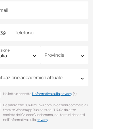
mail
Telefono
zione
Provincia
ituazione accademica attuale
Ho letto e accetto
l'informativa sulla privacy
(*)
Desidero che l'UAX mi invii comunicazioni commerciali
tramite WhatsApp Business dall'UAX e da altre
società del Gruppo Guadarrama, nei termini descritti
nell'Informativa sulla
privacy
.