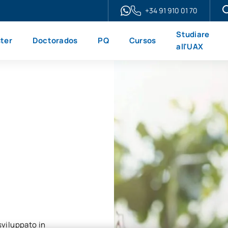
+34 91 910 01 70
Studiare
ter
Doctorados
PQ
Cursos
all'UAX
sviluppato in