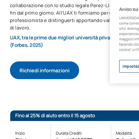
collaborazione con lo studio legale Perez-Llorca, che pun
Avviso sui
fin dal primo giorno. All'UAX ti formiamo per diventare que
UNIVERSIDA
professionista e distinguerti apportando valore all'azien
come corresp
di lavoro.
sito, disting
esperienza d
UAX, tra le prime due migliori università private apprezzat
maggiori inf
(Forbes, 2025)
facendo clic
cookie", o ri
Impostaz
Richiedi informazioni
Avvio del processo d
Fino al 25% di aiuto entro il 15 agosto
Inizio
Durata Crediti
Modalità