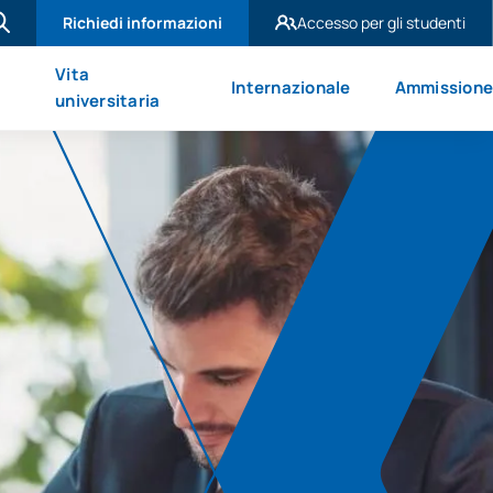
Richiedi informazioni
Accesso per gli studenti
UAX Madrid
Vita
Internazionale
Ammission
UAX Mare Nostrum
universitaria