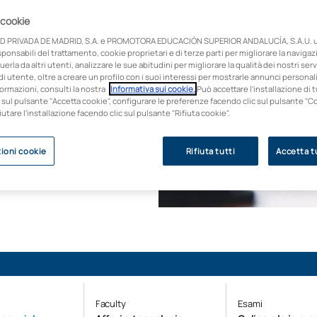
ta sulla pratica legale
 cookie
l tipo di
D PRIVADA DE MADRID, S.A. e PROMOTORA EDUCACIÓN SUPERIOR ANDALUCÍA, S.A.U. ut
da sin dal primo giorno
onsabili del trattamento, cookie proprietari e di terze parti per migliorare la naviga
uerla da altri utenti, analizzare le sue abitudini per migliorare la qualità dei nostri servi
i utente, oltre a creare un profilo con i suoi interessi per mostrarle annunci personali
e dalle aziende
ormazioni, consulti la nostra
Informativa sui cookie.
Può accettare l'installazione di t
 sul pulsante "Accetta cookie", configurare le preferenze facendo clic sul pulsante "C
fiutare l'installazione facendo clic sul pulsante "Rifiuta cookie".
ioni cookie
Rifiuta tutti
Accetta tu
i ammissione
Faculty
Esami