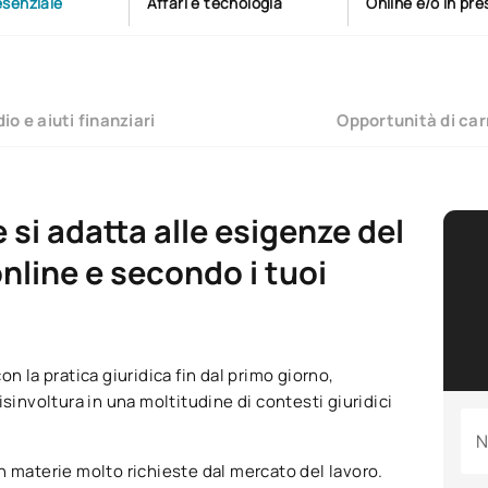
esenziale
Affari e tecnologia
Online e/o in pr
io e aiuti finanziari
Opportunità di car
 si adatta alle esigenze del
nline e secondo i tuoi
on la pratica giuridica fin dal primo giorno,
sinvoltura in una moltitudine di contesti giuridici
N
on materie molto richieste dal mercato del lavoro.