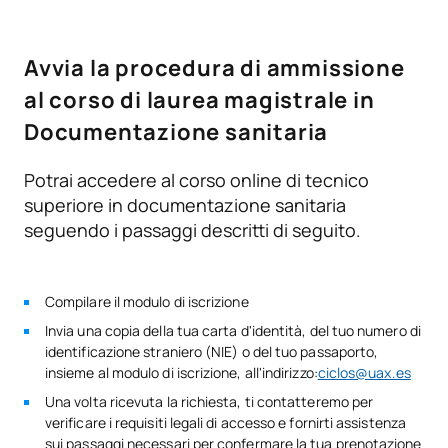
Professionale in Sanità: Orientamento alla formazione e al
Certificato di superamento degli esami di ammissione ai
lavoro. Laurea in Psicologia e in Udito e Linguaggio.
cicli di formazione di livello superiore.
TOTALE:
60
Esperienza consolidata nell'orientamento scolastico e
Avvia la procedura di ammissione
nella risoluzione dei conflitti. Consulenza psicopedagogica.
al corso di laurea magistrale in
Nanouska Álvarez-Barón:
Insegnante di Formazione
CORSI ELETTIVI
Documentazione sanitaria
Professionale in ambito sanitario: orientamento all'impresa
e all'imprenditorialità.
Codice
Soggetti
Carattere*
ECTS
Potrai accedere al corso online di tecnico
superiore in documentazione sanitaria
N/A
Corso facoltativo
OP
1
seguendo i passaggi descritti di seguito.
TOTALE:
1
Compilare il modulo di iscrizione
Invia una copia della tua carta d'identità, del tuo numero di
Secondo anno
identificazione straniero (NIE) o del tuo passaporto,
insieme al modulo di iscrizione, all'indirizzo:
ciclos@uax.es
SOGGETTI ANNUALI
Una volta ricevuta la richiesta, ti contatteremo per
verificare i requisiti legali di accesso e fornirti assistenza
Codice
Soggetti
Carattere*
ECTS
sui passaggi necessari per confermare la tua prenotazione