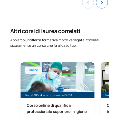
Altri corsi di laurea correlati
Abbiamo un'offerta formativa molto variegata: troverai
sicuramente un corso che fa al caso tuo.
Corso online di qualifica professionale superiore in
Corso on
Online
Onl
Fino al 40% di sconto prima del 14/08
Fino al 
Corso online di qualifica
Cors
professionale superiore in igiene
in d