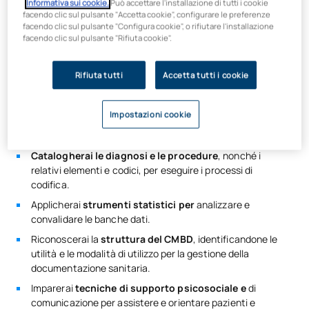
professionisti sanitari in attività,
e vai oltre la classica
Informativa sui cookie.
Può accettare l'installazione di tutti i cookie
facendo clic sul pulsante "Accetta cookie", configurare le preferenze
formazione amministrativa per moltiplicare le tue opportunità
facendo clic sul pulsante "Configura cookie", o rifiutare l'installazione
nel settore sanitario. Nel
corso di formazione professionale
facendo clic sul pulsante "Rifiuta cookie".
in Documentazione Sanitaria
ti specializzerai in:
L’approccio
ai processi gestionali più richiesti nelle
Rifiuta tutti
Accetta tutti i cookie
strutture sanitarie, con
una
prospettiva aggiornata,
digitale e multidisciplinare.
Impostazioni cookie
Acquisirai familiarità con la
terminologia clinica relativa
a
patologie, esami diagnostici e opzioni terapeutiche.
Catalogherai le diagnosi e le procedure
, nonché i
relativi elementi e codici, per eseguire i processi di
codifica.
Applicherai
strumenti statistici per
analizzare e
convalidare le banche dati.
Riconoscerai la
struttura del CMBD
, identificandone le
utilità e le modalità di utilizzo per la gestione della
documentazione sanitaria.
Imparerai
tecniche di supporto psicosociale e
di
comunicazione per assistere e orientare pazienti e