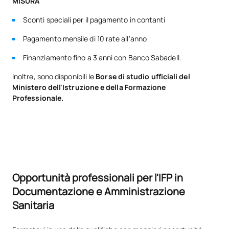
MISURA
informativi
Sconti speciali per il pagamento in contanti
TOTALE:
5
Pagamento mensile di 10 rate all'anno
Finanziamento fino a 3 anni con Banco Sabadell.
*Carattere: FB:Formazione di base, Ob: Obbligatorio, Op:
Inoltre, sono disponibili le
Borse di studio ufficiali del
Opzionale
Ministero dell'Istruzione e della Formazione
Professionale.
Opportunità professionali per l'IFP in
Documentazione e Amministrazione
Sanitaria