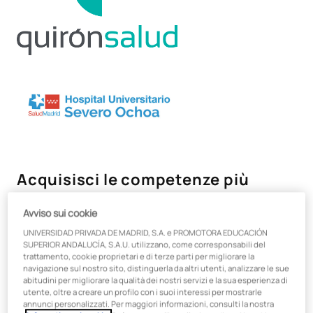
Acquisisci le competenze più
richieste dalle aziende sanitarie,
Avviso sui cookie
con un titolo di studio adeguato
UNIVERSIDAD PRIVADA DE MADRID, S.A. e PROMOTORA EDUCACIÓN
alla realtà attuale del settore
SUPERIOR ANDALUCÍA, S.A.U. utilizzano, come corresponsabili del
trattamento, cookie proprietari e di terze parti per migliorare la
sanitario.
navigazione sul nostro sito, distinguerla da altri utenti, analizzare le sue
abitudini per migliorare la qualità dei nostri servizi e la sua esperienza di
utente, oltre a creare un profilo con i suoi interessi per mostrarle
Scegli un
corso online specializzato, flessibile e
ideato da
annunci personalizzati. Per maggiori informazioni, consulti la nostra