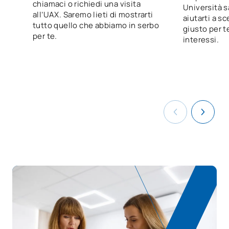
chiamaci o richiedi una visita
Digitalizzazione applicata ai
Università s
V0231015
OB
3
all’UAX. Saremo lieti di mostrarti
settori produttivi
aiutarti a sc
tutto quello che abbiamo in serbo
giusto per te
per te.
interessi.
La sostenibilità applicata al
V0231016
OB
3
sistema produttivo
Progetto di
V0231018
documentazione e gestione
OB
5
sanitaria
V0231019
FFE1
OB
0
TOTALE:
55
CORSI ELETTIVI