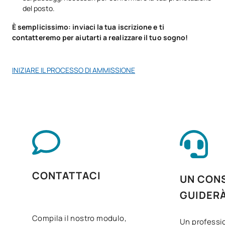
del posto.
V0231009
Codifica sanitaria
OB
11
È semplicissimo: inviaci la tua iscrizione e ti
contatteremo per aiutarti a realizzare il tuo sogno!
Assistenza psicosociale al
V0231010
OB
7
paziente/utente
INIZIARE IL PROCESSO DI AMMISSIONE
V0231011
Convalida e utilizzo dei dati
OB
8
Gestione amministrativa
V0231012
OB
8
sanitaria
V0231013
Inglese professionale
OB
5
CONTATTACI
UN CONS
Itinerario personale per
GUIDER
V0231014
OB
5
l'occupabilità II
Compila il nostro modulo,
Un professio