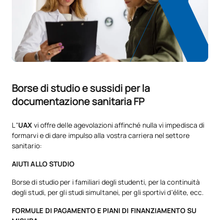
Codice
Soggetti
Carattere*
ECTS
N/A
Corso facoltativo
OP
1
TOTALE:
1
Borse di studio e sussidi per la
Elenco delle materie opzionali
documentazione sanitaria FP
SOGGETTI ANNUALI
L
'UAX
vi offre delle agevolazioni affinché nulla vi impedisca di
Codice
Soggetti
Carattere*
ECTS
formarvi e di dare impulso alla vostra carriera nel settore
sanitario:
Ampliamento dell’Itinerario
AIUTI ALLO STUDIO
V0131007
OP
0
personale per l’occupabilità I
Borse di studio per i familiari degli studenti, per la continuità
degli studi, per gli studi simultanei, per gli sportivi d'élite, ecc.
Ampliamento dell'informatica
FORMULE DI PAGAMENTO E PIANI DI FINANZIAMENTO SU
V0231017
d'ufficio e dei processi
OP
5