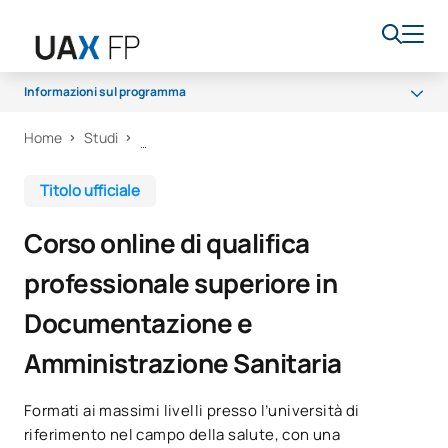
Informazioni sul programma
Home
Studi
Programma
Accesso e ammissione
Titolo ufficiale
Borse di studio e aiuti finanziari
Corso online di qualifica
Opportunità di carriera
professionale superiore in
Documentazione e
Amministrazione Sanitaria
Formati ai massimi livelli presso l’università di
riferimento nel campo della salute, con una