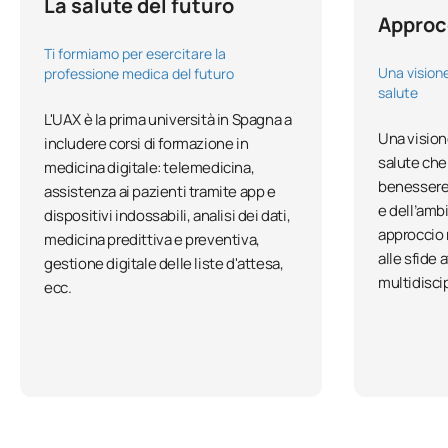
La salute del futuro
Approc
Ti formiamo per esercitare la
Una visione
professione medica del futuro
salute
L'UAX è la prima università in Spagna a
Una vision
includere corsi di formazione in
salute che 
medicina digitale: telemedicina,
benessere 
assistenza ai pazienti tramite app e
e dell’am
dispositivi indossabili, analisi dei dati,
approccio 
medicina predittiva e preventiva,
alle sfide 
gestione digitale delle liste d'attesa,
multidiscip
ecc.