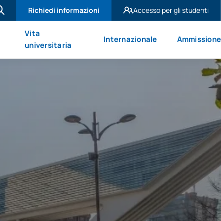
Richiedi informazioni
Accesso per gli studenti
UAX Madrid
Vita
Internazionale
Ammission
UAX Mare Nostrum
universitaria