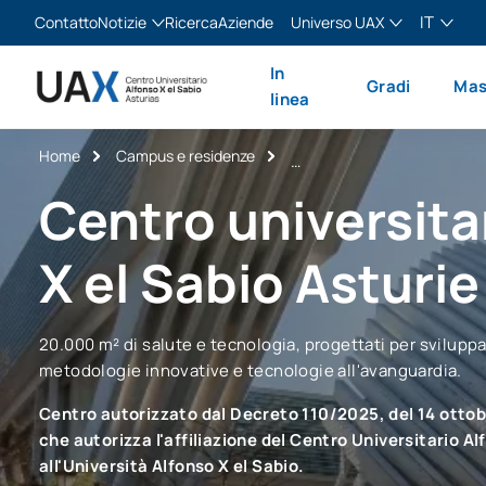
IT
Contatto
Notizie
Ricerca
Aziende
Universo UAX
Blog
The Valley
Italiano
In
Gradi
Mas
Notizie
XTART
English
linea
MIR Asturias
Español
Home
Campus e residenze
Français
Centro universita
X el Sabio Asturie
20.000 m² di salute e tecnologia, progettati per sviluppa
metodologie innovative e tecnologie all'avanguardia.
Centro autorizzato dal Decreto 110/2025, del 14 ottobr
che autorizza l'affiliazione del Centro Universitario Al
all'Università Alfonso X el Sabio.