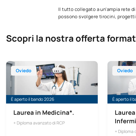
Il tutto collegato a un'ampia rete d
possono svolgere tirocini, progetti 
Scopri la nostra offerta format
Laurea in Medicina a Oviedo
Laurea in Sc
Oviedo
Oviedo
È aperto il bando 2026
È aperto il 
Laurea in Medicina*.
Laurea
Infermi
+ Diploma avanzato di RCP
+ Diploma d