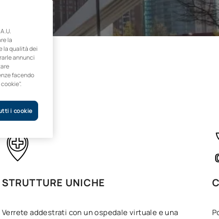
A.U.
re la
e la qualità dei
trarle annunci
tare
erenze facendo
 cookie".
tti i cookie
STRUTTURE UNICHE
C
Verrete addestrati con un ospedale virtuale e una
Po