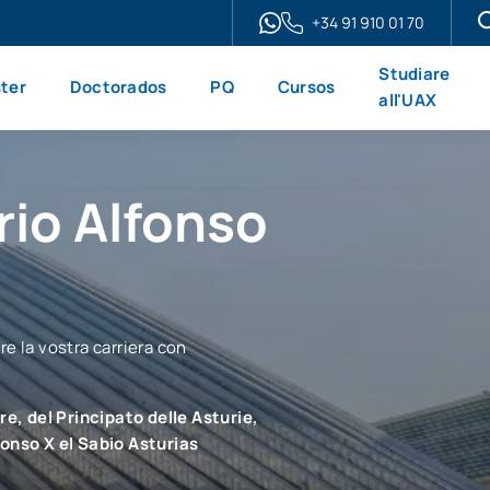
+34 91 910 01 70
Studiare
ter
Doctorados
PQ
Cursos
all'UAX
rio Alfonso
re la vostra carriera con
e, del Principato delle Asturie,
fonso X el Sabio Asturias