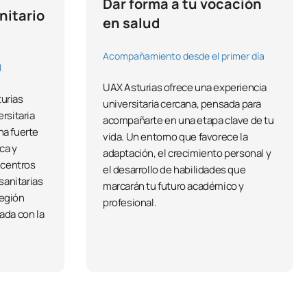
Dar forma a tu vocación
nitario
en salud
Acompañamiento desde el primer día
l
UAX Asturias ofrece una experiencia
urias
universitaria cercana, pensada para
rsitaria
acompañarte en una etapa clave de tu
na fuerte
vida. Un entorno que favorece la
ca y
adaptación, el crecimiento personal y
 centros
el desarrollo de habilidades que
sanitarias
marcarán tu futuro académico y
región
profesional.
ada con la