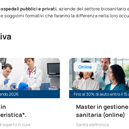
i
ospedali pubblici e privati
, aziende del settore biosanitario e
e soggiorni formativi che faranno la differenza nella loro occu
iva
ienze infermieristiche a Oviedo
Master universitario in Direz
Online
bando 2026
Fino al 30% di aiuto entro il 15
 in
Master in gestione
eristica*.
sanitaria (online)
i esperto in cure
Sanità elettronica