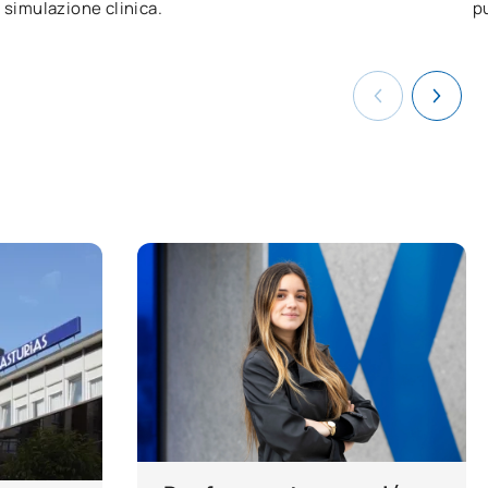
simulazione clinica.
pu