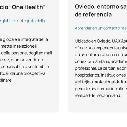
Oviedo, entorno sa
cio “One Health”
de referencia
 globale e integrata della
Aprender en un contexto rea
e globale e integrata della
Ubicado en Oviedo, UAX Ast
mette in relazione il
ofrece una experiencia unive
delle persone, degli animali
en un entorno urbano con u
biente, promuovendo un
conexión sanitaria, académi
responsabile e sostenibile
profesional. La cercanía con
attuali da una prospettiva
hospitalarios, instituciones 
linare.
y el tejido profesional de la 
permite una formación aline
realidad del sector salud.