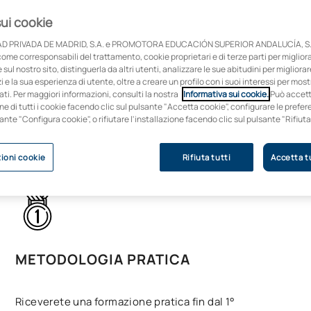
sui cookie
D PRIVADA DE MADRID, S.A. e PROMOTORA EDUCACIÓN SUPERIOR ANDALUCÍA, S.
come corresponsabili del trattamento, cookie proprietari e di terze parti per migliora
sul nostro sito, distinguerla da altri utenti, analizzare le sue abitudini per migliorar
zi e la sua esperienza di utente, oltre a creare un profilo con i suoi interessi per mos
ti. Per maggiori informazioni, consulti la nostra
Informativa sui cookie.
Può accet
one di tutti i cookie facendo clic sul pulsante "Accetta cookie", configurare le pref
a nelle Asturie
sante "Configura cookie", o rifiutare l'installazione facendo clic sul pulsante "Rifiuta
ioni cookie
Rifiuta tutti
Accetta tu
METODOLOGIA PRATICA
Riceverete una formazione pratica fin dal 1°