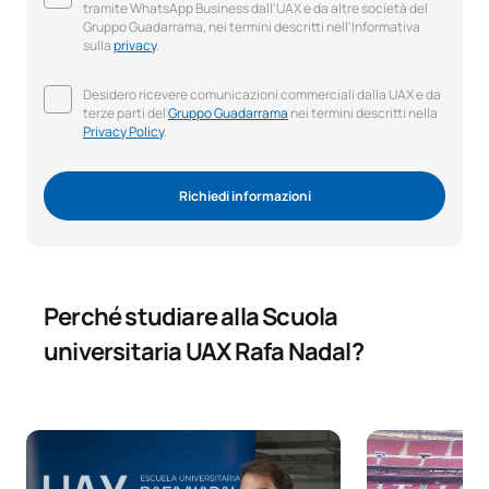
tramite WhatsApp Business dall'UAX e da altre società del
Gruppo Guadarrama, nei termini descritti nell'Informativa
sulla
privacy
.
Desidero ricevere comunicazioni commerciali dalla UAX e da
terze parti del
Gruppo Guadarrama
nei termini descritti nella
Privacy Policy
.
Richiedi informazioni
Perché studiare alla Scuola
universitaria UAX Rafa Nadal?