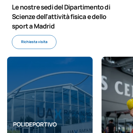
accompagnamento musicale
Le nostre sedi del Dipartimento di
Scienze dell'attività fisica e dello
Introduzione alla ricerca nelle
0430515
scienze dell'attività fisica e
OB
4
sport a Madrid
dello sport
Richiesta visita
TOTALE:
8
SECONDO QUADRIMESTRE
Codice
Soggetti
Carattere*
ECTS
0430516
Tesi di laurea triennale
OB
6
TOTALE:
6
POLIDEPORTIVO