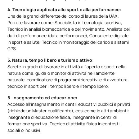
4. Tecnologia applicata allo sport e alla performance:
Una delle grandi differenze del corso di laurea della UAX.
SECONDO QUADRIMESTRE
Potrete lavorare come: Specialista in tecnologia sportiva,
Tecnico in analisi biomeccanica e del movimento, Analista dei
Codice
Soggetti
Carattere*
ECTS
dati di performance (data performance), Consulente digitale
in sport e salute, Tecnico in monitoraggio del carico e sistemi
GPS.
Attività fisica nelle
0430549
OP
4
popolazioni speciali
5. Natura, tempo libero e turismo attivo:
Sarete in grado di lavorare in attività all'aperto e sport nella
natura come: guida o monitor di attività nell'ambiente
Comunicazione in lingua
0430550
OP
4
naturale, coordinatore di programmi ricreativi e di avventura,
straniera II
tecnico in sport per il tempo libero e il tempo libero.
6. Insegnamento ed educazione:
0430551
Dietetica
OP
4
Accesso all'insegnamento in centri educativi pubblici e privati
(richiede un Master qualificante), così come in altri ambienti:
Organizzazione e
Insegnante di educazione fisica, Insegnante in centri di
0430552
pianificazione
OP
4
formazione sportiva, Tecnico di attività fisica in contesti
sociali o inclusivi.
dell'allenamento sportivo