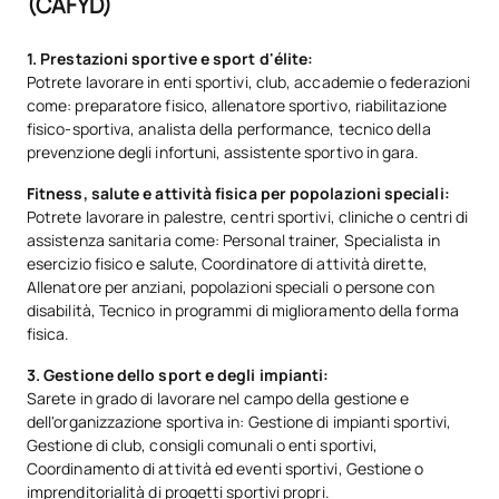
(CAFYD)
Biomeccanica delle tecniche
0430543
OP
4
sportive
1. Prestazioni sportive e sport d'élite:
Potrete lavorare in enti sportivi, club, accademie o federazioni
come: preparatore fisico, allenatore sportivo, riabilitazione
0430544
Nozioni di base di biochimica
OP
4
fisico-sportiva, analista della performance, tecnico della
prevenzione degli infortuni, assistente sportivo in gara.
Didattica dell'attività fisica e
0430545
OP
4
Fitness, salute e attività fisica per popolazioni speciali:
dello sport II
Potrete lavorare in palestre, centri sportivi, cliniche o centri di
assistenza sanitaria come: Personal trainer, Specialista in
esercizio fisico e salute, Coordinatore di attività dirette,
Attrezzature e impianti
0430546
OP
4
Allenatore per anziani, popolazioni speciali o persone con
sportivi
disabilità, Tecnico in programmi di miglioramento della forma
fisica.
0430547
Alimentazione
OP
4
3. Gestione dello sport e degli impianti:
Sarete in grado di lavorare nel campo della gestione e
0430548
Sanità pubblica
OP
4
dell'organizzazione sportiva in: Gestione di impianti sportivi,
Gestione di club, consigli comunali o enti sportivi,
Coordinamento di attività ed eventi sportivi, Gestione o
TOTALE:
28
imprenditorialità di progetti sportivi propri.