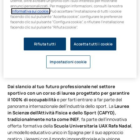
utente, oltre a creare un profilo con i suoi interessi per mostrarle
annunci personalizzati. Per maggiori informazioni, consulti la nostra
Informativa sui cookie.
Può accettare l'installazione di tutti i cookie
facendo clic sul pulsante "Accetta cookie", configurare le preferenze
facendo clic sul pulsante "Configura cookie", o rifiutare l'installazione
facendo clic sul pulsante "Rifiuta cookie".
Rifiuta tutti
Accetta tutti i cookie
Trasforma la tua passione per lo
sport nella tua professione, con la
Impostazioni cookie
laurea in CAFYD
Dai slancio al tuo futuro professionale nel settore
sportivo con un corso di laurea progettato per garantire
il 100% di occupabilità
e per farti entrare a far parte del
panorama internazionale dell’industria dello sport. La
Laurea
in Scienze dell’Attività Fisica e dello Sport (CAFYD),
tradizionalmente nota come INEF
, fa parte dell’innovativa
offerta formativa della
Scuola Universitaria UAX Rafa Nadal
,
un modello educativo unico in Spagna per il suo approccio
pratico, i legami con il mondo imprenditoriale e la visione