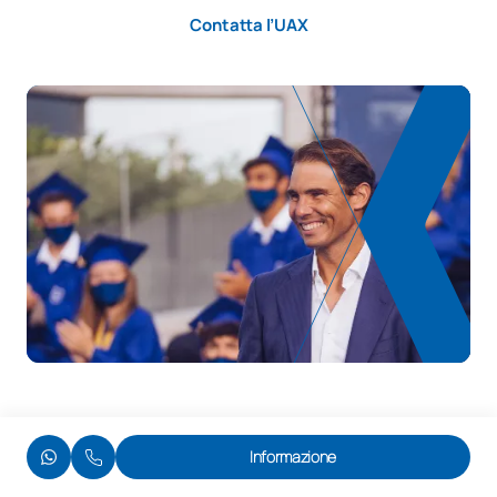
Contatta l’UAX
Promozione, organizzazione
0430553
OP
4
e sviluppo di eventi sportivi
Riabilitazione funzionale e
0430554
OP
4
riadattamento sportivo
TOTALE:
24
*Carattere: FB:Formazione di base, Ob: Obbligatorio, Op:
Opzionale
Informazione