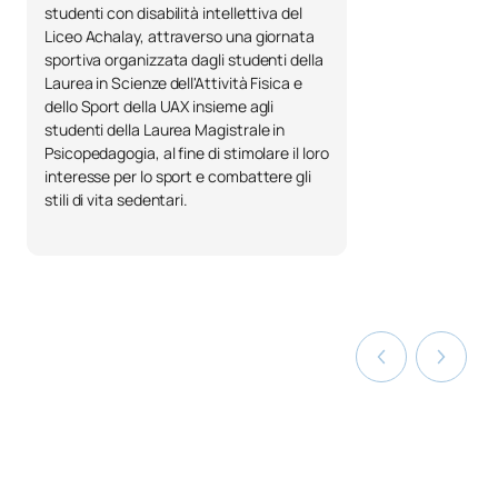
studenti con disabilità intellettiva del
Liceo Achalay, attraverso una giornata
0430511
Master in Scienze motorie
OB
6
sportiva organizzata dagli studenti della
Laurea in Scienze dell'Attività Fisica e
Pianificazione e gestione
dello Sport della UAX insieme agli
0430512
OB
6
sportiva
studenti della Laurea Magistrale in
Psicopedagogia, al fine di stimolare il loro
interesse per lo sport e combattere gli
0430517
Tirocini accademici esterni
OB
12
stili di vita sedentari.
TOTALE:
30
PRIMO QUADRIMESTRE
Codice
Soggetti
Carattere*
ECTS
Attività coreografiche e
0430514
preparazione fisica con
OB
4