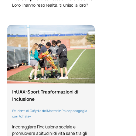
Loro l’hanno reso realtà, ti unisci a loro?
Legislazione in materia di
0330516
OB
4
sport
Prevenzione degli infortuni e
0330517
OB
4
primo soccorso
TOTALE:
8
Quarto anno
SOGGETTI ANNUALI
InUAX-Sport Trasformazioni di
inclusione
Codice
Soggetti
Carattere*
ECTS
Studenti di Cafyd e del Master in Psicopedagogia
con Achalay.
Valutazione funzionale delle
0430510
OB
6
Incoraggiare l'inclusione sociale e
prestazioni fisiche e sportive
promuovere abitudini di vita sane tra gli