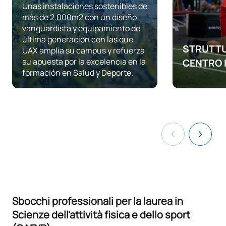
Unas instalaciones sostenibles de
CORSI ELETTIVI
más de 2.000m2 con un diseño
vanguardista y equipamiento de
Codice
Soggetti
Carattere*
ECTS
última generación con las que
STRUTTU
UAX amplía su campus y refuerza
N/A
Corso facoltativo
OP
16
su apuesta por la excelencia en la
CENTRO 
formación en Salud y Deporte.
Un club spo
TOTALE:
16
universitari
materiale pe
sport.
Elenco delle materie opzionali
PRIMO QUADRIMESTRE
Codice
Soggetti
Carattere*
ECTS
Analisi della strategia e della
Sbocchi professionali per la laurea in
0430542
OP
4
tattica sportiva
Scienze dell'attività fisica e dello sport