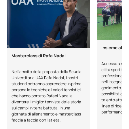
Insieme all'A
Masterclass di Rafa Nadal
Accesso a stage
città sportiva, 
Nell'ambito della proposta della Scuola
professionale d
Universitaria UAX Rafa Nadal, i nostri
nell'insegnamen
studenti potranno apprendere in prima
godimento di un
persona le tecniche e i valori tennistici
possibilità di p
che hanno portato Rafael Nadal a
talento attrave
diventare il miglior tennista della storia
linee di ricerca
sui campi in terra battuta, in una
performance e a
giornata di allenamento e masterclass
faccia a faccia con l'atleta.