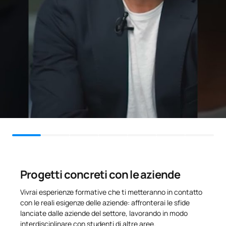
PRIMO QUADRIMESTRE
Codice
Soggetti
Carattere*
ECTS
0330514
Sport e tempo libero
OB
4
Psicologia dell'attività fisica e
0330515
OB
6
dello sport
TOTALE:
10
Progetti concreti con le aziende
SECONDO QUADRIMESTRE
Vivrai esperienze formative che ti metteranno in contatto
con le reali esigenze delle aziende: affronterai le sfide
Codice
Soggetti
Carattere*
ECTS
lanciate dalle aziende del settore, lavorando in modo
interdisciplinare con studenti di altre aree.