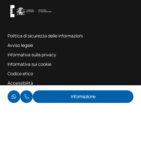
UAX Digital Garage
Sistema interno di garanzia della qualità
Aule di musica
Domande frequenti
Politica di sicurezza delle informazioni
Mappa del sito
Avviso legale
Informativa sulla privacy
Informativa sui cookie
Codice etico
Accessibilità
© UAX 2026
Informazione
Ti chiamiamo