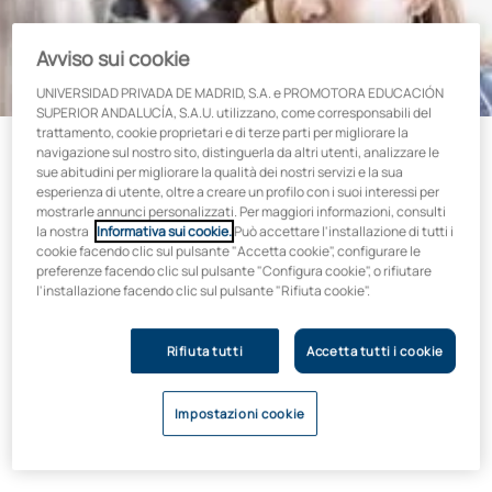
Avviso sui cookie
UNIVERSIDAD PRIVADA DE MADRID, S.A. e PROMOTORA EDUCACIÓN
SUPERIOR ANDALUCÍA, S.A.U. utilizzano, come corresponsabili del
trattamento, cookie proprietari e di terze parti per migliorare la
navigazione sul nostro sito, distinguerla da altri utenti, analizzare le
sue abitudini per migliorare la qualità dei nostri servizi e la sua
esperienza di utente, oltre a creare un profilo con i suoi interessi per
Ti aiutiamo a diventare il
mostrarle annunci personalizzati. Per maggiori informazioni, consulti
professionista che sogni di essere
la nostra
Informativa sui cookie.
Può accettare l'installazione di tutti i
cookie facendo clic sul pulsante "Accetta cookie", configurare le
preferenze facendo clic sul pulsante "Configura cookie", o rifiutare
Noi dell’Università Alfonso X el Sabio ci preoccupiamo del tuo
l'installazione facendo clic sul pulsante "Rifiuta cookie".
futuro, ecco perché ti offriamo un piano completo di borse di
studio, aiuti e finanziamenti.
Rifiuta tutti
Accetta tutti i cookie
Il nostro obiettivo è quello di mettere a tua disposizione tutti i
mezzi possibili per formarti nella professione che desideri
Impostazioni cookie
praticare.