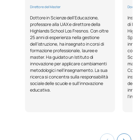
all'interno dell'istituto
Direttore del Master
Docente
Dottore in Scienze dell'Educazione,
Insegn
Leadership didattica e
professore alla UAX e direttore della
di Edu
SM150407
tecniche di comunicazione
OB
6
Highlands School Los Fresnos. Con oltre
Highla
assertiva
25 anni di esperienza nella gestione
Specia
dell'istruzione, ha insegnato in corsi di
innova
formazione professionale, lauree e
coachi
SM150408
Tirocini accademici esterni
OB
6
master. Ha guidato un Istituto di
Scienz
innovazione per applicare cambiamenti
master
SM150409
Tesi di laurea magistrale
OB
6
metodologici nell'insegnamento. La sua
Con es
ricerca si concentra sulla responsabilità
insegn
sociale delle scuole e sull'innovazione
dell'i
TOTALE:
24
educativa.
innova
l'inse
*Carattere: FB:Formazione di base, Ob: Obbligatorio, Op:
Opzionale