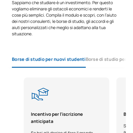
Sappiamo che studiare è un investimento. Per questo
vogliamo eliminare gli ostacoli economici e renderti le
cose più semplici. Compila il modulo e scopri, con l’aiuto
dei nostri consulenti, le borse di studio, gli accordi e gli
aiuti personalizzati che meglio si adattano alla tua
situazione.
Borse di studio per nuovi studenti
Borse di studio per s
Incentivo per l'iscrizione
Bors
anticipata
Se h
acca
Se hai già deciso di fare il grande