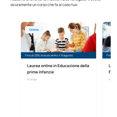
sicuramente un corso che fa al caso tuo:
Laurea online in Educazione della prima infanzia
Laurea 
Online
Onl
Fino al 25% di aiuto entro il 15 agosto
Fino al 
Laurea online in Educazione della
Laur
prima infanzia
Form
In linea
In line