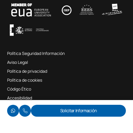
Contacto
Fab Lab UAX
Música y Artes Escénicas
Condiciones y términos del servicio
UAX Digital Garage
Sistema interno de garantía de calidad
Aulas de Música
Preguntas Frecuentes
Política Seguridad Información
Mapa del sitio web
Aviso Legal
Política de privacidad
Política de cookies
Código Ético
Quitar filtros
Aplicar filtros
Accesibilidad
© UAX 2026
Solicitar Información