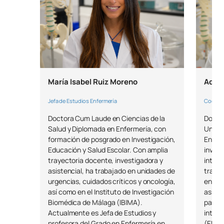
María Isabel Ruiz Moreno
Adolf
Jefa de Estudios Enfermería
Coordin
Doctora Cum Laude en Ciencias de la
Doctor
Salud y Diplomada en Enfermería, con
Univer
formación de posgrado en Investigación,
Enferm
Educación y Salud Escolar. Con amplia
invest
trayectoria docente, investigadora y
intern
asistencial, ha trabajado en unidades de
traye
urgencias, cuidados críticos y oncología,
ensayo
así como en el Instituto de Investigación
asiste
Biomédica de Málaga (IBIMA).
partic
Actualmente es Jefa de Estudios y
inteli
profesora del Grado en Enfermería en
(ERC G