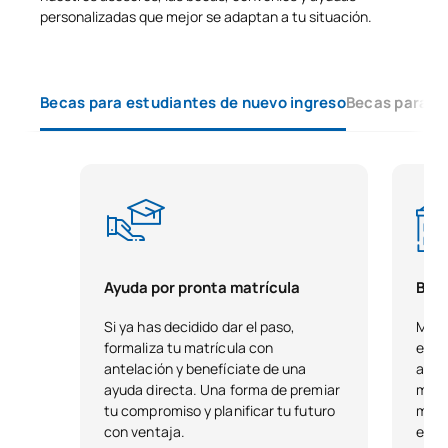
personalizadas que mejor se adaptan a tu situación.
Becas para estudiantes de nuevo ingreso
Becas para e
Ayuda por pronta matrícula
Beca
Si ya has decidido dar el paso,
Matr
formaliza tu matrícula con
empa
antelación y benefíciate de una
acre
ayuda directa. Una forma de premiar
mant
tu compromiso y planificar tu futuro
moti
con ventaja.
expe