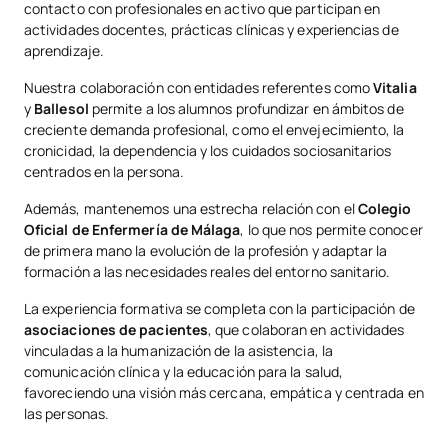
contacto con profesionales en activo que participan en
Diploma de Experto en Urgencias, Emergencias y Cuidados
actividades docentes, prácticas clínicas y experiencias de
Críticos, que te prepara para trabajar en áreas como UCI y
aprendizaje.
OB
9
Anual
Urgencias, preparándote para atender situaciones de alta
Enfermería Clínica I
exigencia en cualquier ámbito sanitario.
Nuestra colaboración con entidades referentes como
Vitalia
y
Ballesol
permite a los alumnos profundizar en ámbitos de
OB
6
Anual
creciente demanda profesional, como el envejecimiento, la
Cuidados del Adulto mayor
Instalaciones
cronicidad, la dependencia y los cuidados sociosanitarios
centrados en la persona.
Dispondrás de las mejores instalaciones para desarrollarte
Cuidados Paliativos y Ética
profesionalmente:
OB
6
Anual
Además, mantenemos una estrecha relación con el
Colegio
Aplicada
Oficial de Enfermería de Málaga
, lo que nos permite conocer
Laboratorio de Anatomía:
Los estudiantes cuentan con
de primera mano la evolución de la profesión y adaptar la
modelos anatómicos de los órganos y sistemas del cuerpo
formación a las necesidades reales del entorno sanitario.
Enfermería Familiar y
humano, Además, está dotado con sistemas de asistencia
OB
6
Anual
docente audiovisual con abundante material gráfico
Comunitaria
La experiencia formativa se completa con la participación de
relacionado con la morfología, estructura y función del
asociaciones de pacientes
, que colaboran en actividades
cuerpo humano.
vinculadas a la humanización de la asistencia, la
PAE
12
Anual
Prácticum II
Laboratorio de Biología:
Disponemos de dos laboratorios
comunicación clínica y la educación para la salud,
de Biología Celular, Bioquímica, Análisis Biológicos,
favoreciendo una visión más cercana, empática y centrada en
Farmacología y Microbiología. La dotación inventariable y
las personas.
TERCER CURSO
fungible de los laboratorios biológicos es la habitual en