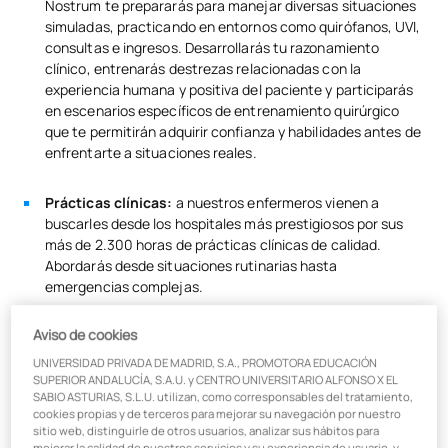
Nostrum te prepararás para manejar diversas situaciones
simuladas, practicando en entornos como quirófanos, UVI,
consultas e ingresos. Desarrollarás tu razonamiento
clínico, entrenarás destrezas relacionadas con la
experiencia humana y positiva del paciente y participarás
en escenarios específicos de entrenamiento quirúrgico
que te permitirán adquirir confianza y habilidades antes de
enfrentarte a situaciones reales.
Prácticas clínicas:
a nuestros enfermeros vienen a
buscarles desde los hospitales más prestigiosos por sus
más de 2.300 horas de prácticas clínicas de calidad.
Abordarás desde situaciones rutinarias hasta
emergencias complejas.
Aviso de cookies
Enfermería del futuro:
en UAX te formamos a través de
un enfoque práctico conectado a tu futura realidad
UNIVERSIDAD PRIVADA DE MADRID, S.A., PROMOTORA EDUCACIÓN
profesional y unas instalaciones con la última tecnología
SUPERIOR ANDALUCÍA, S.A.U. y CENTRO UNIVERSITARIO ALFONSO X EL
SABIO ASTURIAS, S.L.U. utilizan, como corresponsables del tratamiento,
de simulación inmersiva y experiencial. Utilizarás
cookies propias y de terceros para mejorar su navegación por nuestro
herramientas digitales avanzadas y conocerás el potencial
sitio web, distinguirle de otros usuarios, analizar sus hábitos para
de la inteligencia artificial aplicada a los cuidados y a la
mejorar la calidad de nuestros servicios y su experiencia de usuario, y