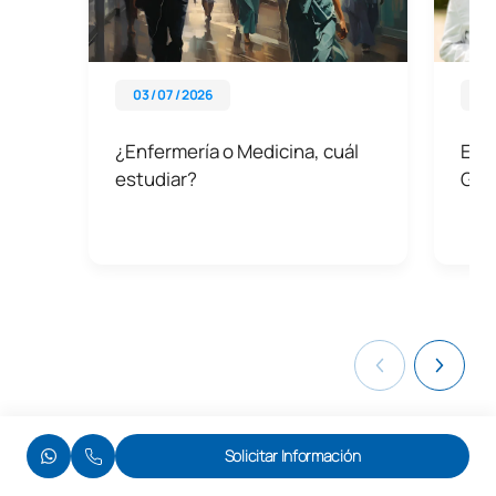
03 / 07 / 2026
01 
¿Enfermería o Medicina, cuál
Esp
estudiar?
Guía
Solicitar Información
Otras titulaciones de UAX Málaga