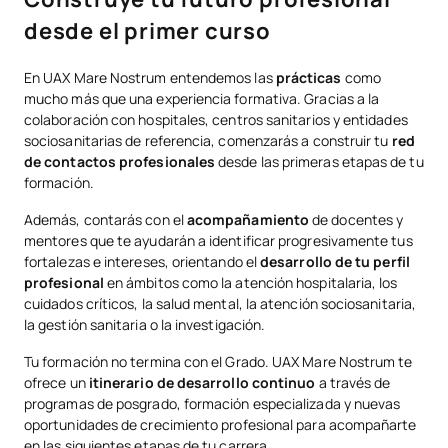
desde el primer curso
Habilidades Docentes para
OP
3
1º
enfermería
En UAX Mare Nostrum entendemos las
prácticas
como
mucho más que una experiencia formativa. Gracias a la
OP
3
2º
colaboración con hospitales, centros sanitarios y entidades
Salud Escolar
sociosanitarias de referencia, comenzarás a construir tu
red
de contactos profesionales
desde las primeras etapas de tu
PAE
42
Anual
formación.
Prácticum IV
Además, contarás con el
acompañamiento
de docentes y
mentores que te ayudarán a identificar progresivamente tus
TFG
12
Anual
Trabajo de Fin de Grado
fortalezas e intereses, orientando el
desarrollo de tu perfil
profesional
en ámbitos como la atención hospitalaria, los
cuidados críticos, la salud mental, la atención sociosanitaria,
la gestión sanitaria o la investigación.
*Carácter: FB:Formación Básica, Ob: Obligatorio, Op: Optativo
Tu formación no termina con el Grado. UAX Mare Nostrum te
ofrece un
itinerario de desarrollo continuo
a través de
programas de posgrado, formación especializada y nuevas
oportunidades de crecimiento profesional para acompañarte
Como complemento a la formación académica, algunas
en las siguientes etapas de tu carrera.