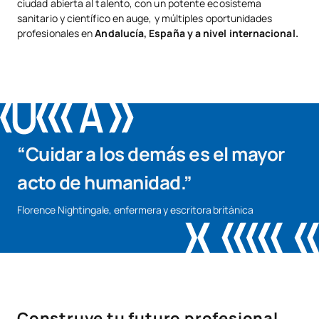
ciudad abierta al talento, con un potente ecosistema
sanitario y científico en auge, y múltiples oportunidades
Educación Enfermera para
OP
3
2º
profesionales en
Andalucía, España y a nivel internacional.
el Desarrollo Sostenible
Educación para la
OP
3
1º
cooperación y el desarrollo
PAE
30
Anual
Prácticum III
“Cuidar a los demás es el mayor
acto de humanidad.”
CUARTO CURSO
Florence Nightingale, enfermera y escritora británica
Asignatura
Carácter
ECTS
Semestre
Asistencia social y
OP
3
1º
marginalidad
Construye tu futuro profesional