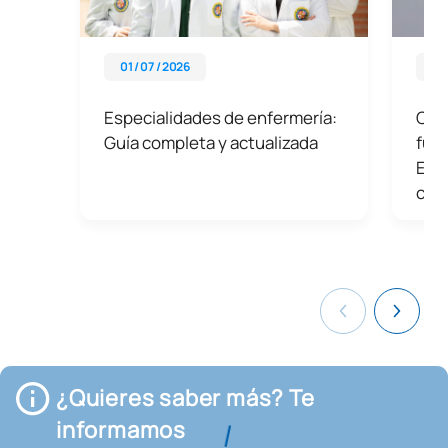
01 / 07 / 2026
01 
Especialidades de enfermería:
Con
Guía completa y actualizada
func
Enf
con
¿Quieres saber más? Te
informamos