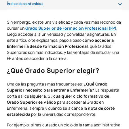
Índice de contenidos
¿Qué Grado Superior elegir?
Sin embargo, existe una vía eficaz y cada vez más reconocida:
cursar un
Grado Superior de Formación Profesional (FP)
,
Requisitos para acceder a Enfermería desde FP
luego acceder a la universidad y convalidar asignaturas. En
Cálculo de la nota de admisión y fases de la PAU
este artículo te explicamos, paso a paso
cómo acceder a
Enfermería desde Formación Profesional
, qué Grados
Proceso de convalidación de asignaturas
Superiores son más indicados, y las ventajas de estudiar una
FP antes de acceder a la carrera.
Ventajas de estudiar una FP antes de acceder a Enfermería
¿Qué Grado Superior elegir?
Guía paso a paso para tu acceso
Conclusión
Una de las preguntas más frecuentes es:
¿Qué Grado
Superior necesito para entrar a Enfermería?
La respuesta
corta es:
cualquiera
. Sí,
cualquier ciclo formativo de
Grado Superior es válido
para acceder al Grado en
Enfermería, siempre y cuando se alcance la
nota de corte
establecida
por la universidad correspondiente.
Por ejemplo, si has cursado un ciclo de la rama administrativa