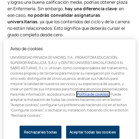
y logras una buena calificación media, podrías obtener plaza
en Enfermería. Sin embargo,
hay una diferencia clave
: en
ese caso,
no podrás convalidar asignaturas
universitarias
, ya que los contenidos del ciclo y de la carrera
no están relacionados. Esto significa que deberás cursar el
grado completo desde cero.
Por eso, lo más recomendable si tienes claro tu interés en el
Aviso de cookies
ámbito sanitario es optar por
un
ciclo de la rama sanitaria
.
UNIVERSIDAD PRIVADA DE MADRID, S.A., PROMOTORA EDUCACIÓN
Estos no solo te preparan mejor a nivel práctico, sino que
SUPERIOR ANDALUCÍA, S.A.U. y CENTRO UNIVERSITARIO ALFONSO X EL
además
te permiten convalidar asignaturas en la
SABIO ASTURIAS, S.L.U. utilizan, como corresponsables del tratamiento,
universidad
, lo que se traduce en ahorro de tiempo y
cookies propias y de terceros para mejorar su navegación por nuestro
esfuerzo.
sitio web, distinguirle de otros usuarios, analizar sus hábitos para
mejorar la calidad de nuestros servicios y su experiencia de usuario, y
crear un perfil de sus intereses para mostrarle anuncios personalizados.
Algunos de los
Grados Superiores más relacionados con
Para más información, acceda a nuestra
Política de cookies.
. Puede
Enfermería
y que suelen permitir convalidaciones son:
aceptar la instalación de todas las cookies haciendo clic en el botón
“Aceptar cookies”, configurar tus preferencias haciendo clic en el botón
Anatomía Patológica y Citodiagnóstico
“Configurar cookies”, o rechazar su instalación, haciendo clic en el botón
“Rechazar cookies”.
Audiología Protésica
Dietética
Rechazarlas todas
Aceptar todas las cookies
Documentación y Administración Sanitarias