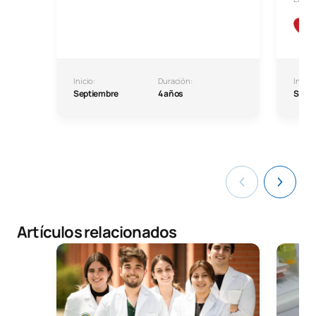
Inicio:
Duración:
Inicio:
Septiembre
4 años
Septi
Artículos relacionados