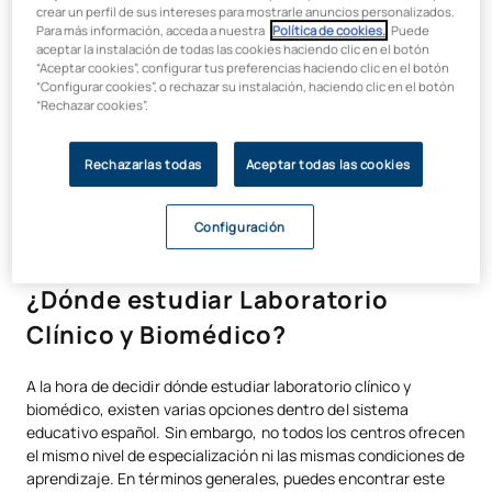
crear un perfil de sus intereses para mostrarle anuncios personalizados.
Para más información, acceda a nuestra
Política de cookies.
. Puede
Análisis clínicos y biomédicos
aceptar la instalación de todas las cookies haciendo clic en el botón
“Aceptar cookies”, configurar tus preferencias haciendo clic en el botón
Técnicas de laboratorio
“Configurar cookies”, o rechazar su instalación, haciendo clic en el botón
Microbiología y bioquímica
“Rechazar cookies”.
Gestión de muestras biológicas
Rechazarlas todas
Aceptar todas las cookies
Normativa sanitaria y control de calidad
Se trata de una formación técnica, donde no solo importa la
Configuración
teoría, sino la capacidad de aplicar procedimientos con rigor
en un entorno profesional.
¿Dónde estudiar Laboratorio
Clínico y Biomédico?
A la hora de decidir dónde estudiar laboratorio clínico y
biomédico, existen varias opciones dentro del sistema
educativo español. Sin embargo, no todos los centros ofrecen
el mismo nivel de especialización ni las mismas condiciones de
aprendizaje. En términos generales, puedes encontrar este