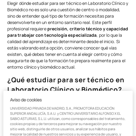
Elegir dónde estudiar para ser técnico en Laboratorio Clínico y
Biomédico no es solo una cuestión de centro o modalidad,
¿Dónde estudiar Laboratorio Clínico y Biomédico?
sino de entender qué tipo de formación necesitas para
Qué tener en cuenta al elegir centro
desenvolverte en un entorno sanitario real. Este perfil
profesional requiere
precisión, criterio técnico y capacidad
Modalidades: presencial, semipresencial y online
para trabajar con tecnología especializada
, por lo que la
calidad del aprendizaje es determinante desde el inicio. Si
Importancia de la formación práctica
estás valorando esta opción, conviene conocer qué vías
existen, qué debes tener en cuenta al elegir centro y cómo
¿Por qué es importante elegir bien dónde estudiar?
asegurarte de que la formación te prepara realmente para el
entorno clínico y biomédico actual.
Salidas profesionales del técnico en laboratorio clínico
¿Qué estudiar para ser técnico en
Laboratorio Clínico y Biomédico?
Aviso de cookies
Para trabajar en este ámbito, es necesario cursar el título
UNIVERSIDAD PRIVADA DE MADRID, S.A., PROMOTORA EDUCACIÓN
oficial de
Técnico Superior en Laboratorio Clínico y
SUPERIOR ANDALUCÍA, S.A.U. y CENTRO UNIVERSITARIO ALFONSO X EL
Biomédico
, un ciclo de Formación Profesional de Grado
SABIO ASTURIAS, S.L.U. utilizan, como corresponsables del tratamiento,
Superior orientado al análisis de muestras biológicas y al
cookies propias y de terceros para mejorar su navegación por nuestro
apoyo en el diagnóstico clínico. Durante la formación, se
sitio web, distinguirle de otros usuarios, analizar sus hábitos para
mejorar la calidad de nuestros servicios y su experiencia de usuario, y
adquieren conocimientos relacionados con: