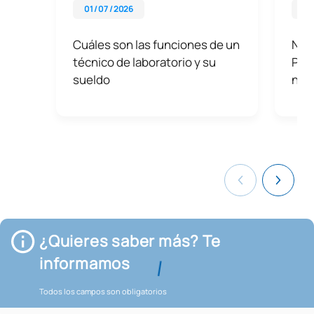
01 / 07 / 2026
01 
Cuáles son las funciones de un
Nue
técnico de laboratorio y su
Prof
sueldo
nec
¿Quieres saber más? Te
informamos
Todos los campos son obligatorios