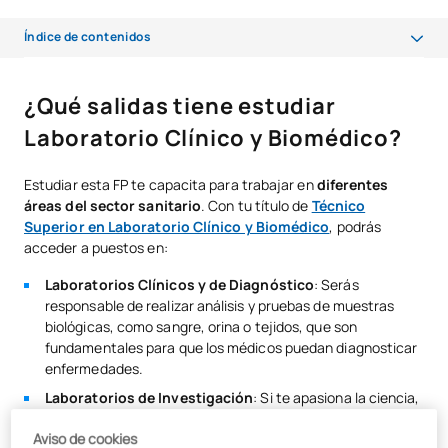
Índice de contenidos
¿Qué salidas tiene estudiar Laboratorio Clínico y Biomédico?
¿Qué salidas tiene estudiar
La FP de sanidad con más salida laboral
Laboratorio Clínico y Biomédico?
¿Cuánto cobra un Técnico de Laboratorio Clínico y Biomédico?
Estudiar esta FP te capacita para trabajar en
diferentes
¿Qué hacer después de estudiar Laboratorio Clínico y Biomédico?
áreas del sector sanitario
. Con tu título de
Técnico
Superior en Laboratorio Clínico y Biomédico
, podrás
Tu futuro en el sector sanitario con UAX FP
acceder a puestos en:
Conclusión
Laboratorios Clínicos y de Diagnóstico
: Serás
responsable de realizar análisis y pruebas de muestras
biológicas, como sangre, orina o tejidos, que son
fundamentales para que los médicos puedan diagnosticar
enfermedades.
Laboratorios de Investigación
: Si te apasiona la ciencia,
puedes optar por trabajar en el ámbito de la investigación
Aviso de cookies
biomédica. Aquí, participarás en el desarrollo de nuevas