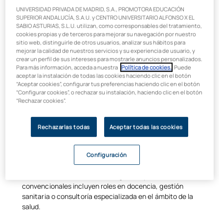
técnicas y en la búsqueda de tratamientos innovadores.
UNIVERSIDAD PRIVADA DE MADRID, S.A., PROMOTORA EDUCACIÓN
SUPERIOR ANDALUCÍA, S.A.U. y CENTRO UNIVERSITARIO ALFONSO X EL
Técnico Especialista en Laboratorio
: Esta es la salida
SABIO ASTURIAS, S.L.U. utilizan, como corresponsables del tratamiento,
profesional más común. Te encargarás de la gestión,
cookies propias y de terceros para mejorar su navegación por nuestro
organización y supervisión del funcionamiento diario del
sitio web, distinguirle de otros usuarios, analizar sus hábitos para
laboratorio, controlando la calidad de las muestras y
mejorar la calidad de nuestros servicios y su experiencia de usuario, y
crear un perfil de sus intereses para mostrarle anuncios personalizados.
manteniendo el equipo en condiciones óptimas.
Para más información, acceda a nuestra
Política de cookies.
. Puede
Ayudante Técnico en Laboratorio de Toxicología
:
aceptar la instalación de todas las cookies haciendo clic en el botón
“Aceptar cookies”, configurar tus preferencias haciendo clic en el botón
Podrás trabajar analizando muestras para detectar
“Configurar cookies”, o rechazar su instalación, haciendo clic en el botón
sustancias químicas, drogas o niveles de alcohol en
“Rechazar cookies”.
sangre, esenciales para determinar diagnósticos precisos.
Delegado Comercial de Productos Hospitalarios y
Rechazarlas todas
Aceptar todas las cookies
Farmacéuticos
: Si tienes habilidades sociales y te
interesa la parte comercial, esta es una opción ideal para
ti. Podrás promocionar productos y servicios a hospitales y
Configuración
farmacias, estableciendo alianzas y negociaciones.
Otras salidas alternativas
: Algunas opciones menos
convencionales incluyen roles en docencia, gestión
sanitaria o consultoría especializada en el ámbito de la
salud.