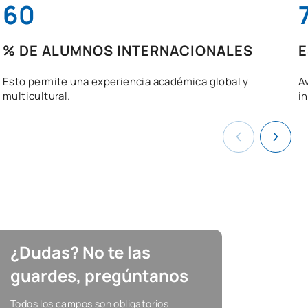
60
% DE ALUMNOS INTERNACIONALES
E
Esto permite una experiencia académica global y
A
multicultural.
i
¿Dudas? No te las
guardes, pregúntanos
Todos los campos son obligatorios