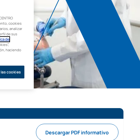
 CENTRO
ento, cookies
rios, analizar
rfil de sus
ica de
kies”,
ción, haciendo
 las cookies
Descargar PDF informativo