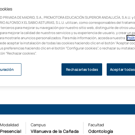
drás experiencia,
cookies
nuestros estudiantes
ar todo tu potencial?
D PRIVADA DE MADRID, S.A., PROMOTORA EDUCACIÓN SUPERIOR ANDALUCÍA, S.A.U. y
IO ALFONSO X EL SABIO ASTURIAS, S.L.U. utilizan, como corresponsables del tratami
ología en España
 terceros para mejorar su navegación por nuestro sitio web, distinguirle de otros usua
ña en empleabilidad
para mejorar la calidad de nuestros servicios y su experiencia de usuario, y crear un pe
ara mostrarle anuncios personalizados. Para más información, acceda a nuestra
Polít
uede aceptar la instalación de todas las cookies haciendo clic en el botón “Aceptar coo
us preferencias haciendo clic en el botón “Configurar cookies”, o rechazar su instala
otón “Rechazar cookies”.
guración
Rechazarlas todas
Aceptar todas
Modalidad
Campus
Facultad
Presencial
Villanueva de la Cañada
Odontología