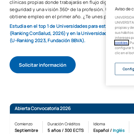
clínicas propias donde trabajarás en flujo digital y obten
Aviso de 
seguridad y una visión 360º de la profesión. Un 98% de 
obtiene empleo en el primer año. ¿Te unes para desarroll
UNIVERSIDA
UNIVERSITAR
Estudia en el top 1 de Universidades para estudiar Odont
propias y de
(Ranking ConSalud, 2026) y en la Universidad Nº1 de Espa
sus hábitos 
intereses p
(U-Ranking 2023, Fundación BBVA).
cookies.
. P
configurar t
clic en el b
Solicitar información
Confi
Abierta Convocatoria 2026
Comienzo
Duración Créditos
Idioma
Septiembre
5 años / 300 ECTS
Español /
Inglés