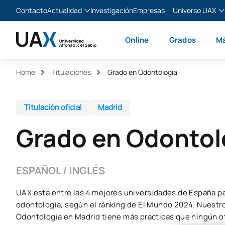
Contacto
Actualidad
Investigación
Empresas
Universo UAX
Blog
The Valley
Es
Online
Grados
Má
Noticias
XTART
En
MIR Asturias
Fr
Home
Titulaciones
Grado en Odontología
Ita
Titulación oficial
Madrid
Grado en Odontol
ESPAÑOL / INGLÉS
UAX está entre las 4 mejores universidades de España pa
odontología, según el ránking de El Mundo 2024. Nuestr
Odontología en Madrid tiene más prácticas que ningún ot