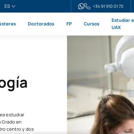
ES
+34 91 910 01 70
pañol
Estudiar 
steres
Doctorados
FP
Cursos
glish
UAX
ançais
liano
ogía
ra estudiar
o Grado en
ro centro y dos