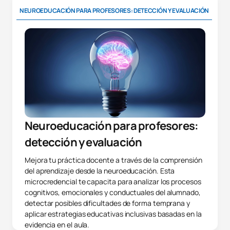
NEUROEDUCACIÓN PARA PROFESORES: DETECCIÓN Y EVALUACIÓN
IM
Neuroeducación para profesores:
detección y evaluación
Mejora tu práctica docente a través de la comprensión
del aprendizaje desde la neuroeducación. Esta
microcredencial te capacita para analizar los procesos
cognitivos, emocionales y conductuales del alumnado,
detectar posibles dificultades de forma temprana y
aplicar estrategias educativas inclusivas basadas en la
evidencia en el aula.