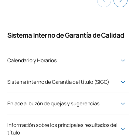
Sistema Interno de Garantía de Calidad
Calendario y Horarios
Calendario y Horarios | Portal de Transparencia - UAX
Visor público de horarios por grupos
Sistema interno de Garantía del título (SIGC)
Sistema de Garantía de Calidad
Enlace al buzón de quejas y sugerencias
Consultas, quejas y reclamaciones
Atendemos a la demanda real de nuestros estudiantes y
Información sobre los principales resultados del
trabajadores, porque creemos en la mejora continua de los
título
resultados. Por ello, siempre queremos escuchar todo aquello