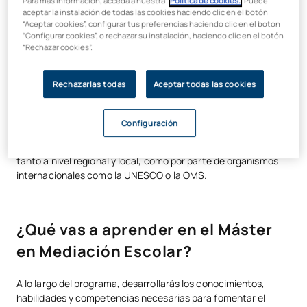
Para más información, acceda a nuestra
Política de cookies.
. Puede
aceptar la instalación de todas las cookies haciendo clic en el botón
“Aceptar cookies”, configurar tus preferencias haciendo clic en el botón
Formación conectada con la
“Configurar cookies”, o rechazar su instalación, haciendo clic en el botón
“Rechazar cookies”.
realidad y el compromiso social
Rechazarlas todas
Aceptar todas las cookies
Mediante una metodología flexible, basada en casos reales y
trabajo colaborativo, aplicarás lo aprendido desde el inicio. En
un contexto educativo marcado por el aumento del acoso
Configuración
escolar y los problemas de salud mental, también ha
incrementado la demanda de profesionales especializados,
tanto a nivel regional y local, como por parte de organismos
internacionales como la UNESCO o la OMS.
¿Qué vas a aprender en el Máster
en Mediación Escolar?
A lo largo del programa, desarrollarás los conocimientos,
habilidades y competencias necesarias para fomentar el