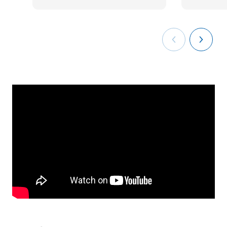
Los conflictos en los
SM150703
centros educativos:
OB
6
Si cuentas con experiencia profesional relacionada, podrás
análisis y comprensión
convalidar las prácticas. Contacta con nuestros asesores
para un estudio personalizado de reconocimiento de ECTS.
Prevención de conflictos
SM150704
OB
6
en Educación
TOTAL:
30
SEGUNDO CUATRIMESTRE
Código
Asignaturas
Carácter*
Créditos
Estrategias innovadoras
SM150705
para la resolución de
OB
6
conflictos