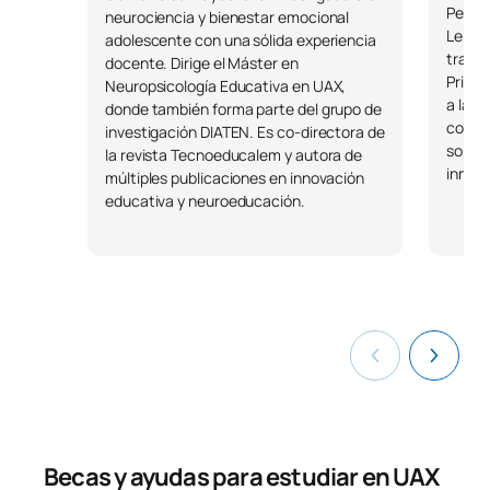
Pedago
neurociencia y bienestar emocional
*Carácter: FB:Formación Básica, Ob: Obligatorio, Op: Optativo
Lengu
adolescente con una sólida experiencia
trabaj
docente. Dirige el Máster en
Primar
Neuropsicología Educativa en UAX,
a la d
donde también forma parte del grupo de
colabo
investigación DIATEN. Es co-directora de
sobre 
la revista Tecnoeducalem y autora de
innova
múltiples publicaciones en innovación
educativa y neuroeducación.
Becas y ayudas para estudiar en UAX