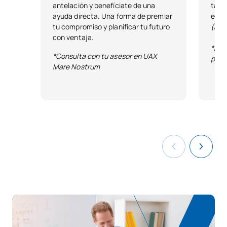
antelación y benefíciate de una
tale
ayuda directa. Una forma de premiar
estu
tu compromiso y planificar tu futuro
(Exc
con ventaja.
*Bas
*Consulta con tu asesor en UAX
publ
Mare Nostrum