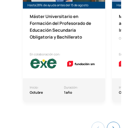
Hasta 28% de ayuda antes del 15 de agosto
Hasta 3
Máster Universitario en
Mást
Formación del Profesorado de
a la
Educación Secundaria
Incl
Obligatoria y Bachillerato
Onlin
En colaboración con:
En co
Inicio:
Duración:
Inicio:
Octubre
1 año
Octu