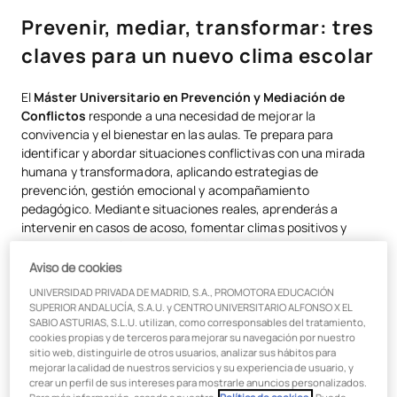
Prevenir, mediar, transformar: tres
claves para un nuevo clima escolar
El
Máster Universitario en Prevención y Mediación de
Conflictos
responde a una necesidad de mejorar la
convivencia y el bienestar en las aulas. Te prepara para
identificar y abordar situaciones conflictivas con una mirada
humana y transformadora, aplicando estrategias de
prevención, gestión emocional y acompañamiento
pedagógico. Mediante situaciones reales, aprenderás a
intervenir en casos de acoso, fomentar climas positivos y
apoyar emocionalmente a estudiantes y docentes.
Aviso de cookies
El uso de la tecnología ha intensificado formas de violencia
UNIVERSIDAD PRIVADA DE MADRID, S.A., PROMOTORA EDUCACIÓN
escolar como el ciberbullying, el sexting, el grooming o la
SUPERIOR ANDALUCÍA, S.A.U. y CENTRO UNIVERSITARIO ALFONSO X EL
violencia de género entre adolescentes. Este máster te
SABIO ASTURIAS, S.L.U. utilizan, como corresponsables del tratamiento,
prepara para identificar y abordar estas realidades con una
cookies propias y de terceros para mejorar su navegación por nuestro
mirada preventiva y actualizada, pudiendo ejercer como
sitio web, distinguirle de otros usuarios, analizar sus hábitos para
mejorar la calidad de nuestros servicios y su experiencia de usuario, y
Coordinador de Bienestar y Mediador Educativo
.
crear un perfil de sus intereses para mostrarle anuncios personalizados.