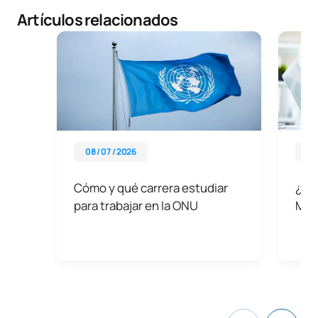
Artículos relacionados
08 / 07 / 2026
06 
Cómo y qué carrera estudiar
¿Qué
para trabajar en la ONU
Más