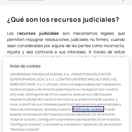
¿Qué son los recursos judiciales?
¿Qué son los recursos judiciales?
Clasificación de los recursos judiciales
Los
recursos judiciales
son mecanismos legales que
¿Qué debes saber antes de presentar un recurso judicial?
permiten impugnar resoluciones judiciales no firmes, cuando
sean consideradas por alguna de las partes como incorrecta,
¿Cuánto puede tardar la resolución de un recurso judicial?
injusta y sea contraria a sus intereses. A través de estos
recursos, se puede solicitar que un tribunal, normalmente
Conclusión
superior, revise la decisión para corregir posibles errores de
Aviso de cookies
hecho o de derecho. Existen diferentes tipos de recursos,
UNIVERSIDAD PRIVADA DE MADRID, S.A., PROMOTORA EDUCACIÓN
dependiendo del ámbito y el proceso judicial.
SUPERIOR ANDALUCÍA, S.A.U. y CENTRO UNIVERSITARIO ALFONSO X EL
SABIO ASTURIAS, S.L.U. utilizan, como corresponsables del tratamiento,
cookies propias y de terceros para mejorar su navegación por nuestro
sitio web, distinguirle de otros usuarios, analizar sus hábitos para
Clasificación de los recursos
mejorar la calidad de nuestros servicios y su experiencia de usuario, y
crear un perfil de sus intereses para mostrarle anuncios personalizados.
judiciales
Para más información, acceda a nuestra
Política de cookies.
. Puede
aceptar la instalación de todas las cookies haciendo clic en el botón
“Aceptar cookies”, configurar tus preferencias haciendo clic en el botón
En general, los
recursos judiciales
se dividen en dos grandes
“Configurar cookies”, o rechazar su instalación, haciendo clic en el botón
categorías: recursos ordinarios y recursos extraordinarios y
“Rechazar cookies”.