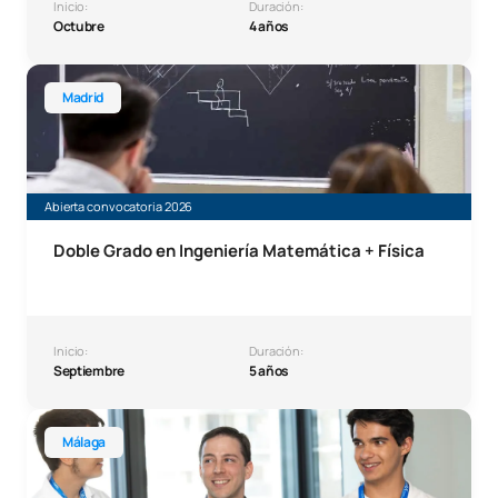
Inicio:
Duración:
Octubre
4 años
Doble grado en Ingeniería Matemática + Física
Madrid
Abierta convocatoria 2026
Doble Grado en Ingeniería Matemática + Física
Inicio:
Duración:
Septiembre
5 años
Grado en Business Analytics Málaga
Málaga