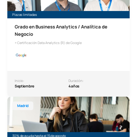
Plazas limitadas
Grado en Business Analytics / Analítica de
Negocio
+ Certificación Data Analytics (R) de Google
Inicio:
Duración:
Septiembre
4 años
Grado en Business Analytics
Madrid
30% de ayuda hasta el 15 de agosto