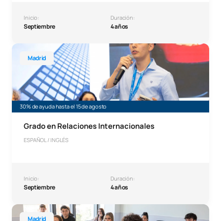
Inicio:
Duración:
Septiembre
4 años
Grado en Relaciones Internacionales
Madrid
30% de ayuda hasta el 15 de agosto
Grado en Relaciones Internacionales
ESPAÑOL / INGLÉS
Inicio:
Duración:
Septiembre
4 años
Grado en Derecho
Madrid