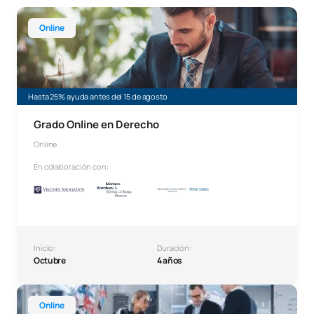
Grado Online en Derecho
Online
Hasta 25% ayuda antes del 15 de agosto
Grado Online en Derecho
Online
En colaboración con:
Inicio:
Duración:
Octubre
4 años
Grado Online en Inteligencia Artificial y Computación
Online