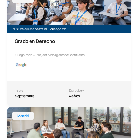
30% de ayuda hasta el 15 de agosto
Grado en Derecho
+ Legaltech & Project Management Certificate
Inicio:
Duración:
Septiembre
4 años
Grado en Marketing
Madrid