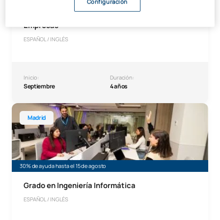
Configuración
Grado en Administración y Dirección de
Empresas
ESPAÑOL / INGLÉS
Inicio:
Duración:
Septiembre
4 años
Grado en Ingeniería Informática
Madrid
30% de ayuda hasta el 15 de agosto
Grado en Ingeniería Informática
ESPAÑOL / INGLÉS